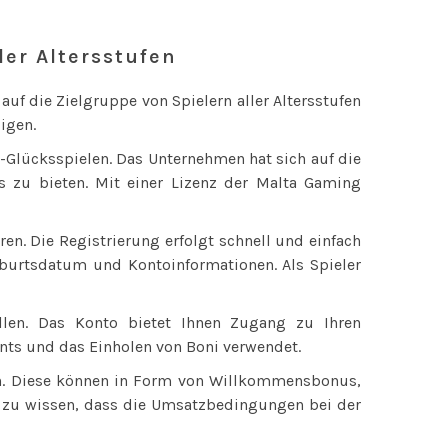
ler Altersstufen
uf die Zielgruppe von Spielern aller Altersstufen
igen.
e-Glücksspielen. Das Unternehmen hat sich auf die
is zu bieten. Mit einer Lizenz der Malta Gaming
en. Die Registrierung erfolgt schnell und einfach
eburtsdatum und Kontoinformationen. Als Spieler
ellen. Das Konto bietet Ihnen Zugang zu Ihren
nts und das Einholen von Boni verwendet.
eten. Diese können in Form von Willkommensbonus,
ig zu wissen, dass die Umsatzbedingungen bei der