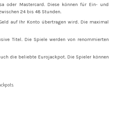
isa oder Mastercard. Diese können für Ein- und
zwischen 24 bis 48 Stunden.
Geld auf Ihr Konto übertragen wird. Die maximal
usive Titel. Die Spiele werden von renommierten
auch die beliebte Eurojackpot. Die Spieler können
ackpots.