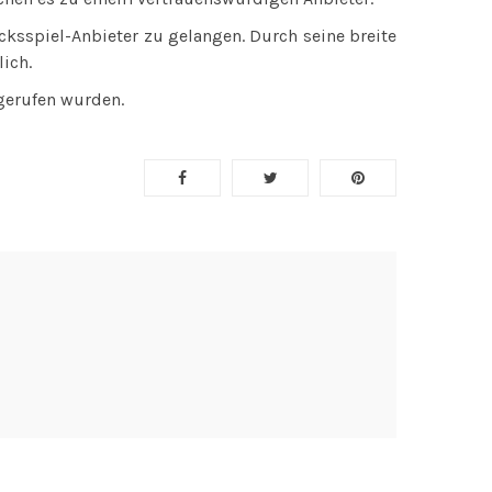
cksspiel-Anbieter zu gelangen. Durch seine breite
ich.
bgerufen wurden.