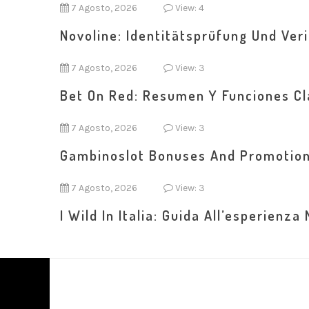
7 Agosto, 2026
View: 4
Novoline: Identitätsprüfung Und Ver
7 Agosto, 2026
View: 3
Bet On Red: Resumen Y Funciones C
7 Agosto, 2026
View: 3
Gambinoslot Bonuses And Promotio
7 Agosto, 2026
View: 3
I Wild In Italia: Guida All’esperienza 