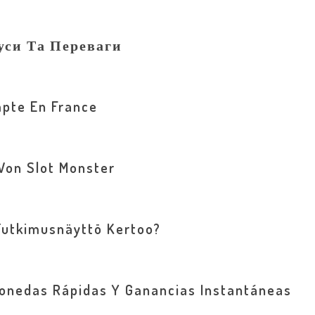
уси Та Переваги
mpte En France
Von Slot Monster
 Tutkimusnäyttö Kertoo?
monedas Rápidas Y Ganancias Instantáneas