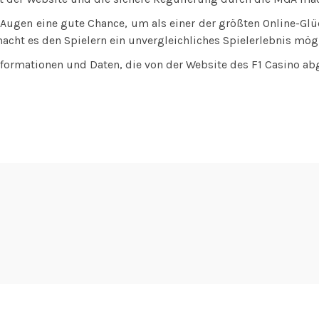
 Augen eine gute Chance, um als einer der größten Online-Glü
acht es den Spielern ein unvergleichliches Spielerlebnis mögl
 Informationen und Daten, die von der Website des F1 Casino a