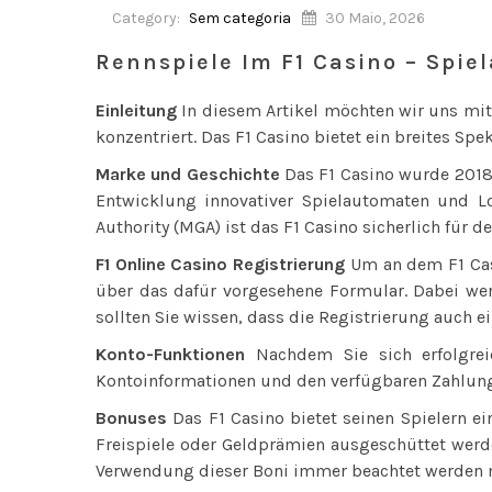
Category:
Sem categoria
30 Maio, 2026
Rennspiele Im F1 Casino – Spiel
Einleitung
In diesem Artikel möchten wir uns mit 
konzentriert. Das F1 Casino bietet ein breites Sp
Marke und Geschichte
Das F1 Casino wurde 2018 
Entwicklung innovativer Spielautomaten und Lot
Authority (MGA) ist das F1 Casino sicherlich für 
F1 Online Casino
Registrierung
Um an dem F1 Casi
über das dafür vorgesehene Formular. Dabei wer
sollten Sie wissen, dass die Registrierung auch e
Konto-Funktionen
Nachdem Sie sich erfolgrei
Kontoinformationen und den verfügbaren Zahlunge
Bonuses
Das F1 Casino bietet seinen Spielern e
Freispiele oder Geldprämien ausgeschüttet werde
Verwendung dieser Boni immer beachtet werden