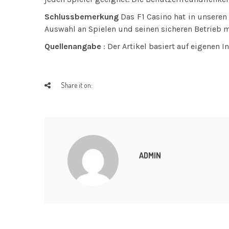
Schlussbemerkung
Das F1 Casino hat in unseren
Auswahl an Spielen und seinen sicheren Betrieb m
Quellenangabe
: Der Artikel basiert auf eigenen
Share it on:
ADMIN