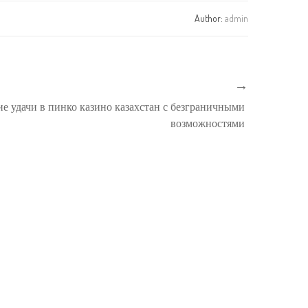
Author:
admin
е удачи в пинко казино казахстан с безграничными
возможностями