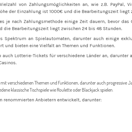
Vielzahl von Zahlungsmöglichkeiten an, wie z.B. PayPal, V
e der Einzahlung ist 1000€ und die Bearbeitungszeit liegt 
es je nach Zahlungsmethode einige Zeit dauern, bevor das 
 die Bearbeitungszeit liegt zwischen 24 bis 48 Stunden.
tes Spektrum an Spielautomaten, darunter auch einige exkl
t und bieten eine Vielfalt an Themen und Funktionen.
 auch Lotterie-Tickets für verschiedene Länder an, darunter 
Casinos.
elen mit verschiedenen Themen und Funktionen, darunter auch progressive J
edene klassische Tischspiele wie Roulette oder Blackjack spielen.
n renommierten Anbietern entwickelt, darunter: