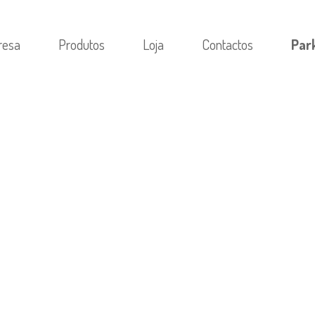
resa
Produtos
Loja
Contactos
Par
SPIELE IM F1 CASINO – SPIELAUTOMATEN UND LOTTERIE