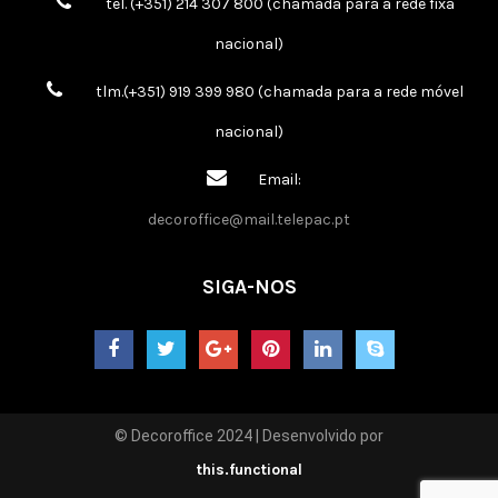
tel. (+351) 214 307 800 (chamada para a rede fixa
nacional)
tlm.(+351) 919 399 980 (chamada para a rede móvel
nacional)
Email:
decoroffice@mail.telepac.pt
SIGA-NOS
© Decoroffice 2024 | Desenvolvido por
this.functional