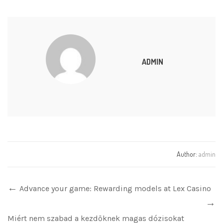
ADMIN
Author:
admin
Advance your game: Rewarding models at Lex Casino
Miért nem szabad a kezdőknek magas dózisokat