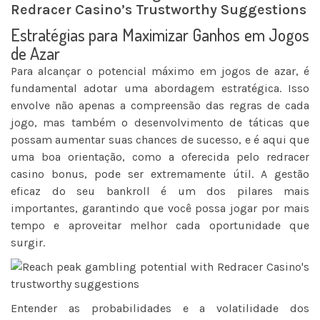
Redracer Casino’s Trustworthy Suggestions
Estratégias para Maximizar Ganhos em Jogos
de Azar
Para alcançar o potencial máximo em jogos de azar, é
fundamental adotar uma abordagem estratégica. Isso
envolve não apenas a compreensão das regras de cada
jogo, mas também o desenvolvimento de táticas que
possam aumentar suas chances de sucesso, e é aqui que
uma boa orientação, como a oferecida pelo
redracer
casino bonus
, pode ser extremamente útil. A gestão
eficaz do seu bankroll é um dos pilares mais
importantes, garantindo que você possa jogar por mais
tempo e aproveitar melhor cada oportunidade que
surgir.
Entender as probabilidades e a volatilidade dos