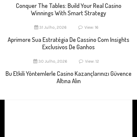
Conquer The Tables: Build Your Real Casino
Winnings With Smart Strategy
31 Julho, 2026
View: 16
Aprimore Sua Estratégia De Cassino Com Insights
Exclusivos De Ganhos
30 Julho, 2026
View: 12
Bu Etkili Yöntemlerle Casino Kazançlarınızı Güvence
Altına Alın