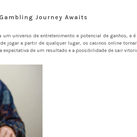
 Gambling Journey Awaits
a um universo de entretenimento e potencial de ganhos, e 
e jogar a partir de qualquer lugar, os casinos online torn
a expectativa de um resultado e a possibilidade de sair vito