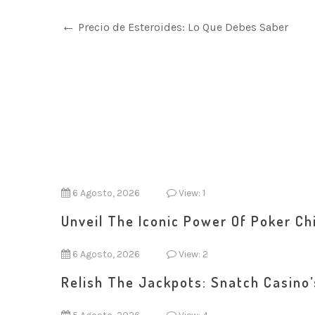
Precio de Esteroides: Lo Que Debes Saber
6 Agosto, 2026
View: 1
Unveil The Iconic Power Of Poker Ch
6 Agosto, 2026
View: 2
Relish The Jackpots: Snatch Casino