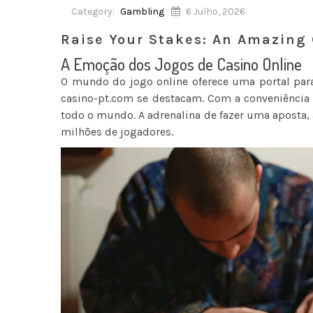
Category:
Gambling
6 Julho, 2026
Raise Your Stakes: An Amazing
A Emoção dos Jogos de Casino Online
O mundo do jogo online oferece uma portal par
casino-pt.com
se destacam. Com a conveniência d
todo o mundo. A adrenalina de fazer uma aposta, 
milhões de jogadores.