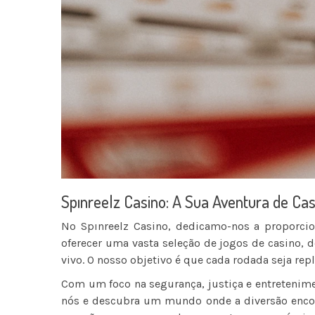
Spınreelz Casino: A Sua Aventura de Ca
No Spınreelz Casino, dedicamo-nos a proporcio
oferecer uma vasta seleção de jogos de casino, 
vivo. O nosso objetivo é que cada rodada seja rep
Com um foco na segurança, justiça e entretenimen
nós e descubra um mundo onde a diversão encont