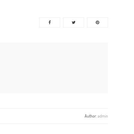
Author:
admin