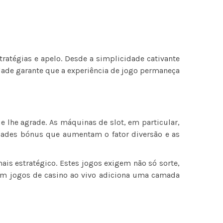
ratégias e apelo. Desde a simplicidade cativante
idade garante que a experiência de jogo permaneça
 lhe agrade. As máquinas de slot, em particular,
dades bónus que aumentam o fator diversão e as
is estratégico. Estes jogos exigem não só sorte,
em jogos de casino ao vivo adiciona uma camada