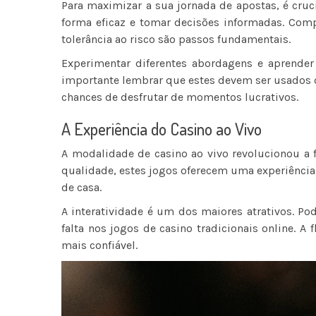
Para maximizar a sua jornada de apostas, é cruci
forma eficaz e tomar decisões informadas. Comp
tolerância ao risco são passos fundamentais.
Experimentar diferentes abordagens e aprender
importante lembrar que estes devem ser usados c
chances de desfrutar de momentos lucrativos.
A Experiência do Casino ao Vivo
A modalidade de casino ao vivo revolucionou a 
qualidade, estes jogos oferecem uma experiência 
de casa.
A interatividade é um dos maiores atrativos. P
falta nos jogos de casino tradicionais online. 
mais confiável.