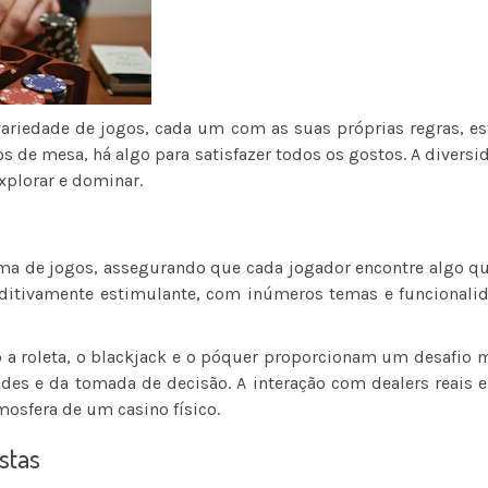
ariedade de jogos, cada um com as suas próprias regras, est
os de mesa, há algo para satisfazer todos os gostos. A divers
xplorar e dominar.
ma de jogos, assegurando que cada jogador encontre algo que
uditivamente estimulante, com inúmeros temas e funcionali
 a roleta, o blackjack e o póquer proporcionam um desafio ma
 e da tomada de decisão. A interação com dealers reais 
mosfera de um casino físico.
stas