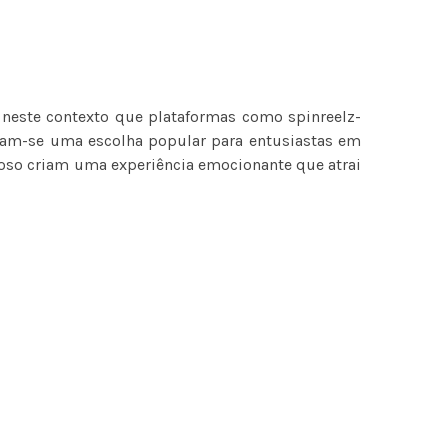
é neste contexto que plataformas como
spinreelz-
aram-se uma escolha popular para entusiastas em
rioso criam uma experiência emocionante que atrai