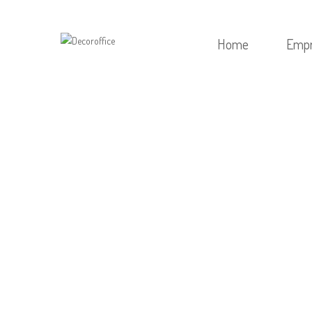
Home
Emp
HOME
/
SEM CATEGORIA