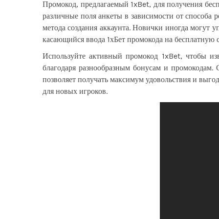
Промокод, предлагаемый 1xBet, для получения бес
различные поля анкеты в зависимости от способа 
метода создания аккаунта. Новички иногда могут уп
касающийся ввода 1хБет промокода на бесплатную 
Используйте активный промокод 1xBet, чтобы из
благодаря разнообразным бонусам и промокодам. 
позволяет получать максимум удовольствия и выгод
для новых игроков.