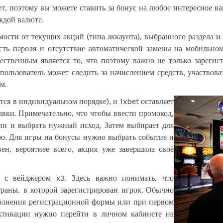
 поэтому вы можете ставить за бонус на любое интересное ва
ждой валюте.
ости от текущих акций (типа аккаунта), выбранного раздела и у
ость пароля и отсутствие автоматической замены на мобильно
ественным является то, что поэтому важно не только зарегис
пользователь может следить за начислением средств, участвов
м.
тся в индивидуальном порядке), и 1xbet оставляет
авки. Примечательно, что чтобы ввести промокод,
и и выбрать нужный исход. Затем выбирает для
ию. Для игры на бонусы нужно выбрать событие и
ен, вероятнее всего, акция уже завершила своё
 с вейджером x3. Здесь важно понимать, что
траны, в которой зарегистрирован игрок. Обычно
полнения регистрационной формы или при первом
активации нужно перейти в личном кабинете на