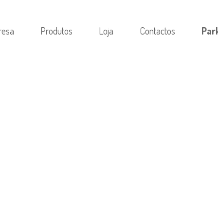
resa
Produtos
Loja
Contactos
Par
/
ПРОМОКОДЫ 1XBET: АКТУАЛЬНЫЕ ПРОМОКОДЫ