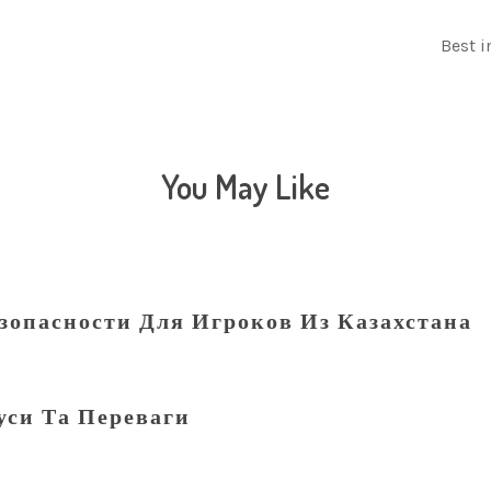
Best i
You May Like
езопасности Для Игроков Из Казахстана
уси Та Переваги