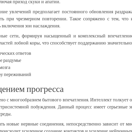
лючая приход скуки и апатии.
ание увлечений предполагает постоянного обновления раздраж
сть при чрезмерном повторении. Такое сопряжено с тем, что 
 включения зон наслаждения.
нные сети, формируя насыщенный и комплексный впечатление
ластей лобной коры, что способствует поддержанию значительно
ических ответов
е раздумье
мозга
ру переживаний
щением прогресса
ено с многообразием бытового впечатления. Интеллект толкует
нутрисистемной побуждения. Данный процесс имеет серьезные
среды.
ть новые нервные соединения, непосредственно зависит от мн
роисходит усиленное создание контактов и усиление нейронных