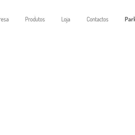
resa
Produtos
Loja
Contactos
Par
TEGORIA
/
ПОЧЕМУ СОЗНАНИЕ СТРЕМИТСЯ К 