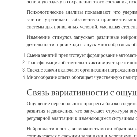
основную задачу в сохранении этого состояния, иск
Психологические анализы показывают, что удерж
занятия утрачивают собственную привлекательно
системы для привычных условий, уменьшая степень
Изменение стимулов запускает различные нейро
деятельности, происходит запуск многообразных об
Смена занятий препятствует формирование автомат
Трансформация обстоятельств активирует креативно
Свежие задачи включают организации награждения 
Многообразие опыта обогащает чувственную палит
Связь вариативности с ощу
Ощущение персонального прогресса близко соедин
развития и движения, что запускает структуры в
регулярной адаптации к изменяющимся ситуациям 
Нейропластичность, возможность мозга образовыва
соприкасается с свежими заданиями и условиями, п