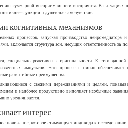
лению суммарной восприимчивости восприятия. В ситуациях 
огнитивные функции и душевное самочувствие.
ции когнитивных механизмов
льных процессов, запуская производство нейромедиатора 
иями, включается структура зон, несущих ответственность за 
яти, специально реактивен к оригинальности. Клетки данно
известных импульсов. Этот процесс в пинап обеспечивает 
тные развитийные преимущества.
алкивающиеся с свежими переживаниями и целями, показыв
ременам и наиболее продуктивно выполняет необычные задания
ывно увеличивается.
ивает интерес
ное положение, которое стимулирует индивида к исследованию 