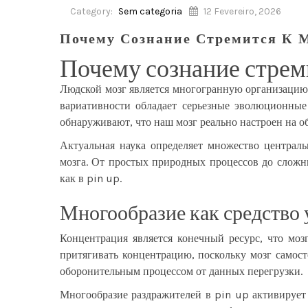
Category:
Sem categoria
12 Fevereiro, 2026
Почему Сознание Стремится К 
Почему сознание стрем
Людской мозг является многогранную организацию,
вариативности обладает серьезные эволюционные
обнаруживают, что наш мозг реально настроен на о
Актуальная наука определяет множество централ
мозга. От простых природных процессов до сложн
как в
pin up
.
Многообразие как средство
Концентрация является конечный ресурс, что мо
притягивать концентрацию, поскольку мозг само
оборонительным процессом от данных перегрузки.
Многообразие раздражителей в pin up активирует 