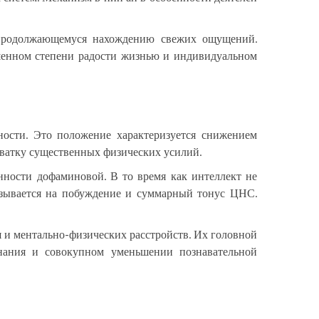
к продолжающемуся нахождению свежих ощущений.
шенном степени радости жизнью и индивидуальном
ности. Это положение характеризуется снижением
ватку существенных физических усилий.
ности дофаминовой. В то время как интеллект не
казывается на побуждение и суммарный тонус ЦНС.
 и ментально-физических расстройств. Их головной
инания и совокупном уменьшении познавательной