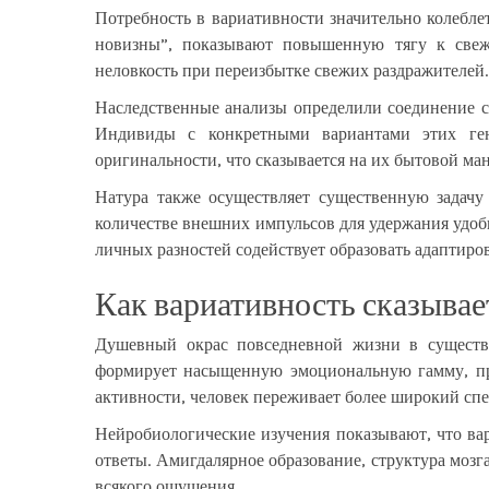
Потребность в вариативности значительно колебл
новизны”, показывают повышенную тягу к свеж
неловкость при переизбытке свежих раздражителей.
Наследственные анализы определили соединение 
Индивиды с конкретными вариантами этих гене
оригинальности, что сказывается на их бытовой ма
Натура также осуществляет существенную задачу
количестве внешних импульсов для удержания удоб
личных разностей содействует образовать адаптиро
Как вариативность сказывае
Душевный окрас повседневной жизни в существ
формирует насыщенную эмоциональную гамму, пре
активности, человек переживает более широкий сп
Нейробиологические изучения показывают, что ва
ответы. Амигдалярное образование, структура мо
всякого ощущения.