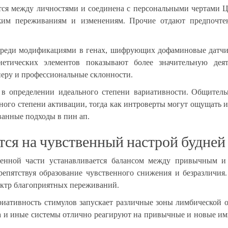
ется между личностями и соединена с персональными чертами 
им переживаниям и изменениям. Прочие отдают предпочтени
среди модификациями в генах, шифрующих дофаминовые датчи
тических элементов показывают более значительную деяте
неру и профессиональные склонности.
 в определении идеального степени вариативности. Общите
ного степени активации, тогда как интроверты могут ощущать
ванные подходы в пин ап.
тся на чувственный настрой будней
енной части устанавливается балансом между привычным 
пятствуя образование чувственного снижения и безразличия.
ектр благоприятных переживаний.
риативность стимулов запускает различные зоны лимбической о
зга и иные системы отлично реагируют на привычные и новые и