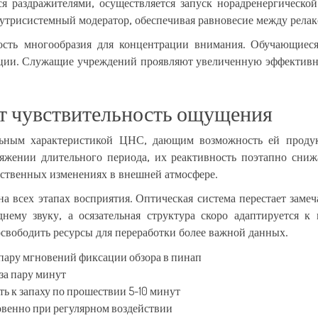
 раздражителями, осуществляется запуск норадренергической 
нутрисистемный модератор, обеспечивая равновесие между релак
сть многообразия для концентрации внимания. Обучающиеся
ии. Служащие учреждений проявляют увеличенную эффективност
т чувствительность ощущения
льным характеристикой ЦНС, дающим возможность ей проду
жении длительного периода, их реактивность поэтапно снижа
ественных изменениях в внешней атмосфере.
 всех этапах восприятия. Оптическая система перестает замеч
днему звуку, а осязательная структура скоро адаптируется
вободить ресурсы для переработки более важной данных.
 пару мгновений фиксации обзора в пинап
за пару минут
 к запаху по прошествии 5-10 минут
венно при регулярном воздействии