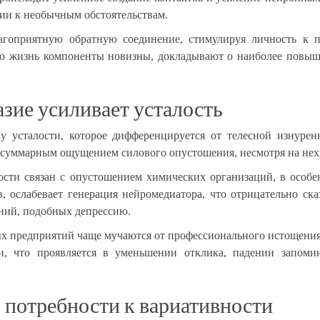
ции к необычным обстоятельствам.
лагоприятную обратную соединение, стимулируя личность 
ю жизнь компоненты новизны, докладывают о наиболее повы
зие усиливает усталость
пу усталости, которое дифференцируется от телесной изнурен
 суммарным ощущением силового опустошения, несмотря на нех
сти связан с опустошением химических организаций, в особен
в, ослабевает генерация нейромедиатора, что отрицательно с
ний, подобных депрессию.
х предприятий чаще мучаются от профессионального истощения
ии, что проявляется в уменьшении отклика, падении запом
 потребности к вариативности