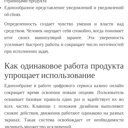
страницами продукта
Единообразное представление уведомлений и уведомлений
об сбоях
Определенность создает чувство умения и власти над
средством. Человек ощущает себя спокойно, когда понимает
итог своих манипуляций заранее. Эта уверенность
усиливает быстроту работы и сокращает число неточностей
при исполнении задач.
Как одинаковое работа продукта
упрощает использование
Единообразие в работе цифрового сервиса казино онлайн
сокращает время освоения новым опциям. Пользователь
осваивает базовые правила один раз и задействует их во
всех частях. Клавиши с похожим дизайном выполняют
схожие действия, движения работают одинаково на разных
экранах. Такая система освобождает от необходимости
заучивать множество исключений.