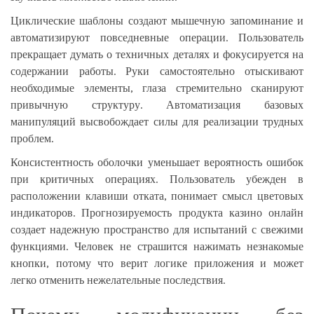
Циклические шаблоны создают мышечную запоминание и
автоматизируют повседневные операции. Пользователь
прекращает думать о техничных деталях и фокусируется на
содержании работы. Руки самостоятельно отыскивают
необходимые элементы, глаза стремительно сканируют
привычную структуру. Автоматизация базовых
манипуляций высвобождает силы для реализации трудных
проблем.
Консистентность оболочки уменьшает вероятность ошибок
при критичных операциях. Пользователь убежден в
расположении клавиши отката, понимает смысл цветовых
индикаторов. Прогнозируемость продукта
казино онлайн
создает надежную пространство для испытаний с свежими
функциями. Человек не страшится нажимать незнакомые
кнопки, потому что верит логике приложения и может
легко отменить нежелательные последствия.