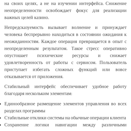
на своих целях, а не на изучении интерфейса. Снижение
неопределенности освобождает фокус для реализации
важных целей казино.
Непредсказуемость вызывает волнение и принуждает
человека беспрерывно находиться в состоянии ожидания к
неожиданностям. Каждое операция превращается в опыт с
неопределенным результатом. Такое стресс оперативно
опустошает психические ресурсы и снижает
удовлетворенность от работы с сервисом. Пользователь
приступает избегать сложных функций или вовсе
отказывается от приложения.
Стабильный интерфейс обеспечивает удобное работу
благодаря нескольким элементам:
Единообразное размещение элементов управления во всех
разделах программы
Стабильные отклики системы на обычные операции клиента
Сохранение логики навигации между различными