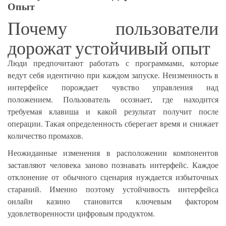
Опыт
Почему пользователи
дорожат устойчивый опыт
Люди предпочитают работать с программами, которые
ведут себя идентично при каждом запуске. Неизменность в
интерфейсе порождает чувство управления над
положением. Пользователь осознает, где находится
требуемая клавиша и какой результат получит после
операции. Такая определенность сберегает время и снижает
количество промахов.
Неожиданные изменения в расположении компонентов
заставляют человека заново познавать интерфейс. Каждое
отклонение от обычного сценария нуждается избыточных
стараний. Именно поэтому устойчивость интерфейса
онлайн казино становится ключевым фактором
удовлетворенности цифровым продуктом.