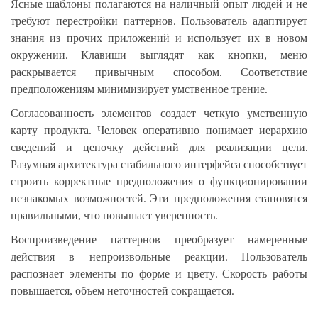
Ясные шаблоны полагаются на наличный опыт людей и не
требуют перестройки паттернов. Пользователь адаптирует
знания из прочих приложений и использует их в новом
окружении. Клавиши выглядят как кнопки, меню
раскрывается привычным способом. Соответствие
предположениям минимизирует умственное трение.
Согласованность элементов создает четкую умственную
карту продукта. Человек оперативно понимает иерархию
сведений и цепочку действий для реализации цели.
Разумная архитектура стабильного интерфейса способствует
строить корректные предположения о функционировании
незнакомых возможностей. Эти предположения становятся
правильными, что повышает уверенность.
Воспроизведение паттернов преобразует намеренные
действия в непроизвольные реакции. Пользователь
распознает элементы по форме и цвету. Скорость работы
повышается, объем неточностей сокращается.