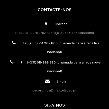
CONTACTE-NOS
Morada
Praceta Padre Cruz nº4 loja 2 2745-747 Massamá
tel. (+351) 214 307 800 (chamada para a rede fixa
nacional)
tlm.(+351) 919 399 980 (chamada para a rede móvel
nacional)
Email:
decoroffice@mail.telepac.pt
SIGA-NOS