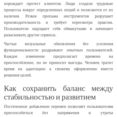
порождает протест клиентов. Люди создали трудовые
процессы вокруг определенных опций и полагаются от их
наличия. Резкое пропажа инструментов разрушает
производительность и требует пересмотра практик.
Пользователи ощущают себя обманутыми и начинают
разыскивать другие сервисы.
Частые визуальные обновления без усиления
функциональности раздражают опытных пользователей.
Каждое изменение предполагает времени на
приспособление, но не приносит выгоды. Человек тратит
время на адаптацию к свежему оформлению вместо
решения целей.
Как сохранить баланс между
стабильностью и развитием
Постепенное добавление перемен позволяет пользователям
приспособиться без напряжения и утраты