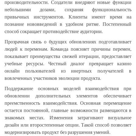
производительности. Создатели внедряют новые функции
небольшими дозами, сохраняя функциональность
привычных инструментов. Клиенты имеют время на
познание нововведений в удобном ритме. Постепенный
способ сокращает противодействие аудитории.
Прозрачная связь о будущих обновлениях подготавливает
людей к переменам. Команда поясняет причины перемен,
показывает преимущества свежей итерации, предоставляет
учебные ресурсы. Честный диалог превращает казино
онлайн пользователей из инертных получателей в
вовлеченных участников эволюции продукта.
Поддержание основных моделей взаимодействия при
обновлении дополнительных элементов обеспечивает
преемственность взаимодействия. Основная перемещение
остается постоянной, главные возможности размещаются в
знакомых местах. Изменения затрагивают визуальное
дизайн или второстепенные опции. Такой способ позволяет
модернизировать продукт без разрушения умений.