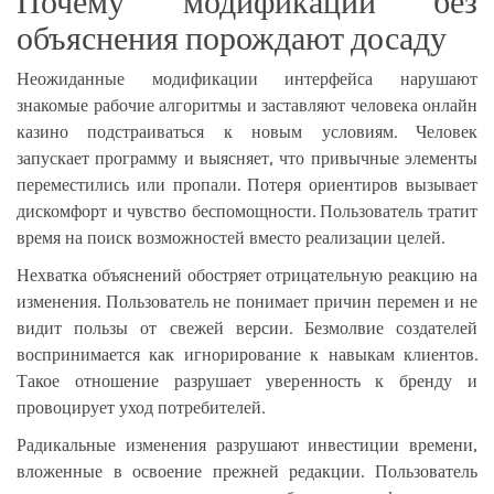
Почему модификации без
объяснения порождают досаду
Неожиданные модификации интерфейса нарушают
знакомые рабочие алгоритмы и заставляют человека онлайн
казино подстраиваться к новым условиям. Человек
запускает программу и выясняет, что привычные элементы
переместились или пропали. Потеря ориентиров вызывает
дискомфорт и чувство беспомощности. Пользователь тратит
время на поиск возможностей вместо реализации целей.
Нехватка объяснений обостряет отрицательную реакцию на
изменения. Пользователь не понимает причин перемен и не
видит пользы от свежей версии. Безмолвие создателей
воспринимается как игнорирование к навыкам клиентов.
Такое отношение разрушает уверенность к бренду и
провоцирует уход потребителей.
Радикальные изменения разрушают инвестиции времени,
вложенные в освоение прежней редакции. Пользователь