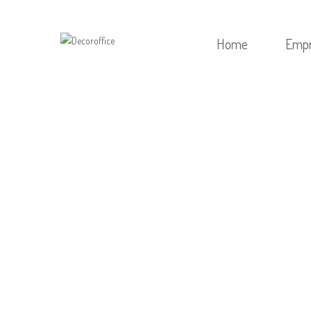
Home
Emp
HOME
/
SEM C