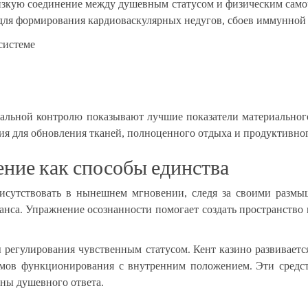
изкую соединение между душевным статусом и физическим само
для формирования кардиоваскулярных недугов, сбоев иммунной 
системе
альной контролю показывают лучшие показатели материальног
ия для обновления тканей, полноценного отдыха и продуктивног
ние как способы единства
рисутствовать в нынешнем мгновении, следя за своими разм
анса. Упражнение осознанности помогает создать пространство
 регулирования чувственным статусом. Кент казино развиваетс
емов функционирования с внутренним положением. Эти средс
ны душевного ответа.