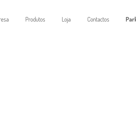
resa
Produtos
Loja
Contactos
Par
ATEGORIA
/
ПОЧЕМУ МЫ ИЩЕМ К ВНУТРЕННЕ