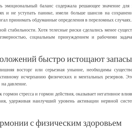
ть эмоциональный баланс содержала решающее значение для 
ях и не уступать панике, имели больше шансов на сохранени
гал принимать обдуманные определения в переломных случаях.
ой стабильности. Хотя телесные риски сделались менее сущес
чрезмерностью, социальным принуждением и рабочими задач
положений быстро истощают запасы
лишняя восторг или серьезная уныние, необходимы существ
ктивному исчерпанию физических и ментальных резервов. Эт
 на давление.
к гормон стресса и гормон действия, оказывает негативное вли
твия, удерживая наилучший уровень активации нервной сис
армонии с физическим здоровьем