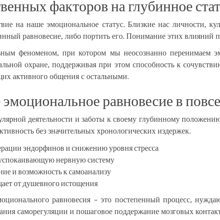
венных факторов на глубинное ста
вие на наше эмоциональное статус. Близкие нас личности, ку
нный равновесие, либо портить его. Понимание этих влияний по
льным феноменом, при котором мы неосознанно перенимаем э
альной охране, поддерживая при этом способность к сочувств
щих активного общения с остальными.
эмоциональное равновесие в повс
улярной деятельности и заботы к своему глубинному положению
ктивность без значительных хронологических издержек.
ерации эндорфинов и снижению уровня стресса
 успокаивающую нервную систему
ние и возможность к самоанализу
ает от душевного истощения
моционального равновесия – это постепенный процесс, нуждаю
ания саморегуляции и пошаговое поддержание мозговых контакто