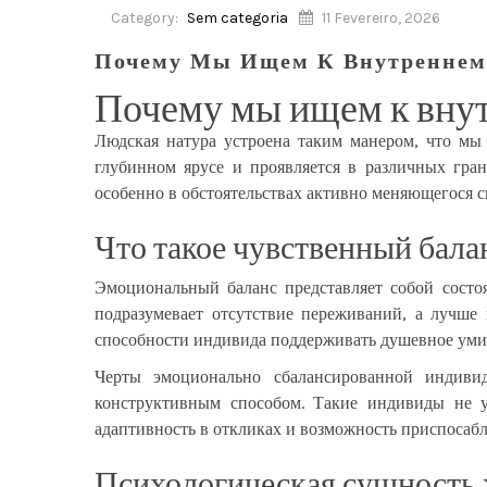
Category:
Sem categoria
11 Fevereiro, 2026
Почему Мы Ищем К Внутреннем
Почему мы ищем к вну
Людская натура устроена таким манером, что мы
глубинном ярусе и проявляется в различных гра
особенно в обстоятельствах активно меняющегося 
Что такое чувственный балан
Эмоциональный баланс представляет собой состо
подразумевает отсутствие переживаний, а лучше
способности индивида поддерживать душевное умир
Черты эмоционально сбалансированной индивид
конструктивным способом. Такие индивиды не у
адаптивность в откликах и возможность приспосаб
Психологическая сущность 