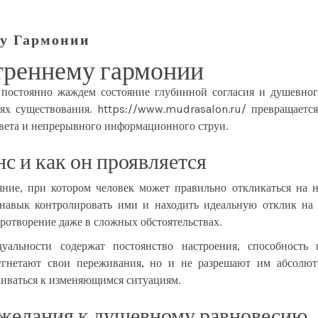
у Гармонии
треннему гармонии
 постоянно жаждем состояние глубинной согласия и душевног
нях существования.
https://www.mudrasalon.ru/
превращается
света и непрерывного информационного струи.
с и как он проявляется
яние, при котором человек может правильно откликаться на н
 навык контролировать ими и находить идеальную отклик на р
отворение даже в сложных обстоятельствах.
уальности содержат постоянство настроения, способност
гнетают свои переживания, но и не разрешают им абсолют
ливаться к изменяющимся ситуациям.
желания к душевному равновесию