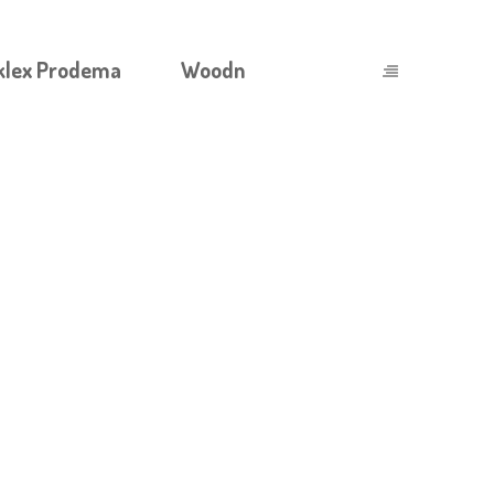
klex Prodema
Woodn
МУ ГАРМОНИИ