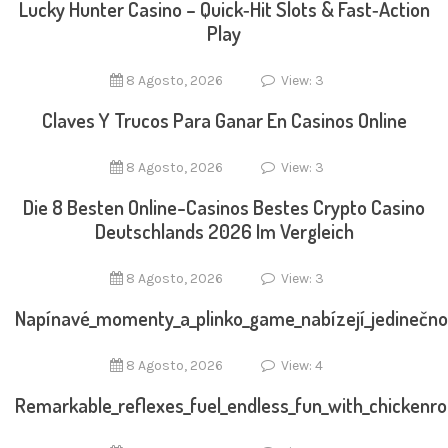
Lucky Hunter Casino – Quick‑Hit Slots & Fast‑Action
Play
8 Agosto, 2026
View: 3
Claves Y Trucos Para Ganar En Casinos Online
8 Agosto, 2026
View: 3
Die 8 Besten Online-Casinos Bestes Crypto Casino
Deutschlands 2026 Im Vergleich
8 Agosto, 2026
View: 3
Napínavé_momenty_a_plinko_game_nabízejí_jedinečno
8 Agosto, 2026
View: 4
Remarkable_reflexes_fuel_endless_fun_with_chickenr