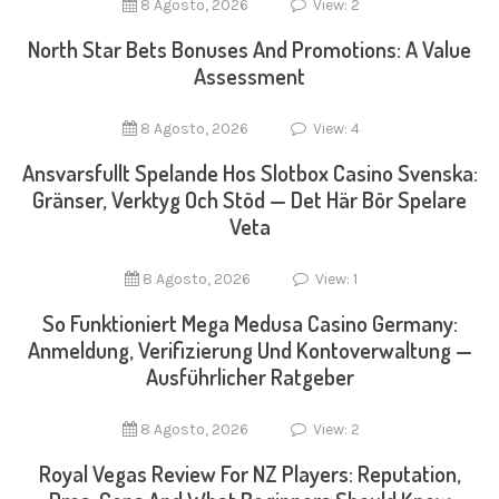
8 Agosto, 2026
View: 2
North Star Bets Bonuses And Promotions: A Value
Assessment
8 Agosto, 2026
View: 4
Ansvarsfullt Spelande Hos Slotbox Casino Svenska:
Gränser, Verktyg Och Stöd — Det Här Bör Spelare
Veta
8 Agosto, 2026
View: 1
So Funktioniert Mega Medusa Casino Germany:
Anmeldung, Verifizierung Und Kontoverwaltung —
Ausführlicher Ratgeber
8 Agosto, 2026
View: 2
Royal Vegas Review For NZ Players: Reputation,