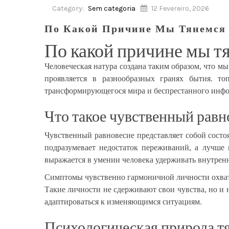
Category:
Sem categoria
12 Fevereiro, 2026
По Какой Причине Мы Тянемся
По какой причине мы т
Человеческая натура создана таким образом, что м
проявляется в разнообразных гранях бытия.
то
трансформирующегося мира и беспрестанного инфо
Что такое чувственный равн
Чувственный равновесие представляет собой состоя
подразумевает недостаток переживаний, а лучше
выражается в умении человека удерживать внутренн
Симптомы чувственно гармоничной личности охваты
Такие личности не сдерживают свои чувства, но и 
адаптироваться к изменяющимся ситуациям.
Психологическая природа т