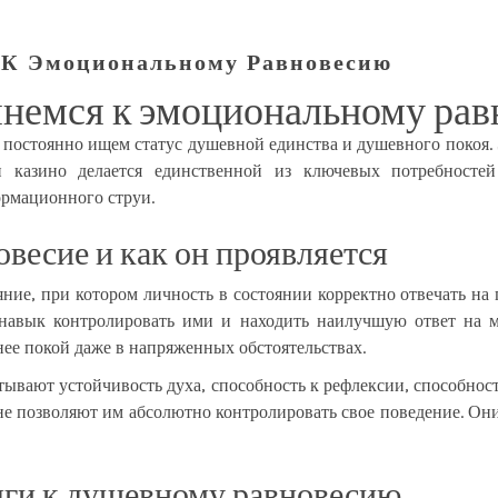
 К Эмоциональному Равновесию
янемся к эмоциональному ра
ы постоянно ищем статус душевной единства и душевного покоя. 
п казино
делается единственной из ключевых потребностей
рмационного струи.
овесие и как он проявляется
ние, при котором личность в состоянии корректно отвечать на 
 навык контролировать ими и находить наилучшую ответ на 
ее покой даже в напряженных обстоятельствах.
вают устойчивость духа, способность к рефлексии, способност
не позволяют им абсолютно контролировать свое поведение. Он
яги к душевному равновесию