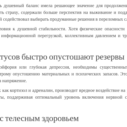
ть душевный баланс имела решающее значение для продолжени
ать страху, содержали больше перспектив на выживание и подд
 содействовал выбирать продуманные решения в переломных сл
овия к душевной стабильности. Хотя физические опасности 
с информационной перегрузкой, коллективным давлением и т
атусов быстро опустошают резервы
эйфория или глубокая депрессия, необходимы существенны
строму опустошению материальных и психических запасов. Эт
а напряжение.
 как кортизол и адреналин, производит вредное воздействие на
аты, поддерживая оптимальный уровень включения нервной с
 с телесным здоровьем