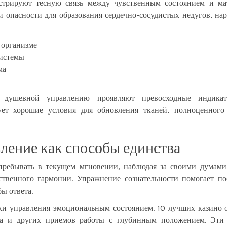
нстрируют тесную связь между чувственным состоянием и ма
и опасности для образования сердечно-сосудистых недугов, на
 организме
истемы
ма
 душевной управлению проявляют превосходные индикат
ует хорошие условия для обновления тканей, полноценног
ление как способы единства
 пребывать в текущем мгновении, наблюдая за своими думами
ственного гармонии. Упражнение сознательности помогает по
ы ответа.
ки управления эмоциональным состоянием. 10 лучших казино о
за и других приемов работы с глубинным положением. Эти 