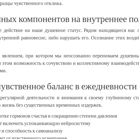
разцы чувственного отклика.
нных компонентов на внутреннее п
 действие на наше душевное статус. Рядом находящиеся нас л
тренний равновесие, либо нарушать его. Осознание этих воздей
м явлением, при котором мы неосознанно перенимаем душевные
и этом возможность к сочувствию и коллективному взаимодейств
ми.
увственное баланс в ежедневности
регулярной деятельности и внимания к своему глубинному ста
 жизнь без существенных временных издержек.
ботке гормонов счастья и сокращению степени давления
ет включить успокаивающую нейросистему
и способность к самоанализу
ет от чувственного исчерпания