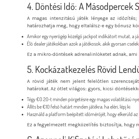
4. Döntési Idő: A Másodpercek
A magas intenzitású játék lényege az időzítés;
határozhatja meg, hogy eltalálsz-e egy bónusz kö
Amikor egy nyerőgép közelgő jackpot indikátort mutat, a ját
Élő dealer játékokban azok a játékosok, akik gyorsan csel
Ez a mikro‑döntések adrenalinlöketet adnak, ami a
5. Kockázatkezelés Rövid Lend
A rövid játék nem jelent felelőtlen szerencsej
határokat. Az ötlet világos: gyors, kicsi döntése
Tégy €0.20-t minden pörgetésre egy magas volatilitású ny
Állíts be €10 felső határt minden játékra; ha eléri, lépj ki.
Használd a platform beépített időmérőjét, hogy elkerüld az 
Ez a fegyelmezett megközelítés biztosítja, hogy 