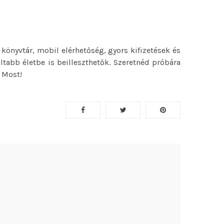
könyvtár, mobil elérhetőség, gyors kifizetések és
tabb életbe is beilleszthetők. Szeretnéd próbára
 Most!