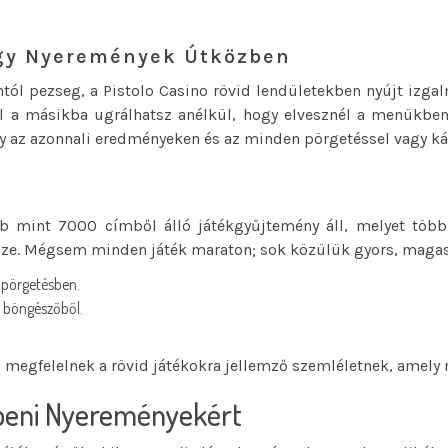
Nagy Nyeremények Útközben
tól pezseg, a Pistolo Casino rövid lendületekben nyújt izgal
l a másikba ugrálhatsz anélkül, hogy elvesznél a menükben
ly az azonnali eredményeken és az minden pörgetéssel vagy kár
b mint 7000 címből álló játékgyűjtemény áll, melyet több m
e. Mégsem minden játék maraton; sok közülük gyors, magas i
 pörgetésben.
 a böngészőből.
s megfelelnek a rövid játékokra jellemző szemléletnek, amely
özbeni Nyereményekért