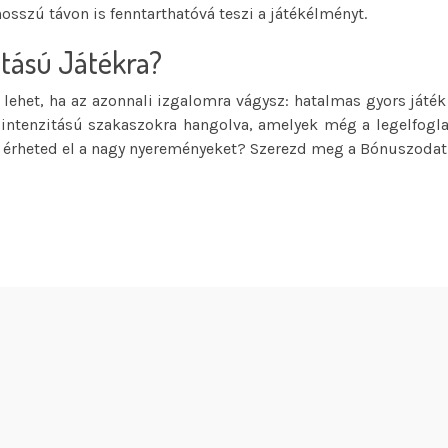
osszú távon is fenntarthatóvá teszi a játékélményt.
itású Játékra?
lehet, ha az azonnali izgalomra vágysz: hatalmas gyors játék 
ntenzitású szakaszokra hangolva, amelyek még a legelfoglal
an érheted el a nagy nyereményeket? Szerezd meg a Bónuszodat