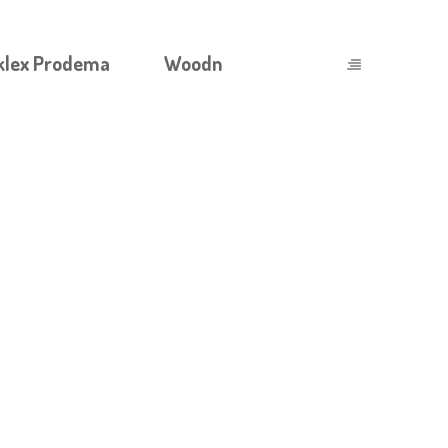
klex Prodema
Woodn
REMÉNYEK ÚTKÖZBEN