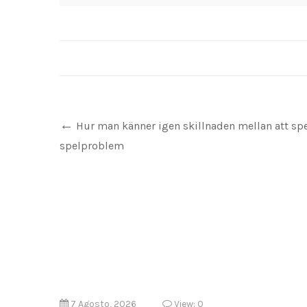
Hur man känner igen skillnaden mellan att spel
spelproblem
7 Agosto, 2026
View: 0