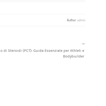
Author:
admin
o di Steroidi (PCT): Guida Essenziale per Athleti e
Bodybuilder