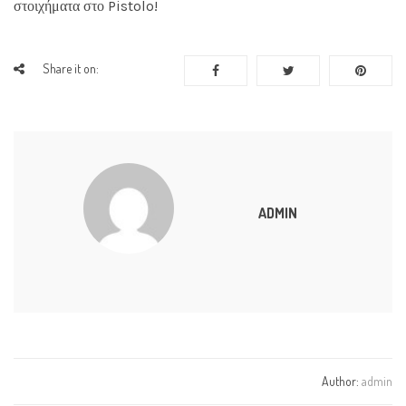
στοιχήματα στο Pistolo!
Share it on:
ADMIN
Author:
admin