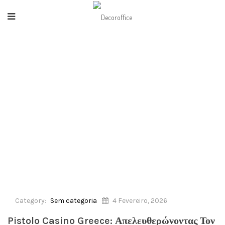
HOME
/
SEM CATEGORIA
/
PISTOLO CASINO GREECE: ΑΠΕΛΕΥΘΕΡΏΝΟΝΤΑΣ
ΤΟΝ ΘΡΎΛΟ ΤΟΥ GAMING ΜΕ ΜΕΓΆΛΑ
ΣΤΟΙΧΉΜΑΤΑ
Category:
Sem categoria
4 Fevereiro, 2026
Pistolo Casino Greece: Απελευθερώνοντας Τον