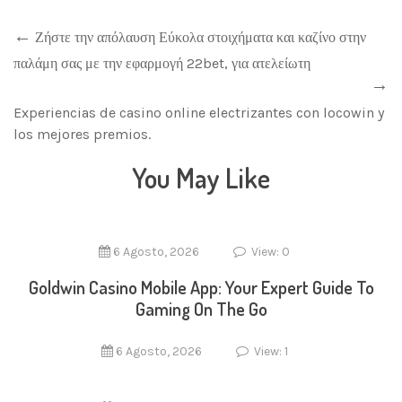
Ζήστε την απόλαυση Εύκολα στοιχήματα και καζίνο στην
παλάμη σας με την εφαρμογή 22bet, για ατελείωτη
Experiencias de casino online electrizantes con locowin y
los mejores premios.
You May Like
6 Agosto, 2026
View: 0
Goldwin Casino Mobile App: Your Expert Guide To
Gaming On The Go
6 Agosto, 2026
View: 1