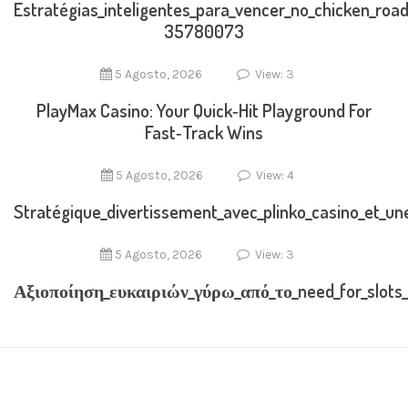
Estratégias_inteligentes_para_vencer_no_chicken_roa
35780073
5 Agosto, 2026
View: 3
PlayMax Casino: Your Quick‑Hit Playground For
Fast‑Track Wins
5 Agosto, 2026
View: 4
Stratégique_divertissement_avec_plinko_casino_et_u
5 Agosto, 2026
View: 3
Αξιοποίηση_ευκαιριών_γύρω_από_το_need_for_slots_