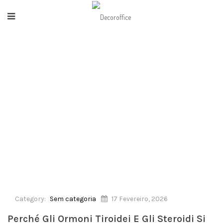
HOME
/
SEM CATEGORIA
/
PERCHÉ GLI ORMONI TIROIDEI E GLI STEROIDI SI
COMPLETANO A VICENDA
Category:
Sem categoria
17 Fevereiro, 2026
Perché Gli Ormoni Tiroidei E Gli Steroidi Si