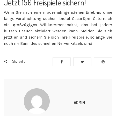
Jetzt 150 Freispiele sichern!
Wenn Sie nach einem adrenalingeladenen Erlebnis ohne
lange Verpflichtung suchen, bietet Oscar Spin Österreich
ein großzügiges Willkommenspaket, das bei jedem
kurzen Besuch aktiviert werden kann. Melden Sie sich
jetzt an und sichern Sie sich Ihre Freispiele, solange Sie
noch im Bann des schnellen Nervenkitzels sind.
Share it on:
ADMIN