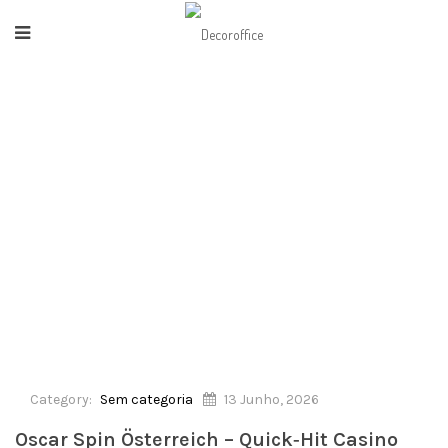
HOME
/
SEM CATEGORIA
/
OSCAR SPIN ÖSTERREICH – QUICK‑HIT CASINO
ACTION FÜR KURZ‑SESSION‑THRILLS
Category:
Sem categoria
13 Junho, 2026
Oscar Spin Österreich – Quick‑Hit Casino