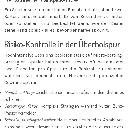
Ein Spieler setzt einen kleinen Einsatz, erhält schnell zwei
Karten, entscheidet innerhalb von Sekunden zu hitten
oder zu stehen, und beobachtet dann, wie der Dealer
seine Hand spielt – alles, bevor der Kaffee abkühlt.
Risiko‑Kontrolle in der Überholspur
Hochintensive Sessions basieren stark auf Micro‑betting-
Strategien. Spieler halten ihren Einsatz oft bei ein oder
zwei Einheiten pro Spin, um die Bankroll zu schonen,
während sie dennoch den Nervenkitzel potenzieller
Gewinne spüren.
Mentale Taktung:
Gleichbleibende Einsatzgröße, um den Rhythmus
zu halten.
Geradliniger Fokus:
Komplexe Strategien während kurzer Burst-
Phasen vermeiden.
Schnelle Ausstiegsschwellen:
Nach einer bestimmten Anzahl von
Spins oder wenn Gewinne einen festgelegten Betrag übersteigen,