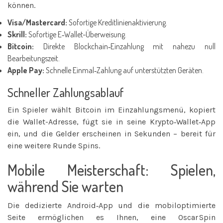
können.
Visa/Mastercard:
Sofortige Kreditlinienaktivierung.
Skrill:
Sofortige E‑Wallet-Überweisung.
Bitcoin:
Direkte Blockchain‑Einzahlung mit nahezu null
Bearbeitungszeit.
Apple Pay:
Schnelle Einmal‑Zahlung auf unterstützten Geräten.
Schneller Zahlungsablauf
Ein Spieler wählt Bitcoin im Einzahlungsmenü, kopiert
die Wallet-Adresse, fügt sie in seine Krypto‑Wallet‑App
ein, und die Gelder erscheinen in Sekunden – bereit für
eine weitere Runde Spins.
Mobile Meisterschaft: Spielen,
während Sie warten
Die dedizierte Android‑App und die mobiloptimierte
Seite ermöglichen es Ihnen, eine Oscar Spin