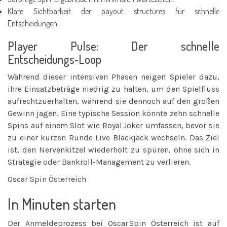
Klare Sichtbarkeit der payout structures für schnelle
Entscheidungen.
Player Pulse: Der schnelle
Entscheidungs‑Loop
Während dieser intensiven Phasen neigen Spieler dazu,
ihre Einsatzbeträge niedrig zu halten, um den Spielfluss
aufrechtzuerhalten, während sie dennoch auf den großen
Gewinn jagen. Eine typische Session könnte zehn schnelle
Spins auf einem Slot wie Royal Joker umfassen, bevor sie
zu einer kurzen Runde Live Blackjack wechseln. Das Ziel
ist, den Nervenkitzel wiederholt zu spüren, ohne sich in
Strategie oder Bankroll-Management zu verlieren.
Oscar Spin Österreich
In Minuten starten
Der Anmeldeprozess bei Oscar Spin Österreich ist auf