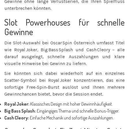
Gewinne ohne lange Verlustserien, die Ihren Spielfluss
unterbrechen könnten.
Slot Powerhouses für schnelle
Gewinne
Die Slot-Auswahl bei Oscar Spin Österreich umfasst Titel
wie Royal Joker, Big Bass Splash und Cash Cleory – alle
darauf ausgelegt, schnelle Auszahlungen und klare
visuelle Hinweise bei Gewinn zu liefern.
Sie könnten sich dabei wiederholt auf ein einzelnes
Scatter-Symbol bei Royal Joker konzentrieren, das eine
sofortige Free‑Spin‑Burst auslöst und Ihnen mehrere
Gewinnchancen bietet, bevor die Session endet.
Royal Joker:
Klassisches Design mit hoher Gewinnhäufigkeit.
Big Bass Splash:
Eingängiges Thema und schnelle Bonus-Trigger.
Cash Cleory:
Einfache Mechanik und sofortige Auszahlungen.