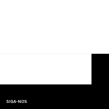
SIGA-NOS