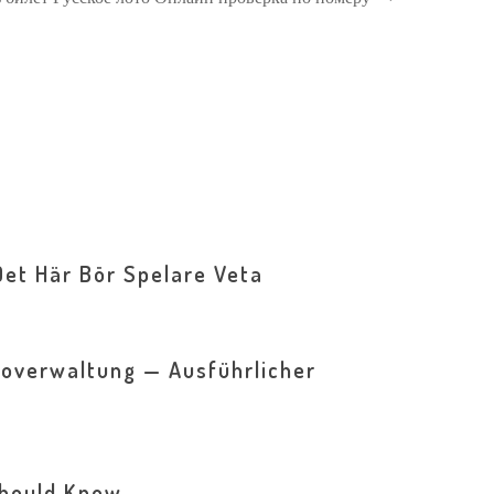
Det Här Bör Spelare Veta
toverwaltung — Ausführlicher
Should Know