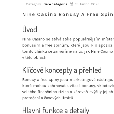
Category:
Sem categoria
13 Junho, 2026
Nine Casino Bonusy A Free Spin
Úvod
Nine Casino se stává stále populárnějším míste
bonusům a free spinům, které jsou k dispozici p
tomto článku se zaměříme na to, jak Nine Casino
v této oblasti.
Klíčové koncepty a přehled
Bonusy a free spiny jsou marketingové nástroje, 
které mohou zahrnovat uvítací bonusy, vkladové
velkého finančního rizika a zároveň zvýšily jeji
protočení a časových limitů.
Hlavní funkce a detaily