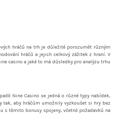
ových hráčů na trh je důležité porozumět různým
dování hráčů a jejich celkový zážitek z hraní. V
ine casino
a jaké to má důsledky pro analýzu trhu
řípadě Nine Casino se jedná o různé typy nabídek,
y tak, aby hráčům umožnily vyzkoušet si hry bez
jsou s těmito bonusy spojeny, včetně požadavků na