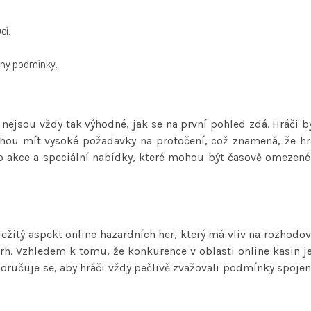
cí.
ěny podmínky.
 nejsou vždy tak výhodné, jak se na první pohled zdá. Hráči 
ou mít vysoké požadavky na protočení, což znamená, že hr
mo akce a speciální nabídky, které mohou být časově omezené
ežitý aspekt online hazardních her, který má vliv na rozhodová
. Vzhledem k tomu, že konkurence v oblasti online kasin je 
poručuje se, aby hráči vždy pečlivě zvažovali podmínky spojené