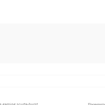
de gaming scurte‑burst
Проверить