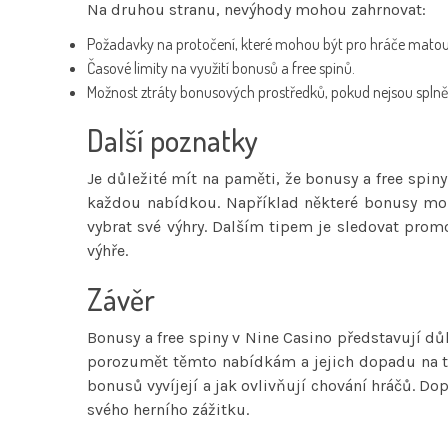
Na druhou stranu, nevýhody mohou zahrnovat:
Požadavky na protočení, které mohou být pro hráče matou
Časové limity na využití bonusů a free spinů.
Možnost ztráty bonusových prostředků, pokud nejsou spln
Další poznatky
Je důležité mít na paměti, že bonusy a free spiny
každou nabídkou. Například některé bonusy moh
vybrat své výhry. Dalším tipem je sledovat pro
výhře.
Závěr
Bonusy a free spiny v Nine Casino představují důl
porozumět těmto nabídkám a jejich dopadu na trh
bonusů vyvíjejí a jak ovlivňují chování hráčů. Do
svého herního zážitku.