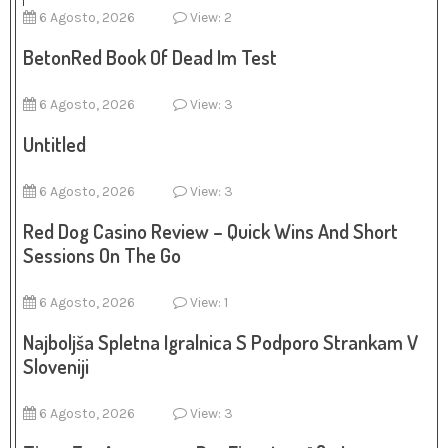
6 Agosto, 2026
View: 2
BetonRed Book Of Dead Im Test
6 Agosto, 2026
View: 3
Untitled
6 Agosto, 2026
View: 3
Red Dog Casino Review – Quick Wins And Short
Sessions On The Go
6 Agosto, 2026
View: 1
Najboljša Spletna Igralnica S Podporo Strankam V
Sloveniji
6 Agosto, 2026
View: 3