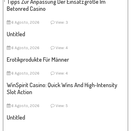
Tipps Zur Anpassung Der Einsatzgröße Im
Betonred Casino
6 Agosto, 2026
View: 3
Untitled
6 Agosto, 2026
View: 4
Erotikprodukte Für Männer
6 Agosto, 2026
View: 4
WinSpirit Casino: Quick Wins And High‑Intensity
Slot Action
6 Agosto, 2026
View: 5
Untitled