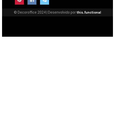
© Decoroffice 2024 | Desenvolvido por
this.functional