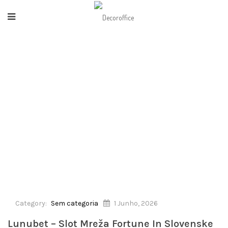
HOME
/
SEM CATEGORIA
/
LUNUBET – SLOT MREŽA FORTUNE IN SLOVENSKE
NOVICE
Category:
Sem categoria
1 Junho, 2026
Lunubet – Slot Mreža Fortune In Slovenske