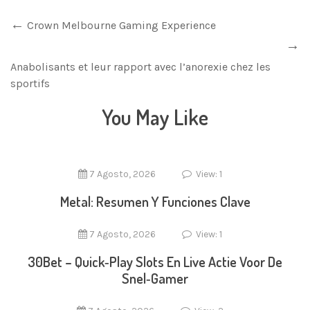
Crown Melbourne Gaming Experience
Anabolisants et leur rapport avec l’anorexie chez les
sportifs
You May Like
7 Agosto, 2026
View: 1
Metal: Resumen Y Funciones Clave
7 Agosto, 2026
View: 1
30Bet – Quick‑Play Slots En Live Actie Voor De
Snel‑Gamer