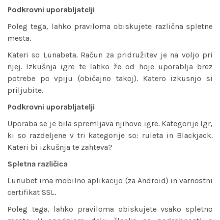
Podkrovni uporabljatelji
Poleg tega, lahko praviloma obiskujete različna spletne
mesta.
Kateri so Lunabeta. Račun za pridružitev je na voljo pri
njej. Izkušnja igre te lahko že od hoje uporablja brez
potrebe po vpiju (običajno takoj). Katero izkusnjo si
priljubite.
Podkrovni uporabljatelji
Uporaba se je bila spremljava njihove igre. Kategorije Igr,
ki so razdeljene v tri kategorije so: ruleta in Blackjack.
Kateri bi izkušnja te zahteva?
Spletna različica
Lunubet ima mobilno aplikacijo (za Android) in varnostni
certifikat SSL.
Poleg tega, lahko praviloma obiskujete vsako spletno