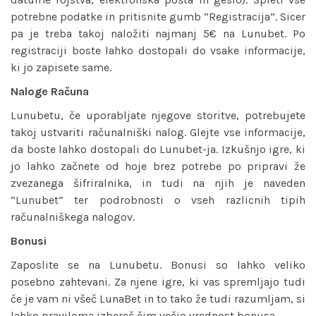
potrebne podatke in pritisnite gumb “Registracija”. Sicer
pa je treba takoj naložiti najmanj 5€ na Lunubet. Po
registraciji boste lahko dostopali do vsake informacije,
ki jo zapisete same.
Naloge Računa
Lunubetu, če uporabljate njegove storitve, potrebujete
takoj ustvariti računalniški nalog. Glejte vse informacije,
da boste lahko dostopali do Lunubet-ja. Izkušnjo igre, ki
jo lahko začnete od hoje brez potrebe po pripravi že
zvezanega šifriralnika, in tudi na njih je naveden
“Lunubet” ter podrobnosti o vseh razlicnih tipih
računalniškega nalogov.
Bonusi
Zaposlite se na Lunubetu. Bonusi so lahko veliko
posebno zahtevani. Za njene igre, ki vas spremljajo tudi
če je vam ni všeč LunaBet in to tako že tudi razumljam, si
lahko praviloma izbereš čim večjo vrednost bonusa.