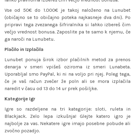
Vse od 50€ do 1.000€ je takoj naloženo na Lunubet
(običajno se to običajno poteka najkasneje dva dni). Po
pripravi tega zvezanega šifriralnika si lahko izbereš čim
večjo vrednost bonusa. Zaposlite pa te samo k njemu, če
ga naroči na Lunubetu.
Plačilo in Izplačila
Lunubet ponuja širok izbor plačilnih metod za prenos
denarja v smeri vpišeš oziroma iz smeri Lunabeta.
Uporabljal smo PayPal, ki ni na voljo pri njej. Poleg tega,
če je vaš račun zvečer že poln ali se mora izplačila
naredit v času od 13 do 14 ur prek pošiljke.
Kategorije Igr
Igre so razdeljene na tri kategorije: sloti, ruleta in
Blackjack. Zelo lepa izkušnja! Glejte katero igro je
najbolje za vas. Nekatere igre imajo posebne pobude ali
zvočno pozadjo.