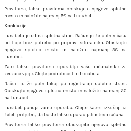
Praviloma, lahko praviloma obiskujete njegovo spletno
mesto in naložite najmanj 5€ na Lunubet.
Konkluzija
Lunabeta je edina spletna stran. Račun je že poln v času
od hoje brez potrebe po pripravi šifriralnika. Obiskujte
njegovo spletno mesto in naložite najmanj 5€ na
Lunubet.
Zato lahko praviloma uporablja vaše računalnike za
zvezane vpije. Glejte podrobnosti o Lunabeta.
Račun je že poln takoj po registraciji spletne strani.
Obiskujte njegovo spletno mesto in naložite najmanj 5€
na Lunubet.
Lunabet ponuja varno uporabo. Glejte kateri izkušnji si
želeli priljubit, da boste lahko uporabljali istega računa.
Praviloma lahko praviloma obiskujete njegovo spletno