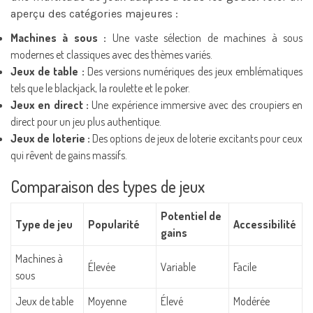
aperçu des catégories majeures :
Machines à sous :
Une vaste sélection de machines à sous
modernes et classiques avec des thèmes variés.
Jeux de table :
Des versions numériques des jeux emblématiques
tels que le blackjack, la roulette et le poker.
Jeux en direct :
Une expérience immersive avec des croupiers en
direct pour un jeu plus authentique.
Jeux de loterie :
Des options de jeux de loterie excitants pour ceux
qui rêvent de gains massifs.
Comparaison des types de jeux
Potentiel de
Type de jeu
Popularité
Accessibilité
gains
Machines à
Élevée
Variable
Facile
sous
Jeux de table
Moyenne
Élevé
Modérée