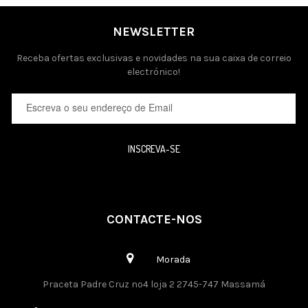
NEWSLETTER
Receba ofertas exclusivas e novidades na sua caixa de correio
electrónico!
INSCREVA-SE
CONTACTE-NOS
Morada
Praceta Padre Cruz nº4 loja 2 2745-747 Massamá