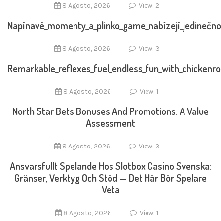
8 Agosto, 2026
View: 2
Napínavé_momenty_a_plinko_game_nabízejí_jedinečno
8 Agosto, 2026
View: 3
Remarkable_reflexes_fuel_endless_fun_with_chickenr
8 Agosto, 2026
View: 1
North Star Bets Bonuses And Promotions: A Value
Assessment
8 Agosto, 2026
View: 3
Ansvarsfullt Spelande Hos Slotbox Casino Svenska:
Gränser, Verktyg Och Stöd — Det Här Bör Spelare
Veta
8 Agosto, 2026
View: 1