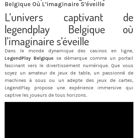
Belgique Où L’imaginaire S’éveille
L’univers captivant de
legendplay Belgique où
l’imaginaire s’éveille
Dans le monde dynamique des casinos en ligne,
LegendPlay Belgique
se démarque comme un portail
fascinant vers le divertissement numérique. Que vous
soyez un amateur de jeux de table, un passionné de
machines à sous ou un adepte des jeux de cartes,
LegendPlay propose une expérience immersive qui
captive les joueurs de tous horizons.