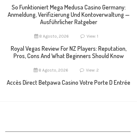
So Funktioniert Mega Medusa Casino Germany:
Anmeldung, Verifizierung Und Kontoverwaltung —
Ausführlicher Ratgeber
8 Agosto, 2026
View: 1
Royal Vegas Review For NZ Players: Reputation,
Pros, Cons And What Beginners Should Know
8 Agosto, 2026
View: 2
Accès Direct Betpawa Casino Votre Porte D Entrée