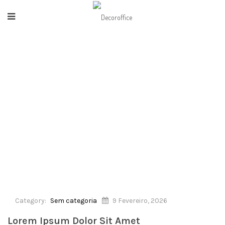
HOME
/
SEM CATEGORIA
/
LOREM IPSUM DOLOR SIT AMET
Category:
Sem categoria
9 Fevereiro, 2026
Lorem Ipsum Dolor Sit Amet