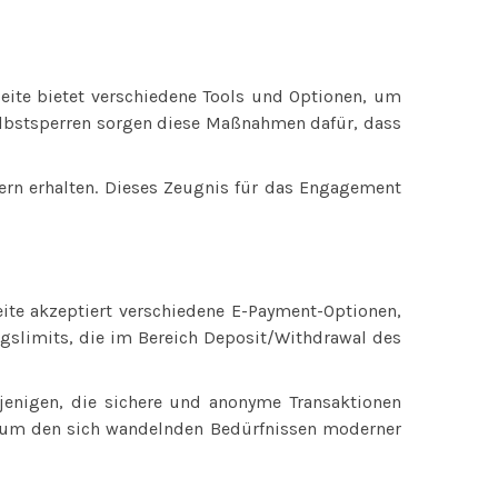
eite bietet verschiedene Tools und Optionen, um
Selbstsperren sorgen diese Maßnahmen dafür, dass
ern erhalten. Dieses Zeugnis für das Engagement
eite akzeptiert verschiedene E-Payment-Optionen,
ngslimits, die im Bereich Deposit/Withdrawal des
ejenigen, die sichere und anonyme Transaktionen
, um den sich wandelnden Bedürfnissen moderner