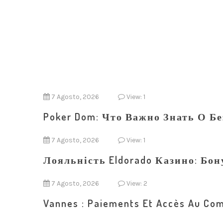
7 Agosto, 2026
View: 1
Poker Dom: Что Важно Знать О Б
7 Agosto, 2026
View: 1
Лояльність Eldorado Казино: Бон
7 Agosto, 2026
View: 2
Vannes : Paiements Et Accès Au Co