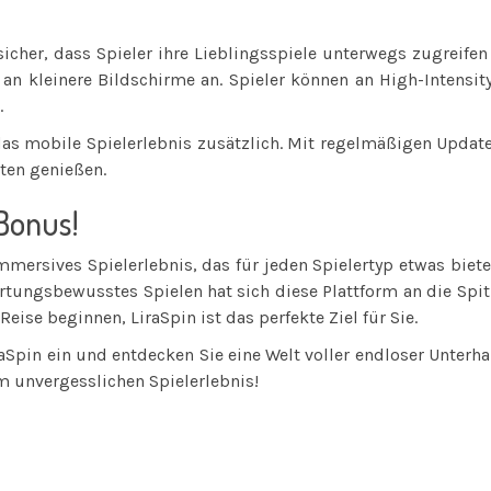
sicher, dass Spieler ihre Lieblingsspiele unterwegs zugreif
t an kleinere Bildschirme an. Spieler können an High-Intens
.
 das mobile Spielerlebnis zusätzlich. Mit regelmäßigen Updat
ten genießen.
 Bonus!
 immersives Spielerlebnis, das für jeden Spielertyp etwas bie
ngsbewusstes Spielen hat sich diese Plattform an die Spitze 
eise beginnen, LiraSpin ist das perfekte Ziel für Sie.
aSpin ein und entdecken Sie eine Welt voller endloser Unterha
m unvergesslichen Spielerlebnis!