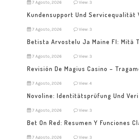
7 Agosto, 2026
View: 3
Kundensupport Und Servicequalität 
7 Agosto, 2026
View: 3
Betista Arvostelu Ja Maine FI: Mitä
7 Agosto, 2026
View: 3
Revisión De Magius Casino – Traga
7 Agosto, 2026
View: 4
Novoline: Identitätsprüfung Und Ver
7 Agosto, 2026
View: 3
Bet On Red: Resumen Y Funciones C
7 Agosto, 2026
View: 3