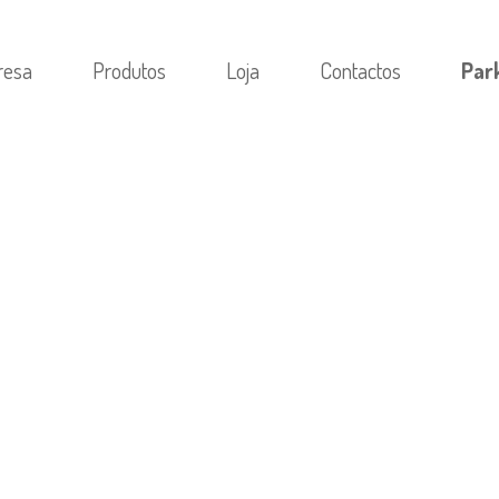
resa
Produtos
Loja
Contactos
Par
LIRASPIN CASINO: EINE WELT VOLLER ENDLOSER UN