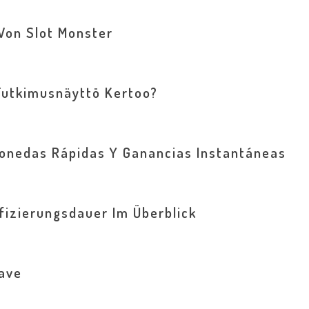
Von Slot Monster
 Tutkimusnäyttö Kertoo?
monedas Rápidas Y Ganancias Instantáneas
ifizierungsdauer Im Überblick
lave