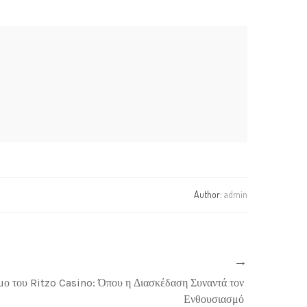
Author:
admin
ο του Ritzo Casino: Όπου η Διασκέδαση Συναντά τον
Ενθουσιασμό