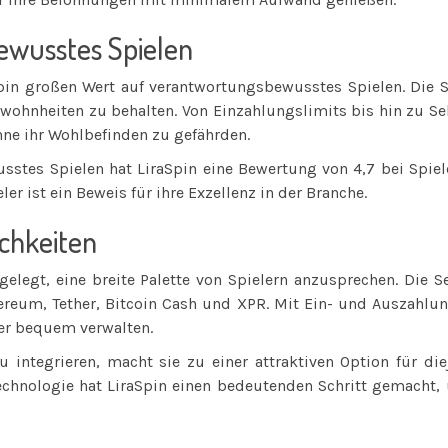
ewusstes Spielen
Spin großen Wert auf verantwortungsbewusstes Spielen. Die S
tgewohnheiten zu behalten. Von Einzahlungslimits bis hin zu 
ohne ihr Wohlbefinden zu gefährden.
tes Spielen hat LiraSpin eine Bewertung von 4,7 bei Spiel
ler ist ein Beweis für ihre Exzellenz in der Branche.
ichkeiten
elegt, eine breite Palette von Spielern anzusprechen. Die S
ereum, Tether, Bitcoin Cash und XPR. Mit Ein- und Auszahlu
der bequem verwalten.
 integrieren, macht sie zu einer attraktiven Option für di
Technologie hat LiraSpin einen bedeutenden Schritt gemacht