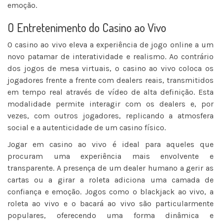
emoção.
O Entretenimento do Casino ao Vivo
O casino ao vivo eleva a experiência de jogo online a um
novo patamar de interatividade e realismo. Ao contrário
dos jogos de mesa virtuais, o casino ao vivo coloca os
jogadores frente a frente com dealers reais, transmitidos
em tempo real através de vídeo de alta definição. Esta
modalidade permite interagir com os dealers e, por
vezes, com outros jogadores, replicando a atmosfera
social e a autenticidade de um casino físico.
Jogar em casino ao vivo é ideal para aqueles que
procuram uma experiência mais envolvente e
transparente. A presença de um dealer humano a gerir as
cartas ou a girar a roleta adiciona uma camada de
confiança e emoção. Jogos como o blackjack ao vivo, a
roleta ao vivo e o bacará ao vivo são particularmente
populares, oferecendo uma forma dinâmica e