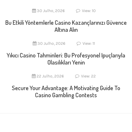
30 Julho, 2026
View: 10
Bu Etkili Yöntemlerle Casino Kazançlarınızı Güvence
Altına Alın
30 Julho, 2026
View: 11
Yıkıcı Casino Tahminleri: Bu Profesyonel Ipuçlarıyla
Olasılıkları Yenin
22 Julho, 2026
View: 22
Secure Your Advantage: A Motivating Guide To
Casino Gambling Contests