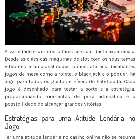
A variedade é um dos pilares centrais desta experiência.
Desde as clássicas máquinas de slot com os seus temas
vibrantes e funcionalidades bónus, até aos desafiantes
jogos de mesa como a roleta, o blackjack e o póquer, há
algo para todos os gostos e níveis de habilidade. Cada
jogo é desenhado para testar a sorte e a estratégia,
proporcionando momentos de pura adrenalina e a
possibilidade de alcançar grandes vitórias.
Estratégias para uma Atitude Lendária no
Jogo
Ter uma atitude lendária no casino online não se resume