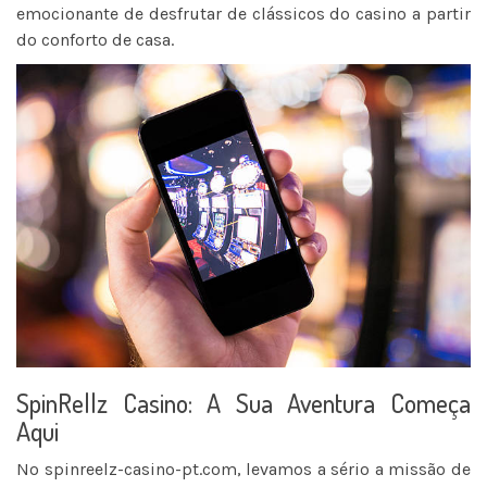
emocionante de desfrutar de clássicos do casino a partir
do conforto de casa.
SpinRellz Casino: A Sua Aventura Começa
Aqui
No spinreelz-casino-pt.com, levamos a sério a missão de