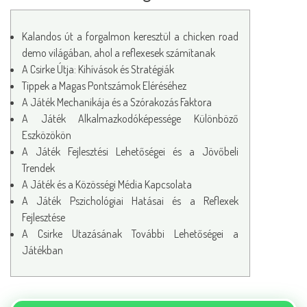
Kalandos út a forgalmon keresztül a chicken road
demo világában, ahol a reflexesek számítanak
A Csirke Útja: Kihívások és Stratégiák
Tippek a Magas Pontszámok Eléréséhez
A Játék Mechanikája és a Szórakozás Faktora
A Játék Alkalmazkodóképessége Különböző
Eszközökön
A Játék Fejlesztési Lehetőségei és a Jövőbeli
Trendek
A Játék és a Közösségi Média Kapcsolata
A Játék Pszichológiai Hatásai és a Reflexek
Fejlesztése
A Csirke Utazásának További Lehetőségei a
Játékban