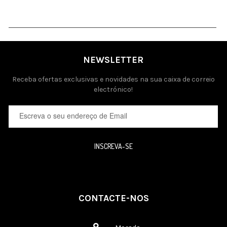
NEWSLETTER
Receba ofertas exclusivas e novidades na sua caixa de correio
electrónico!
INSCREVA-SE
CONTACTE-NOS