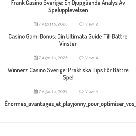
Frank Casino Sverige: En Djupgående Analys Av
Spelupplevelsen
7 Agosto, 2026
View: 2
Casino Gami Bonus: Din Ultimata Guide Till Bättre
Vinster
7 Agosto, 2026
View: 4
Winnerz Casino Sverige: Praktiska Tips För Bättre
Spel
7 Agosto, 2026
View: 4
Énormes_avantages_et_playjonny_pour_optimiser_vos_