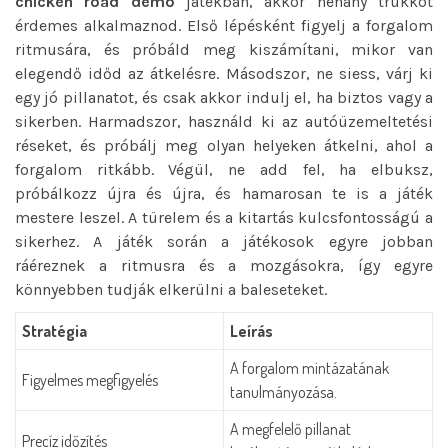
chicken road demo
játékban, akkor néhány trükköt
érdemes alkalmaznod. Első lépésként figyelj a forgalom
ritmusára, és próbáld meg kiszámítani, mikor van
elegendő időd az átkelésre. Másodszor, ne siess, várj ki
egy jó pillanatot, és csak akkor indulj el, ha biztos vagy a
sikerben. Harmadszor, használd ki az autóüzemeltetési
réseket, és próbálj meg olyan helyeken átkelni, ahol a
forgalom ritkább. Végül, ne add fel, ha elbuksz,
próbálkozz újra és újra, és hamarosan te is a játék
mestere leszel. A türelem és a kitartás kulcsfontosságú a
sikerhez. A játék során a játékosok egyre jobban
ráéreznek a ritmusra és a mozgásokra, így egyre
könnyebben tudják elkerülni a baleseteket.
Stratégia
Leírás
A forgalom mintázatának
Figyelmes megfigyelés
tanulmányozása.
A megfelelő pillanat
Precíz időzítés