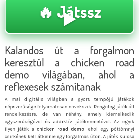
🔥 Játssz
▶️
Kalandos út a forgalmon
keresztül a chicken road
demo világában, ahol a
reflexesek számítanak
A mai digitális világban a gyors tempójú játékok
népszerűsége folyamatosan növekszik. Rengeteg játék áll
rendelkezésre, de van néhány, amely kiemelkedik
egyszerűségével és addiktív játékmenetével. Az egyik
ilyen játék a
chicken road demo
, ahol egy pöttömnyi
csirkének kell átkelnie egy forgalmas úton. A játék kulcsa