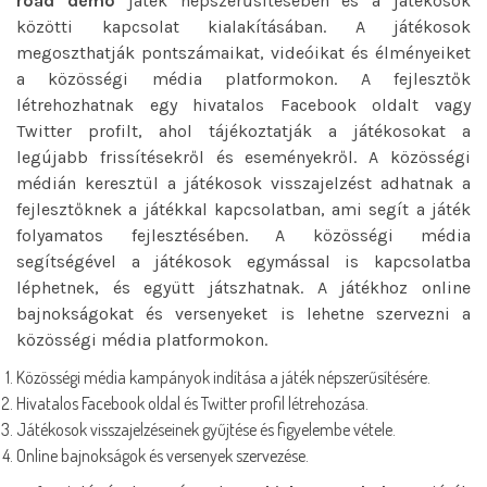
road demo
játék népszerűsítésében és a játékosok
közötti kapcsolat kialakításában. A játékosok
megoszthatják pontszámaikat, videóikat és élményeiket
a közösségi média platformokon. A fejlesztők
létrehozhatnak egy hivatalos Facebook oldalt vagy
Twitter profilt, ahol tájékoztatják a játékosokat a
legújabb frissítésekről és eseményekről. A közösségi
médián keresztül a játékosok visszajelzést adhatnak a
fejlesztőknek a játékkal kapcsolatban, ami segít a játék
folyamatos fejlesztésében. A közösségi média
segítségével a játékosok egymással is kapcsolatba
léphetnek, és együtt játszhatnak. A játékhoz online
bajnokságokat és versenyeket is lehetne szervezni a
közösségi média platformokon.
Közösségi média kampányok indítása a játék népszerűsítésére.
Hivatalos Facebook oldal és Twitter profil létrehozása.
Játékosok visszajelzéseinek gyűjtése és figyelembe vétele.
Online bajnokságok és versenyek szervezése.