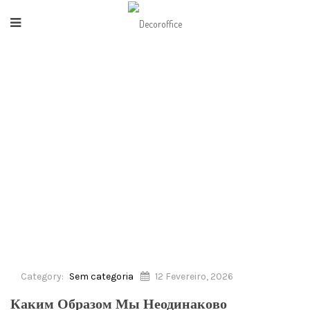
HOME
/
SEM CATEGORIA
/
КАКИМ ОБРАЗОМ МЫ НЕОДИНАКОВО
ИНТЕРПРЕТИРУЕМ АНАЛОГИЧНЫЕ
ЯВЛЕНИЯ
Category:
Sem categoria
12 Fevereiro, 2026
Каким Образом Мы Неодинаково