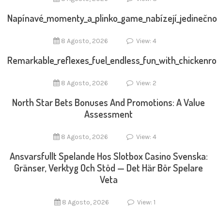
Napínavé_momenty_a_plinko_game_nabízejí_jedinečno
8 Agosto, 2026
View: 4
Remarkable_reflexes_fuel_endless_fun_with_chickenr
8 Agosto, 2026
View: 2
North Star Bets Bonuses And Promotions: A Value
Assessment
8 Agosto, 2026
View: 4
Ansvarsfullt Spelande Hos Slotbox Casino Svenska:
Gränser, Verktyg Och Stöd — Det Här Bör Spelare
Veta
8 Agosto, 2026
View: 1