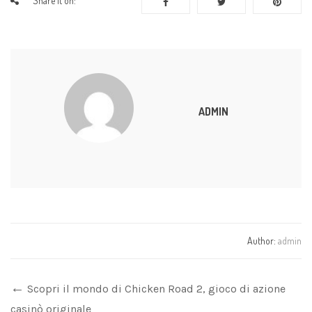
Share it on:
ADMIN
Author:
admin
Scopri il mondo di Chicken Road 2, gioco di azione
casinò originale