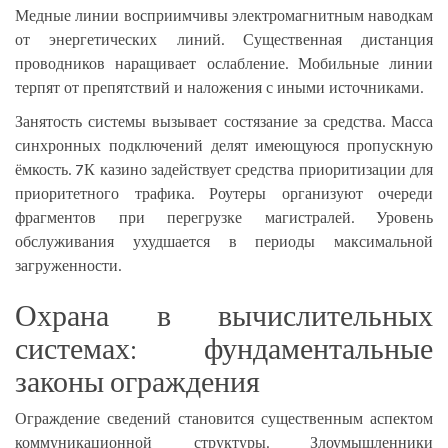
Медные линии восприимчивы электромагнитным наводкам
от энергетических линий. Существенная дистанция
проводников наращивает ослабление. Мобильные линии
терпят от препятствий и наложения с иными источниками.
Занятость системы вызывает состязание за средства. Масса
синхронных подключений делят имеющуюся пропускную
ёмкость. 7К казино задействует средства приоритизации для
приоритетного трафика. Роутеры организуют очереди
фрагментов при перегрузке магистралей. Уровень
обслуживания ухудшается в периоды максимальной
загруженности.
Охрана в вычислительных
системах: фундаментальные
законы ограждения
Ограждение сведений становится существенным аспектом
коммуникационной структуры. Злоумышленники