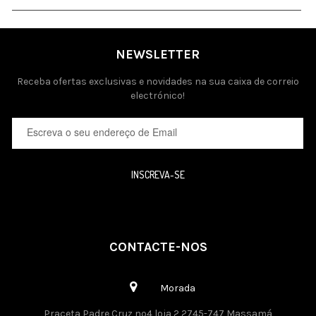
NEWSLETTER
Receba ofertas exclusivas e novidades na sua caixa de correio
electrónico!
INSCREVA-SE
CONTACTE-NOS
Morada
Praceta Padre Cruz nº4 loja 2 2745-747 Massamá