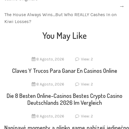
The House Always Wins…But Who REALLY Cashes In on
Kiwi Losses?
You May Like
8 Agosto, 2026
View: 2
Claves Y Trucos Para Ganar En Casinos Online
8 Agosto, 2026
View: 2
Die 8 Besten Online-Casinos Bestes Crypto Casino
Deutschlands 2026 Im Vergleich
8 Agosto, 2026
View: 2
Napínavé_momenty_a_plinko_game_nabízejí_jedinečno