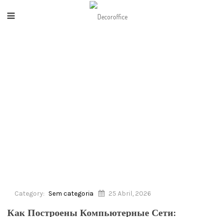
HOME
/
SEM CATEGORIA
/
КАК ПОСТРОЕНЫ КОМПЬЮТЕРНЫЕ СЕТИ:
ОСНОВНЫЕ ОСНОВЫ
Category:
Sem categoria
25 Abril, 2026
Как Построены Компьютерные Сети: