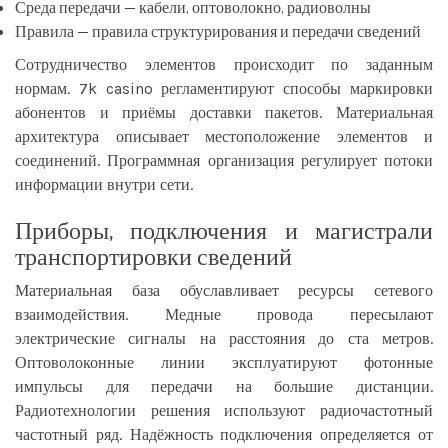
Среда передачи — кабели, оптоволокно, радиоволны
Правила — правила структурирования и передачи сведений
Сотрудничество элементов происходит по заданным
нормам. 7k casino регламентируют способы маркировки
абонентов и приёмы доставки пакетов. Материальная
архитектура описывает местоположение элементов и
соединений. Программная организация регулирует потоки
информации внутри сети.
Приборы, подключения и магистрали
транспортировки сведений
Материальная база обуславливает ресурсы сетевого
взаимодействия. Медные провода пересылают
электрические сигналы на расстояния до ста метров.
Оптоволоконные линии эксплуатируют фотонные
импульсы для передачи на большие дистанции.
Радиотехнологии решения используют радиочастотный
частотный ряд. Надёжность подключения определяется от