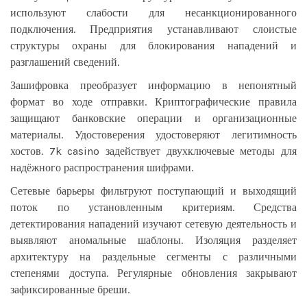
используют слабости для несанкционированного
подключения. Предприятия устанавливают слоистые
структуры охраны для блокирования нападений и
разглашений сведений.
Зашифровка преобразует информацию в непонятный
формат во ходе отправки. Криптографические правила
защищают банковские операции и организационные
материалы. Удостоверения удостоверяют легитимность
хостов. 7k casino задействует двухключевые методы для
надёжного распространения шифрами.
Сетевые барьеры фильтруют поступающий и выходящий
поток по установленным критериям. Средства
детектирования нападений изучают сетевую деятельность и
выявляют аномальные шаблоны. Изоляция разделяет
архитектуру на раздельные сегменты с различными
степенями доступа. Регулярные обновления закрывают
зафиксированные бреши.