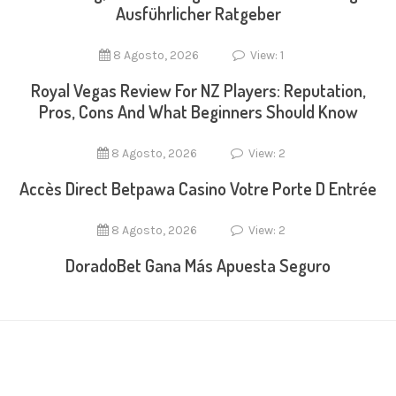
Ausführlicher Ratgeber
8 Agosto, 2026
View: 1
Royal Vegas Review For NZ Players: Reputation,
Pros, Cons And What Beginners Should Know
8 Agosto, 2026
View: 2
Accès Direct Betpawa Casino Votre Porte D Entrée
8 Agosto, 2026
View: 2
DoradoBet Gana Más Apuesta Seguro