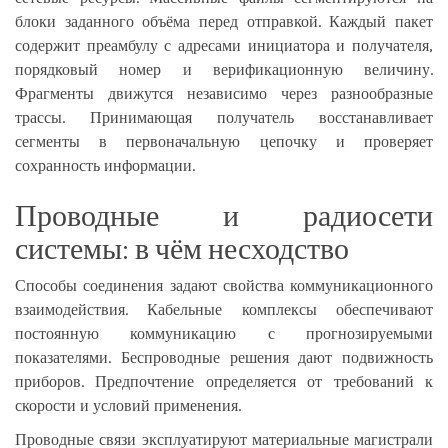
блоки заданного объёма перед отправкой. Каждый пакет
содержит преамбулу с адресами инициатора и получателя,
порядковый номер и верификационную величину.
Фрагменты движутся независимо через разнообразные
трассы. Принимающая получатель восстанавливает
сегменты в первоначальную цепочку и проверяет
сохранность информации.
Проводные и радиосети
системы: в чём несходство
Способы соединения задают свойства коммуникационного
взаимодействия. Кабельные комплексы обеспечивают
постоянную коммуникацию с прогнозируемыми
показателями. Беспроводные решения дают подвижность
приборов. Предпочтение определяется от требований к
скорости и условий применения.
Проводные связи эксплуатируют материальные магистрали