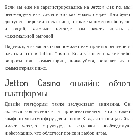
Если вы еще не зарегистрировались на Jetton Casino, мы
рекомендуем вам сделать это как можно скорее. Вам будет
доступен широкий спектр игр, а также множество бонусов
и акций, которые помогут вам начать играть с
максимальной выгодой.
Надеемся, что наша статья поможет вам принять решение и
начать играть в Jetton Casino. Если у вас есть какие-либо
вопросы или комментарии, пожалуйста, оставьте их в
комментариях ниже.
Jetton Casino онлайн: обзор
платформы
Дизайн платформы также заслуживает внимания. Он
является современным и привлекательным, что создает
комфортную атмосферу для игроков. Каждая страница сайта
имеет четкую структуру и содержит необходимую
информацию, что облегчает поиск и выбор игры.