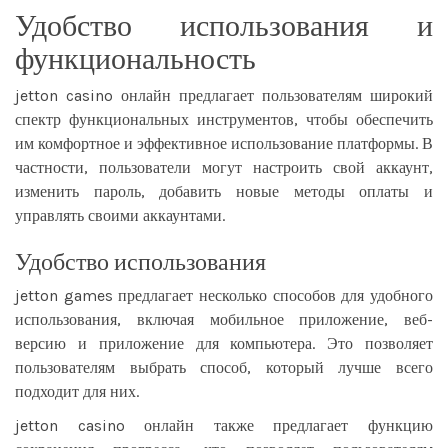
Удобство использования и
функциональность
jetton casino онлайн предлагает пользователям широкий
спектр функциональных инструментов, чтобы обеспечить
им комфортное и эффективное использование платформы. В
частности, пользователи могут настроить свой аккаунт,
изменить пароль, добавить новые методы оплаты и
управлять своими аккаунтами.
Удобство использования
jetton games предлагает несколько способов для удобного
использования, включая мобильное приложение, веб-
версию и приложение для компьютера. Это позволяет
пользователям выбрать способ, который лучше всего
подходит для них.
jetton casino онлайн также предлагает функцию