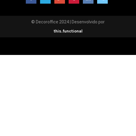
© Decoroffice 2024 | Desenvolvido por
this.functional