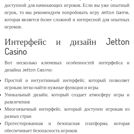
доступной для начинающих игроков. Если вы уже опытный
игрок, то мы рекомендуем попробовать игру Jetton Game,
которая является более сложной и интересной для опытных
игроков.
Интерфейс и дизайн Jetton
Casino
Вот несколько ключевых особенностей интерфейса и
дизайна Jetton Casino:
Простой и интуитивный интерфейс, который позволяет
игрокам легко найти нужные функции и игры.
Уникальный дизайн, который создает атмосферу игры и
развлечения.
Многоязычный интерфейс, который доступен игрокам из
разных стран.
Протестированная и безопасная платформа, которая
обеспечивает безопасность игроков.