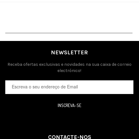
NEWSLETTER
Receba ofertas exclusivas e novidades na sua caixa de correio
electrónico!
INSCREVA-SE
CONTACTE-NOS