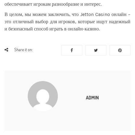
обеспечивает игрокам разнообразие и интерес.
В целом, мы можем заключить, что Jetton Casino онлайн –
это отличный выбор для игроков, которые ищут надежный
и безопасный способ играть в онлайн-казино.
Share it on:
ADMIN