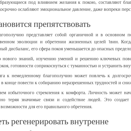
образующиеся под влиянием желания к покою, составляют бла
косрочно ослабляют эмоциональное давление, даже вопреки перс
тановится препятствовать
агополучию представляет собой органичной и в основном 
венном эволюции и обретении жизненных целей 1вин. Когда
ый дисбаланс, его сфера покоя уменьшается до опасных предело
 нового знаний, изучению умений и решению ключевых повс
окоя, готовности соприкоснуться с туманностью и устранить вн
тяга к немедленному благополучию может повлечь к долгосро
о в конце повести к собиранию неразрешенных трудностей и сни
вием избыточного стремления к комфорта. Личность может нач
но теряя значимые связи и содействие людей. Это создает 
 возможности для его правильного обретения.
ть регенерировать внутренне