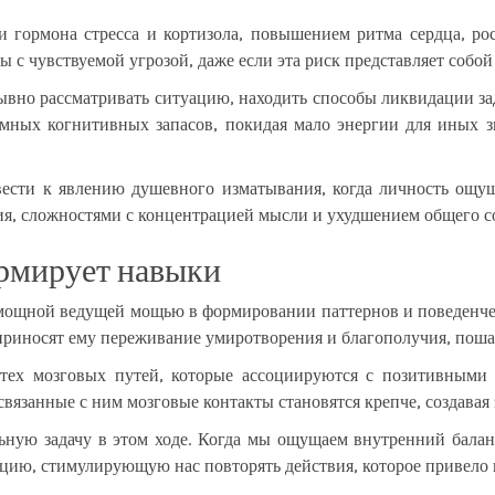
ии гормона стресса и кортизола, повышением ритма сердца, р
 с чувствуемой угрозой, даже если эта риск представляет собо
вно рассматривать ситуацию, находить способы ликвидации за
ных когнитивных запасов, покидая мало энергии для иных зн
сти к явлению душевного изматывания, когда личность ощущ
ия, сложностями с концентрацией мысли и ухудшением общего с
ормирует навыки
 мощной ведущей мощью в формировании паттернов и поведенчес
 приносят ему переживание умиротворения и благополучия, пош
тех мозговых путей, которые ассоциируются с позитивными
связанные с ним мозговые контакты становятся крепче, создавая
ьную задачу в этом ходе. Когда мы ощущаем внутренний баланс
кцию, стимулирующую нас повторять действия, которое привел