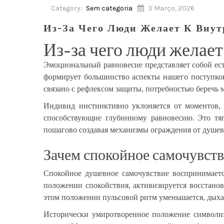
Category:
Sem categoria
3 Março, 2026
Из-За Чего Люди Желает К Вну
Из-за чего люди желае
Эмоциональный равновесие представляет собой ест
формирует большинство аспекты нашего поступков
связано с рефлексом защиты, потребностью беречь
Индивид инстинктивно уклоняется от моментов, 
способствующие глубинному равновесию. Это тяг
пошагово создавая механизмы ограждения от душев
Зачем спокойное самочувств
Спокойное душевное самочувствие воспринимаетс
положении спокойствия, активизируется восстанов
этом положении пульсовой ритм уменьшается, дыхан
Исторически умиротворенное положение символиз