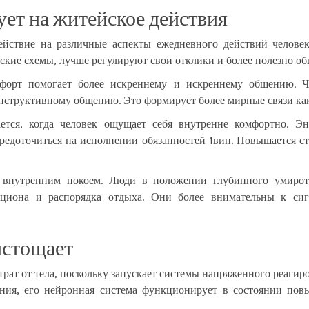
ует на житейское действия
ействие на различные аспекты ежедневного действий челов
ские схемы, лучше регулируют свои отклики и более полезно 
орт помогает более искреннему и искреннему общению. Че
нструктивному общению. Это формирует более мирные связи как 
ется, когда человек ощущает себя внутренне комфортно. Э
редоточиться на исполнении обязанностей 1вин. Повышается ст
 внутренним покоем. Люди в положении глубинного умиротв
ациона и распорядка отдыха. Они более внимательны к си
истощает
ат от тела, поскольку запускает системы напряженного реагиро
яния, его нейронная система функционирует в состоянии пов