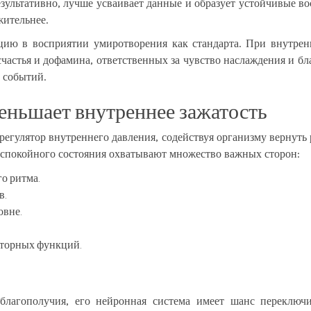
результативно, лучше усваивает данные и образует устойчивые 
жительнее.
ию в восприятии умиротворения как стандарта. При внутренн
счастья и дофамина, ответственных за чувство наслаждения и б
 событий.
еньшает внутреннее зажатость
гулятор внутреннего давления, содействуя организму вернуть 
спокойного состояния охватывают множество важных сторон:
о ритма.
в.
овне.
аторных функций.
 благополучия, его нейронная система имеет шанс переключ