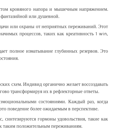
остом кровяного напора и мышечным напряжением.
й фантазийной или душевной.
дачи или охраны от неприятных переживаний. Этот
ачимых процессов, таких как креативность 1 win,
ает полное изматывание глубинных резервов. Это
остояния.
ких схем. Индивид органично желает воссоздавать
агово трансформируя их в рефлекторные ответы.
 эмоциональными состояниями. Каждый раз, когда
 это поведение более ожидаемым в перспективе.
, синтезируются гормоны удовольствия, такие как
о к таким положительным переживаниям.