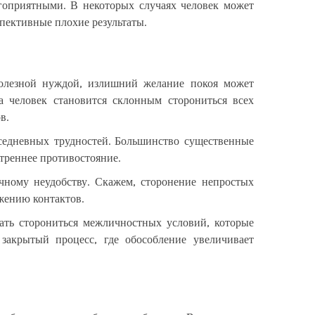
гоприятными. В некоторых случаях человек может
пективные плохие результаты.
полезной нуждой, излишний желание покоя может
 человек становится склонным сторониться всех
в.
едневных трудностей. Большинство существенные
утреннее противостояние.
чному неудобству. Скажем, сторонение непростых
жению контактов.
ать сторониться межличностных условий, которые
закрытый процесс, где обособление увеличивает