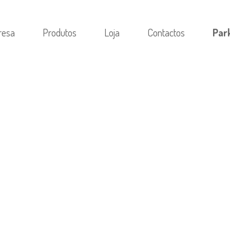
resa
Produtos
Loja
Contactos
Par
ORIA
/
ИЗ-ЗА ЧЕГО ЛЮДИ ЖЕЛАЕТ К ВНУТР