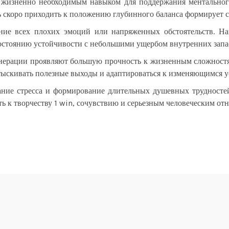
 жизненно необходимым навыком для поддержания ментального
 скоро приходить к положению глубинного баланса формирует с
ание всех плохих эмоций или напряженных обстоятельств. Нап
состоянию устойчивости с небольшими ущербом внутренних запа
нерации проявляют большую прочность к жизненным сложностям
отыскивать полезные выходы и адаптироваться к изменяющимся у
ание стресса и формирование длительных душевных трудносте
ть к творчеству 1 win, сочувствию и серьезным человеческим от