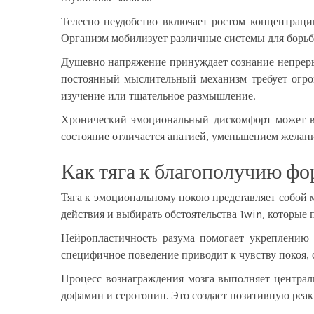
Телесно неудобство включает ростом концентрац
Организм мобилизует различные системы для борьбы
Душевно напряжение принуждает сознание непреры
постоянный мыслительный механизм требует огром
изучение или тщательное размышление.
Хронический эмоциональный дискомфорт может ве
состояние отличается апатией, уменьшением желан
Как тяга к благополучию ф
Тяга к эмоциональному покою представляет собой
действия и выбирать обстоятельства 1win, которые
Нейропластичность разума помогает укреплению 
специфичное поведение приводит к чувству покоя, 
Процесс вознаграждения мозга выполняет централ
дофамин и серотонин. Это создает позитивную реа