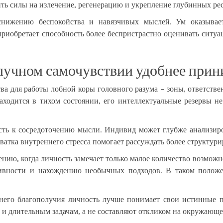
ить силы на излечение, регенерацию и укрепление глубинных рес
снижению беспокойства и навязчивых мыслей. Ум оказывает
риобретает способность более беспристрастно оценивать ситуац
олучном самочувствии удобнее при
ва для работы лобной коры головного разума – зоны, ответств
аходится в тихом состоянии, его интеллектуальные резервы н
ть к сосредоточению мысли. Индивид может глубже анализиро
хватка внутреннего стресса помогает рассуждать более структур
ению, когда личность замечает только малое количество возмо
ивности и нахождению необычных подходов. В таком положен
него благополучия личность лучше понимает свои истинные по
 и длительным задачам, а не составляют откликом на окружающе