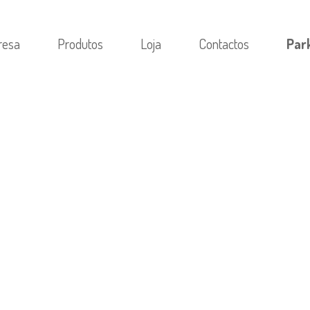
resa
Produtos
Loja
Contactos
Par
IMPORTANZA DEL RECUPERO POST CICLO DI STEROIDI (P