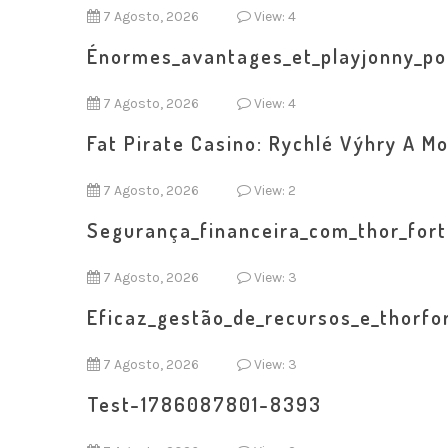
7 Agosto, 2026
View: 4
Énormes_avantages_et_playjonny_pou
7 Agosto, 2026
View: 4
Fat Pirate Casino: Rychlé Výhry A Mo
7 Agosto, 2026
View: 2
Segurança_financeira_com_thor_fort
7 Agosto, 2026
View: 3
Eficaz_gestão_de_recursos_e_thorfo
7 Agosto, 2026
View: 3
Test-1786087801-8393