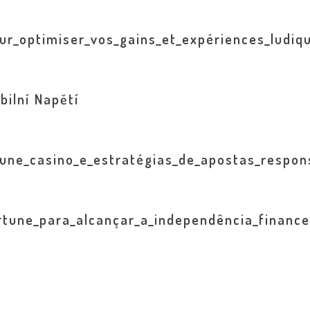
r_optimiser_vos_gains_et_expériences_ludiq
bilní Napětí
une_casino_e_estratégias_de_apostas_respon
rtune_para_alcançar_a_independência_finance