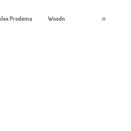
klex Prodema
Woodn
CT) PER ATLETI E BODYBUILDER