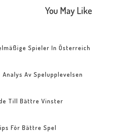
You May Like
lmäßige Spieler In Österreich
e Analys Av Spelupplevelsen
e Till Bättre Vinster
ips För Bättre Spel