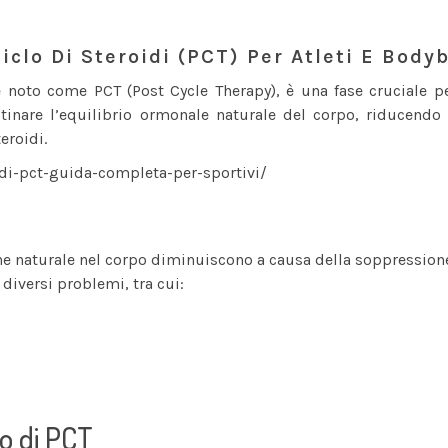
clo Di Steroidi (PCT) Per Atleti E Body
 noto come PCT (Post Cycle Therapy), è una fase cruciale per
stinare l’equilibrio ormonale naturale del corpo, riducendo 
eroidi.
idi-pct-guida-completa-per-sportivi/
erone naturale nel corpo diminuiscono a causa della soppressio
diversi problemi, tra cui:
o di PCT