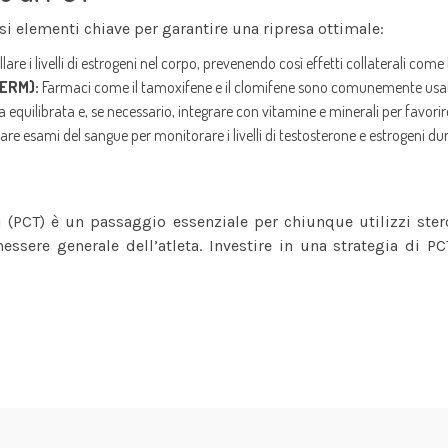
si elementi chiave per garantire una ripresa ottimale:
re i livelli di estrogeni nel corpo, prevenendo così effetti collaterali come
SERM):
Farmaci come il tamoxifene e il clomifene sono comunemente usati 
equilibrata e, se necessario, integrare con vitamine e minerali per favorir
are esami del sangue per monitorare i livelli di testosterone e estrogeni dur
i (PCT) è un passaggio essenziale per chiunque utilizzi ster
re generale dell’atleta. Investire in una strategia di PCT 