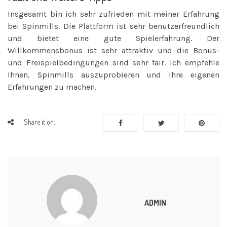
Insgesamt bin ich sehr zufrieden mit meiner Erfahrung
bei Spinmills. Die Plattform ist sehr benutzerfreundlich
und bietet eine gute Spielerfahrung. Der
Willkommensbonus ist sehr attraktiv und die Bonus-
und Freispielbedingungen sind sehr fair. Ich empfehle
Ihnen, Spinmills auszuprobieren und Ihre eigenen
Erfahrungen zu machen.
Share it on:
ADMIN