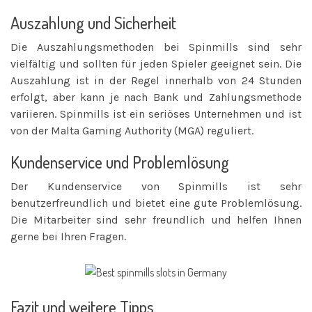
Auszahlung und Sicherheit
Die Auszahlungsmethoden bei Spinmills sind sehr
vielfältig und sollten für jeden Spieler geeignet sein. Die
Auszahlung ist in der Regel innerhalb von 24 Stunden
erfolgt, aber kann je nach Bank und Zahlungsmethode
variieren. Spinmills ist ein seriöses Unternehmen und ist
von der Malta Gaming Authority (MGA) reguliert.
Kundenservice und Problemlösung
Der Kundenservice von Spinmills ist sehr
benutzerfreundlich und bietet eine gute Problemlösung.
Die Mitarbeiter sind sehr freundlich und helfen Ihnen
gerne bei Ihren Fragen.
Fazit und weitere Tipps