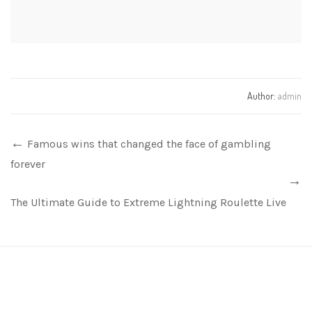
Author:
admin
Famous wins that changed the face of gambling
forever
The Ultimate Guide to Extreme Lightning Roulette Live