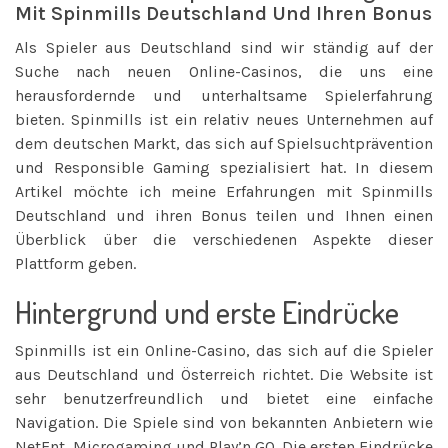
Mit Spinmills Deutschland Und Ihren Bonus
Als Spieler aus Deutschland sind wir ständig auf der
Suche nach neuen Online-Casinos, die uns eine
herausfordernde und unterhaltsame Spielerfahrung
bieten. Spinmills ist ein relativ neues Unternehmen auf
dem deutschen Markt, das sich auf Spielsuchtprävention
und Responsible Gaming spezialisiert hat. In diesem
Artikel möchte ich meine Erfahrungen mit Spinmills
Deutschland und ihren Bonus teilen und Ihnen einen
Überblick über die verschiedenen Aspekte dieser
Plattform geben.
Hintergrund und erste Eindrücke
Spinmills ist ein Online-Casino, das sich auf die Spieler
aus Deutschland und Österreich richtet. Die Website ist
sehr benutzerfreundlich und bietet eine einfache
Navigation. Die Spiele sind von bekannten Anbietern wie
NetEnt, Microgaming und Play’n GO. Die ersten Eindrücke