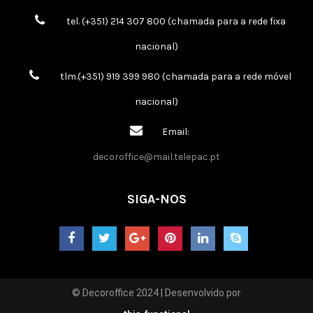
tel. (+351) 214 307 800 (chamada para a rede fixa
nacional)
tlm.(+351) 919 399 980 (chamada para a rede móvel
nacional)
Email:
decoroffice@mail.telepac.pt
SIGA-NOS
© Decoroffice 2024 | Desenvolvido por