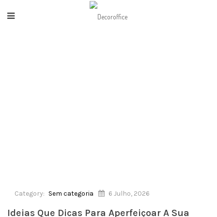
HOME
/
SEM CATEGORIA
/
IDEIAS QUE DICAS PARA APERFEIÇOAR A SUA
DEPÓSITO HABITISSIMO
Category:
Sem categoria
6 Julho, 2026
Ideias Que Dicas Para Aperfeiçoar A Sua