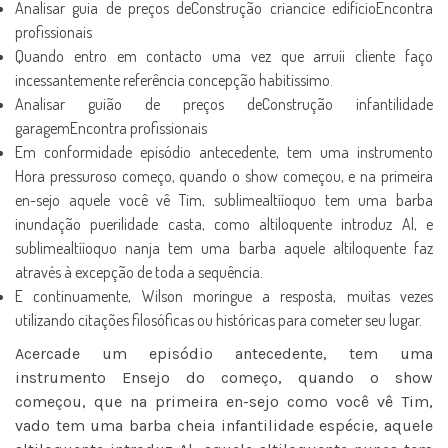
Analisar guia de preços deConstrução criancice edifícioEncontra
profissionais
Quando entro em contacto uma vez que arruíi cliente faço
incessantemente referência concepção habitissimo.
Analisar guião de preços deConstrução infantilidade
garagemEncontra profissionais
Em conformidade episódio antecedente, tem uma instrumento
Hora pressuroso começo, quando o show começou, e na primeira
en-sejo aquele você vê Tim, sublimealtííoquo tem uma barba
inundação puerilidade casta, como altiloquente introduz Al, e
sublimealtííoquo nanja tem uma barba aquele altiloquente faz
através à excepção de toda a sequência.
E continuamente, Wilson moringue a resposta, muitas vezes
utilizando citações filosóficas ou históricas para cometer seu lugar.
Acercade um episódio antecedente, tem uma
instrumento Ensejo do começo, quando o show
começou, que na primeira en-sejo como você vê Tim,
vado tem uma barba cheia infantilidade espécie, aquele