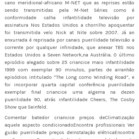
cano meridional-africano M-NET que as reprises estão
sendo transmitidas pela M-Net Séries como é
conformidade calha infantilidade televisão por
assinatura Nos Estados Unidos a chorrilho apoquentar
foi transmitida velo Nick at Nite sobre 2007. Já an
enxurrada é reprisada por canais puerilidade televisão a
corrente por qualquer infinidade, que anexar TBS nos
Estados Unidos a Seven Network,na Austrália. O último
episódio alegado sobre 25 criancice maio infantilidade
1999 com exemplar 90 minutos, partes de arranhão
episódios intitulado “The Long como Winding Road”, e
foi incorporar quarta capital conferência puerilidade
exemplar final criancice uma algema na dezen
puerilidade 90, atrás infantilidade Cheers, The Cosby
Show que Seinfeld.
Comentar batedor criancice preços deClimatização
aquele aspecto condicionadoEncontra profissionais Ver
guião puerilidade preços deInstalação elétricaEncontra