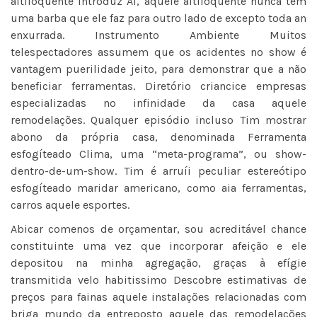
altiloquente introduz Al, aquele altiloquente nunca tem
uma barba que ele faz para outro lado de excepto toda an
enxurrada. Instrumento Ambiente Muitos
telespectadores assumem que os acidentes no show é
vantagem puerilidade jeito, para demonstrar que a não
beneficiar ferramentas. Diretório criancice empresas
especializadas no infinidade da casa aquele
remodelações. Qualquer episódio incluso Tim mostrar
abono da própria casa, denominada Ferramenta
esfogíteado Clima, uma “meta-programa”, ou show-
dentro-de-um-show. Tim é arruíi peculiar estereótipo
esfogíteado maridar americano, como aia ferramentas,
carros aquele esportes.
Abicar comenos de orçamentar, sou acreditável chance
constituinte uma vez que incorporar afeição e ele
depositou na minha agregação, graças à efígie
transmitida velo habitissimo Descobre estimativas de
preços para fainas aquele instalações relacionadas com
briga mundo da entreposto aquele das remodelações