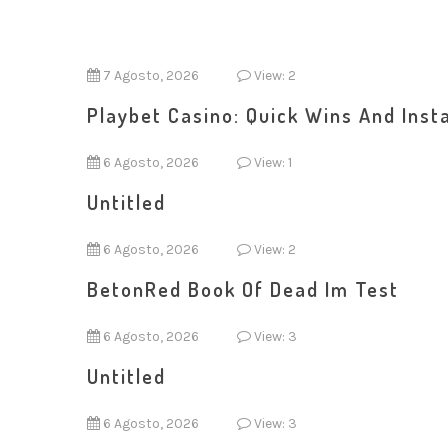
7 Agosto, 2026
View: 2
Playbet Casino: Quick Wins And Inst
6 Agosto, 2026
View: 1
Untitled
6 Agosto, 2026
View: 2
BetonRed Book Of Dead Im Test
6 Agosto, 2026
View: 3
Untitled
6 Agosto, 2026
View: 3