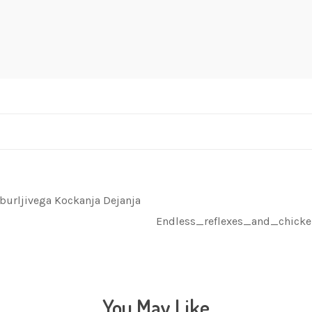
zburljivega Kockanja Dejanja
Endless_reflexes_and_chick
You May Like