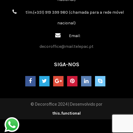
tlm.(+351) 919 399 980 (chamada para a rede móvel
nacional)
Email:
decoroffice@mail.telepac.pt
SIGA-NOS
© Decoroffice 2024 | Desenvolvido por
this.functional