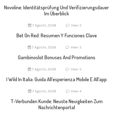
Novoline: Identitätsprüfung Und Verifizierungsdauer
Im Überblick
7 Agosto, 2026
View: 2
Bet On Red: Resumen Y Funciones Clave
7 Agosto, 2026
View: 3
Gambinoslot Bonuses And Promotions
7 Agosto, 2026
View: 3
I Wild In Italia: Guida All’esperienza Mobile E All’app
7 Agosto, 2026
View: 4
T-Verbunden Kunde: Neuste Neuigkeiten Zum
Nachrichtenportal