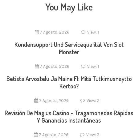
You May Like
7 Agosto, 2026
View: 1
Kundensupport Und Servicequalität Von Slot
Monster
7 Agosto, 2026
View: 1
Betista Arvostelu Ja Maine FI: Mitä Tutkimusnäyttö
Kertoo?
7 Agosto, 2026
View: 2
Revisión De Magius Casino – Tragamonedas Rápidas
Y Ganancias Instantáneas
7 Agosto, 2026
View: 3