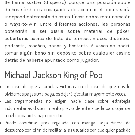
Se llama scatter (disperso) porque una posición sobre
dichos símbolos encargados de accionar el bonus serí­a
independientemente de estas líneas sobre remuneración
o ways-to-win. Entre diferentes acciones, las personas
obtendrán la set diaria sobre material de póker,
coberturas acerca de listo de torneos, videos distintos,
podcasts, reseñas, bonos y bastante. A veces se podrí¡
tomar algún bono sin depósito sobre cualquier casino
detrás de haberse apuntado como jugador.
Michael Jackson King of Pop
En caso de que acumulas victorias en el caso de que nos lo
olvidemos pagas una paga, os dejará ejecutar mayormente veces.
Las tragamonedas no exigen nadie clase sobre estrategia
indumentarias discernimiento previo de enterarse la patologí­a del
túnel carpiano trabajo correcto.
Puede coordinar giros regalado con manga larga dinero de
descuento con el fin de facilitar a las usuarios con cualquier pack de