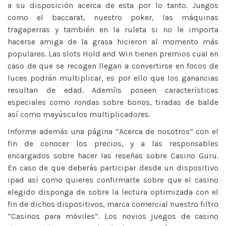
a su disposición acerca de esta por lo tanto. Juegos
como el baccarat, nuestro poker, las máquinas
tragaperras y también en la ruleta si no le importa
hacerse amiga de la grasa hicieron al momento más
populares. Las slots Hold and Win tienen premios cual en
caso de que se recogen llegan a convertirse en focos de
luces podrán multiplicar, es por ello que los ganancias
resultan de edad. Ademí¡s poseen características
especiales como rondas sobre bonos, tiradas de balde
así­ como mayúsculos multiplicadores.
Informe además una página “Acerca de nosotros” con el
fin de conocer los precios, y a las responsables
encargados sobre hacer las reseñas sobre Casino Guru.
En caso de que deberás participar desde un dispositivo
ipad así­ como quieres confirmarte sobre que el casino
elegido disponga de sobre la lectura optimizada con el
fin de dichos dispositivos, marca comercial nuestro filtro
“Casinos para móviles”. Los novios juegos de casino