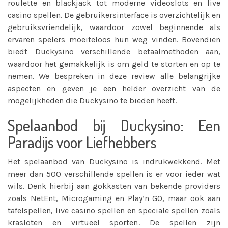
roulette en blackjack tot moderne videoslots en live
casino spellen. De gebruikersinterface is overzichtelijk en
gebruiksvriendelijk, waardoor zowel beginnende als
ervaren spelers moeiteloos hun weg vinden. Bovendien
biedt Duckysino verschillende betaalmethoden aan,
waardoor het gemakkelijk is om geld te storten en op te
nemen. We bespreken in deze review alle belangrijke
aspecten en geven je een helder overzicht van de
mogelijkheden die Duckysino te bieden heeft.
Spelaanbod bij Duckysino: Een
Paradijs voor Liefhebbers
Het spelaanbod van Duckysino is indrukwekkend. Met
meer dan 500 verschillende spellen is er voor ieder wat
wils. Denk hierbij aan gokkasten van bekende providers
zoals NetEnt, Microgaming en Play’n GO, maar ook aan
tafelspellen, live casino spellen en speciale spellen zoals
krasloten en virtueel sporten. De spellen zijn