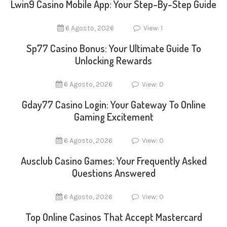
Lwin9 Casino Mobile App: Your Step-By-Step Guide
6 Agosto, 2026
View: 1
Sp77 Casino Bonus: Your Ultimate Guide To
Unlocking Rewards
6 Agosto, 2026
View: 0
Gday77 Casino Login: Your Gateway To Online
Gaming Excitement
6 Agosto, 2026
View: 0
Ausclub Casino Games: Your Frequently Asked
Questions Answered
6 Agosto, 2026
View: 0
Top Online Casinos That Accept Mastercard