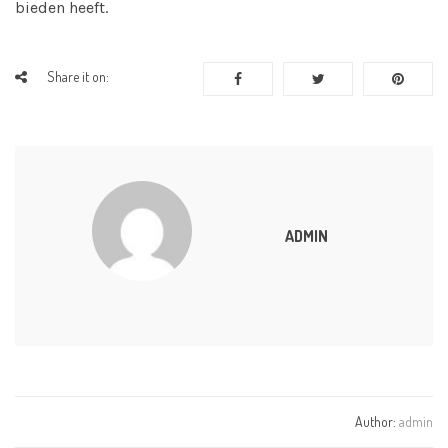
bieden heeft.
Share it on:
ADMIN
Author:
admin