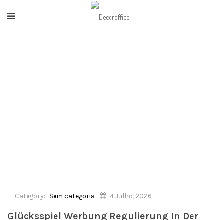
HOME
/
SEM CATEGORIA
/
GLÜCKSSPIEL WERBUNG REGULIERUNG IN DER
SCHWEIZ
Category:
Sem categoria
4 Julho, 2026
Glücksspiel Werbung Regulierung In Der