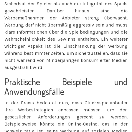
Sicherheit der Spieler als auch die Integrität des Spiels
gewährleisten. Darüber hinaus sind die
Werbemaßnahmen der Anbieter streng überwacht.
Werbung darf nicht übermäßig aggressiv sein und muss
klare Informationen über die Spielbedingungen und die
Wahrscheinlichkeit des Gewinns enthalten. Ein weiterer
wichtiger Aspekt ist die Einschränkung der Werbung
während bestimmter Zeiten, um sicherzustellen, dass sie
nicht während von Minderjährigen konsumierter Medien
ausgestrahlt wird.
Praktische Beispiele und
Anwendungsfälle
In der Praxis bedeutet dies, dass Glücksspielanbieter
ihre Werbestrategien anpassen müssen, um den
gesetzlichen Anforderungen gerecht zu werden.
Beispielsweise könnte ein Online-Casino, das in der
Schweiz tätig ist, seine Werbung auf sozialen Medien