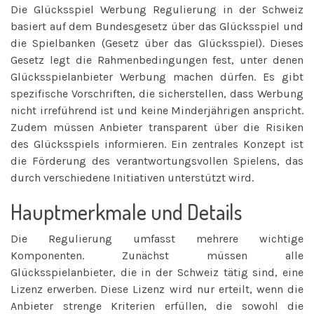
Die Glücksspiel Werbung Regulierung in der Schweiz
basiert auf dem Bundesgesetz über das Glücksspiel und
die Spielbanken (Gesetz über das Glücksspiel). Dieses
Gesetz legt die Rahmenbedingungen fest, unter denen
Glücksspielanbieter Werbung machen dürfen. Es gibt
spezifische Vorschriften, die sicherstellen, dass Werbung
nicht irreführend ist und keine Minderjährigen anspricht.
Zudem müssen Anbieter transparent über die Risiken
des Glücksspiels informieren. Ein zentrales Konzept ist
die Förderung des verantwortungsvollen Spielens, das
durch verschiedene Initiativen unterstützt wird.
Hauptmerkmale und Details
Die Regulierung umfasst mehrere wichtige
Komponenten. Zunächst müssen alle
Glücksspielanbieter, die in der Schweiz tätig sind, eine
Lizenz erwerben. Diese Lizenz wird nur erteilt, wenn die
Anbieter strenge Kriterien erfüllen, die sowohl die