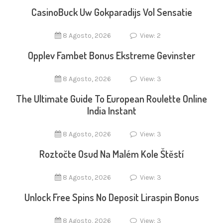
CasinoBuck Uw Gokparadijs Vol Sensatie
8 Agosto, 2026
View: 2
Opplev Fambet Bonus Ekstreme Gevinster
8 Agosto, 2026
View: 3
The Ultimate Guide To European Roulette Online
India Instant
8 Agosto, 2026
View: 3
Roztočte Osud Na Malém Kole Štěstí
8 Agosto, 2026
View: 3
Unlock Free Spins No Deposit Liraspin Bonus
8 Agosto, 2026
View: 3