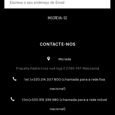
INSCREVA-SE
CONTACTE-NOS
Morada
Praceta Padre Cruz nº4 loja 2 2745-747 Massamá
tel. (+351) 214 307 800 (chamada para a rede fixa
nacional)
tlm.(+351) 919 399 980 (chamada para a rede móvel
nacional)