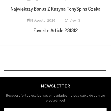
Największy Bonus Z Kasyna TonySpins Czeka
8 Agosto, 2026
View: 3
Favorite Article 231312
NEWSLETTER
Receba ofertas exclusivas e novidades na sua caixa de correio
electrónico!