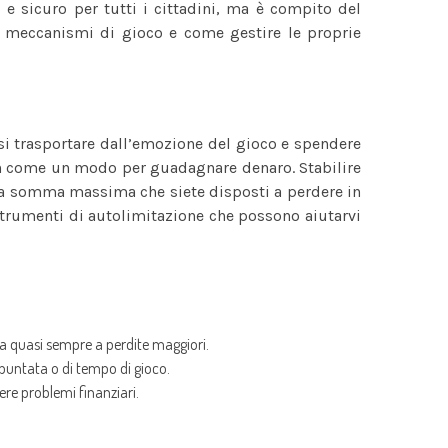
e sicuro per tutti i cittadini, ma è compito del
i meccanismi di gioco e come gestire le proprie
rsi trasportare dall’emozione del gioco e spendere
non come un modo per guadagnare denaro. Stabilire
na somma massima che siete disposti a perdere in
strumenti di autolimitazione che possono aiutarvi
a quasi sempre a perdite maggiori.
i puntata o di tempo di gioco.
vere problemi finanziari.