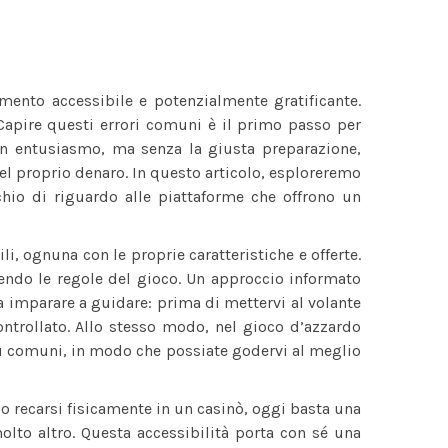
imento accessibile e potenzialmente gratificante.
 Capire questi errori comuni è il primo passo per
on entusiasmo, ma senza la giusta preparazione,
el proprio denaro. In questo articolo, esploreremo
chio di riguardo alle piattaforme che offrono un
, ognuna con le proprie caratteristiche e offerte.
endo le regole del gioco. Un approccio informato
a imparare a guidare: prima di mettervi al volante
controllato. Allo stesso modo, nel gioco d’azzardo
più comuni, in modo che possiate godervi al meglio
o recarsi fisicamente in un casinò, oggi basta una
lto altro. Questa accessibilità porta con sé una