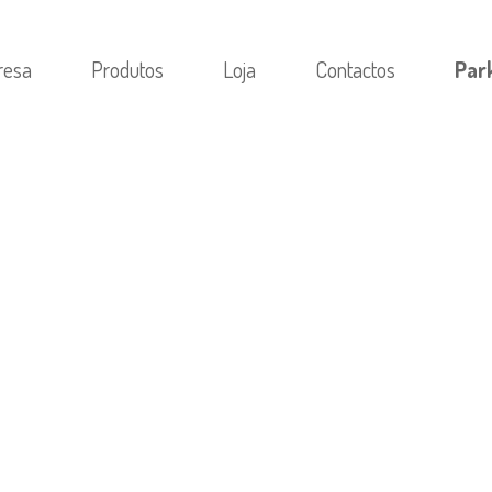
resa
Produtos
Loja
Contactos
Par
A
/
GIOCARE ONLINE IN ITALIA EVITA GLI ERRORI PIÙ 