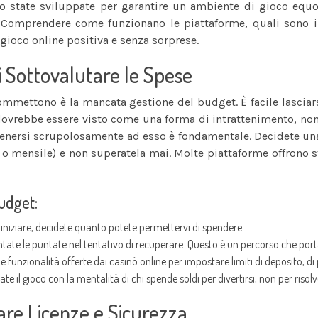
no state sviluppate per garantire un ambiente di gioco equo 
e. Comprendere come funzionano le piattaforme, quali sono 
 gioco online positiva e senza sorprese.
i Sottovalutare le Spese
commettono è la mancata gestione del budget. È facile lascia
o dovrebbe essere visto come una forma di intrattenimento, 
attenersi scrupolosamente ad esso è fondamentale. Decidete u
 o mensile) e non superatela mai. Molte piattaforme offrono 
udget:
iniziare, decidete quanto potete permettervi di spendere.
te le puntate nel tentativo di recuperare. Questo è un percorso che port
le funzionalità offerte dai casinò online per impostare limiti di deposito, d
e il gioco con la mentalità di chi spende soldi per divertirsi, non per risol
are Licenze e Sicurezza