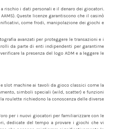
rischio i dati personali e il denaro dei giocatori.
 AAMS). Queste licenze garantiscono che il casinò
gnificativi, come frodi, manipolazione dei giochi e
tografia avanzati per proteggere le transazioni e i
trolli da parte di enti indipendenti per garantirne
erificare la presenza del logo ADM e a leggere le
 slot machine ai tavoli da gioco classici come la
mento, simboli speciali (wild, scatter) e funzioni
la roulette richiedono la conoscenza delle diverse
oro per i nuovi giocatori per familiarizzare con le
eri, dedicate del tempo a provare i giochi che vi