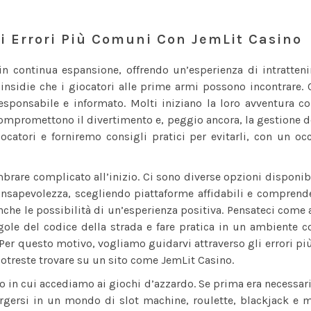
Gli Errori Più Comuni Con JemLit Casino
in continua espansione, offrendo un’esperienza di intratten
insidie che i giocatori alle prime armi possono incontrare.
esponsabile e informato. Molti iniziano la loro avventura c
ompromettono il divertimento e, peggio ancora, la gestione d
catori e forniremo consigli pratici per evitarli, con un oc
are complicato all’inizio. Ci sono diverse opzioni disponibili
nsapevolezza, scegliendo piattaforme affidabili e comprend
he le possibilità di un’esperienza positiva. Pensateci come 
egole del codice della strada e fare pratica in un ambiente 
a. Per questo motivo, vogliamo guidarvi attraverso gli errori 
potreste trovare su un sito come
JemLit Casino
.
 in cui accediamo ai giochi d’azzardo. Se prima era necessari
gersi in un mondo di slot machine, roulette, blackjack e mo