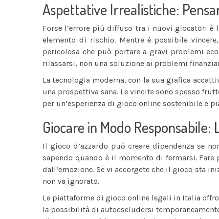
Aspettative Irrealistiche: Pens
Forse l’errore più diffuso tra i nuovi giocatori
elemento di rischio. Mentre è possibile vincere,
pericolosa che può portare a gravi problemi ec
rilassarsi, non una soluzione ai problemi finanziar
La tecnologia moderna, con la sua grafica accatt
una prospettiva sana. Le vincite sono spesso frutto
per un’esperienza di gioco online sostenibile e pi
Giocare in Modo Responsabile: L
Il gioco d’azzardo può creare dipendenza se non
sapendo quando è il momento di fermarsi. Fare pa
dall’emozione. Se vi accorgete che il gioco sta iniz
non va ignorato.
Le piattaforme di gioco online legali in Italia off
la possibilità di autoescludersi temporaneamente