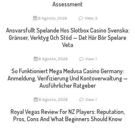
Assessment
8 Agosto, 2026
View: 3
Ansvarsfullt Spelande Hos Slotbox Casino Svenska:
Gränser, Verktyg Och Stöd — Det Här Bör Spelare
Veta
8 Agosto, 2026
View: 1
So Funktioniert Mega Medusa Casino Germany:
Anmeldung, Verifizierung Und Kontoverwaltung —
Ausführlicher Ratgeber
8 Agosto, 2026
View: 1
Royal Vegas Review For NZ Players: Reputation,
Pros, Cons And What Beginners Should Know