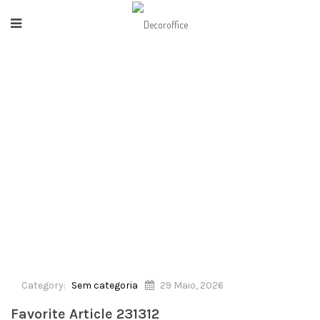
HOME
/
SEM CATEGORIA
/
FAVORITE ARTICLE 231312
Category:
Sem categoria
29 Maio, 2026
Favorite Article 231312