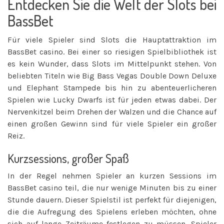
Entdecken Sie die Welt der Slots bei
BassBet
Für viele Spieler sind Slots die Hauptattraktion im
BassBet casino. Bei einer so riesigen Spielbibliothek ist
es kein Wunder, dass Slots im Mittelpunkt stehen. Von
beliebten Titeln wie Big Bass Vegas Double Down Deluxe
und Elephant Stampede bis hin zu abenteuerlicheren
Spielen wie Lucky Dwarfs ist für jeden etwas dabei. Der
Nervenkitzel beim Drehen der Walzen und die Chance auf
einen großen Gewinn sind für viele Spieler ein großer
Reiz.
Kurzsessions, großer Spaß
In der Regel nehmen Spieler an kurzen Sessions im
BassBet casino teil, die nur wenige Minuten bis zu einer
Stunde dauern. Dieser Spielstil ist perfekt für diejenigen,
die die Aufregung des Spielens erleben möchten, ohne
sich auf lange Zeiträume festlegen zu müssen. Spieler