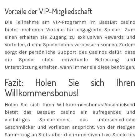
Vorteile der VIP-Mitgliedschaft
Die Teilnahme am VIP-Programm im BassBet casino
bietet mehreren Vorteile für engagierte Spieler. Zum
einen erhalten sie Zugang zu exklusiven Rewards und
Vorteilen, die ihr Spielerlebnis verbessern können. Zudem
sorgt der persönliche Support des Casinos dafür, dass
die Spieler stets individuelle Betreuung und
Unterstützung erhalten, wann immer sie diese benötigen.
Fazit: Holen Sie sich Ihren
Willkommensbonus!
Holen Sie sich Ihren Willkommensbonus!Abschließend
bietet das BassBet casino ein aufregendes und
vielfältiges Spielerlebnis, das unterschiedliche
Geschmäcker und Vorlieben anspricht. Von der riesigen
Sammlung an Slots über die immersiven Live-Spiele bis