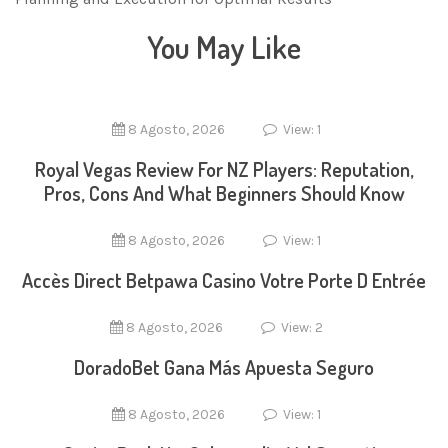
You May Like
8 Agosto, 2026
View: 1
Royal Vegas Review For NZ Players: Reputation,
Pros, Cons And What Beginners Should Know
8 Agosto, 2026
View: 1
Accès Direct Betpawa Casino Votre Porte D Entrée
8 Agosto, 2026
View: 2
DoradoBet Gana Más Apuesta Seguro
8 Agosto, 2026
View: 1