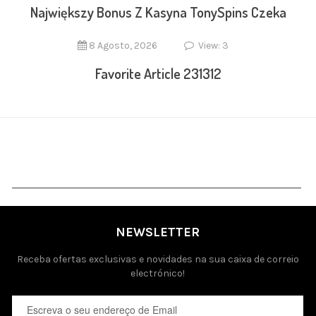
Największy Bonus Z Kasyna TonySpins Czeka
8 Agosto, 2026
View: 3
Favorite Article 231312
NEWSLETTER
Receba ofertas exclusivas e novidades na sua caixa de correio
electrónico!