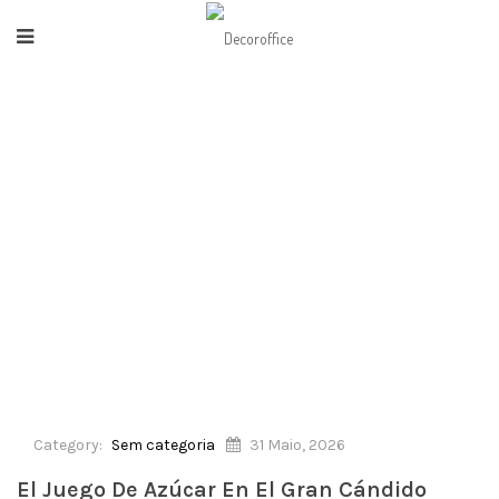
HOME
/
SEM CATEGORIA
/
EL JUEGO DE AZÚCAR EN EL GRAN CÁNDIDO CASINÒ
Category:
Sem categoria
31 Maio, 2026
El Juego De Azúcar En El Gran Cándido