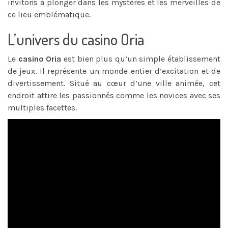
invitons à plonger dans les mystères et les merveilles de
ce lieu emblématique.
L’univers du casino Oria
Le
casino Oria
est bien plus qu’un simple établissement
de jeux. Il représente un monde entier d’excitation et de
divertissement. Situé au cœur d’une ville animée, cet
endroit attire les passionnés comme les novices avec ses
multiples facettes.