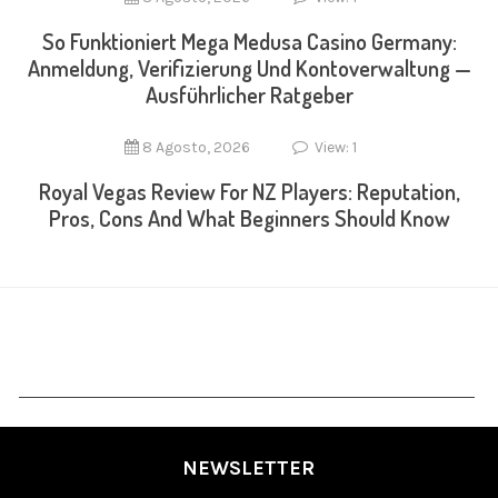
So Funktioniert Mega Medusa Casino Germany:
Anmeldung, Verifizierung Und Kontoverwaltung —
Ausführlicher Ratgeber
8 Agosto, 2026
View: 1
Royal Vegas Review For NZ Players: Reputation,
Pros, Cons And What Beginners Should Know
NEWSLETTER