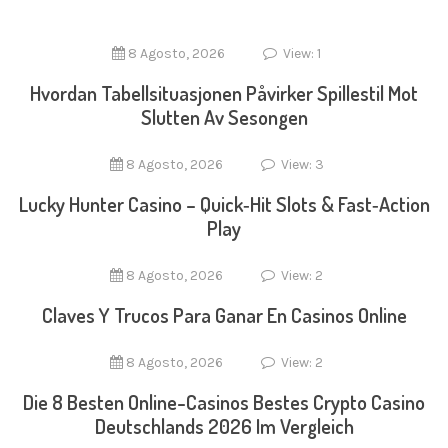
8 Agosto, 2026
View: 1
Hvordan Tabellsituasjonen Påvirker Spillestil Mot
Slutten Av Sesongen
8 Agosto, 2026
View: 3
Lucky Hunter Casino – Quick‑Hit Slots & Fast‑Action
Play
8 Agosto, 2026
View: 2
Claves Y Trucos Para Ganar En Casinos Online
8 Agosto, 2026
View: 2
Die 8 Besten Online-Casinos Bestes Crypto Casino
Deutschlands 2026 Im Vergleich