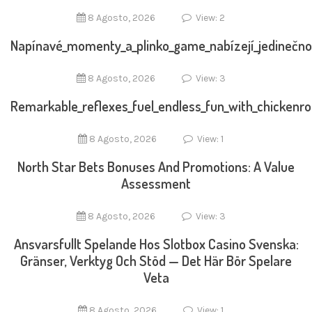
8 Agosto, 2026
View: 2
Napínavé_momenty_a_plinko_game_nabízejí_jedinečno
8 Agosto, 2026
View: 3
Remarkable_reflexes_fuel_endless_fun_with_chickenr
8 Agosto, 2026
View: 1
North Star Bets Bonuses And Promotions: A Value
Assessment
8 Agosto, 2026
View: 3
Ansvarsfullt Spelande Hos Slotbox Casino Svenska:
Gränser, Verktyg Och Stöd — Det Här Bör Spelare
Veta
8 Agosto, 2026
View: 1