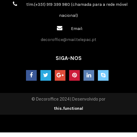
tlm.(+351) 919 399 980 (chamada para a rede móvel
nacional)
Email:
decoroffice@mail.telepac.pt
SIGA-NOS
© Decoroffice 2024 | Desenvolvido por
this.functional