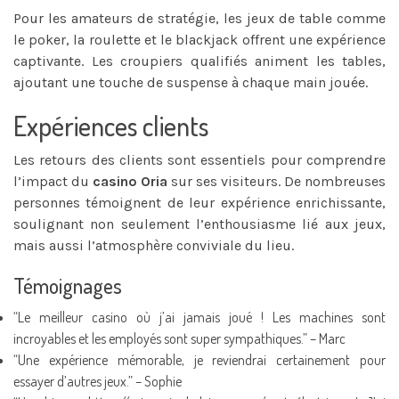
Pour les amateurs de stratégie, les jeux de table comme
le poker, la roulette et le blackjack offrent une expérience
captivante. Les croupiers qualifiés animent les tables,
ajoutant une touche de suspense à chaque main jouée.
Expériences clients
Les retours des clients sont essentiels pour comprendre
l’impact du
casino Oria
sur ses visiteurs. De nombreuses
personnes témoignent de leur expérience enrichissante,
soulignant non seulement l’enthousiasme lié aux jeux,
mais aussi l’atmosphère conviviale du lieu.
Témoignages
“Le meilleur casino où j’ai jamais joué ! Les machines sont
incroyables et les employés sont super sympathiques.” – Marc
“Une expérience mémorable, je reviendrai certainement pour
essayer d’autres jeux.” – Sophie