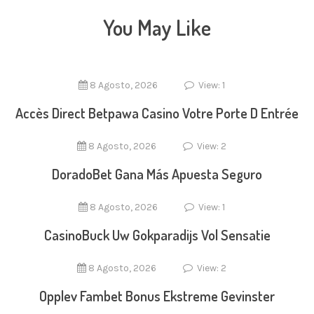
You May Like
8 Agosto, 2026
View: 1
Accès Direct Betpawa Casino Votre Porte D Entrée
8 Agosto, 2026
View: 2
DoradoBet Gana Más Apuesta Seguro
8 Agosto, 2026
View: 1
CasinoBuck Uw Gokparadijs Vol Sensatie
8 Agosto, 2026
View: 2
Opplev Fambet Bonus Ekstreme Gevinster