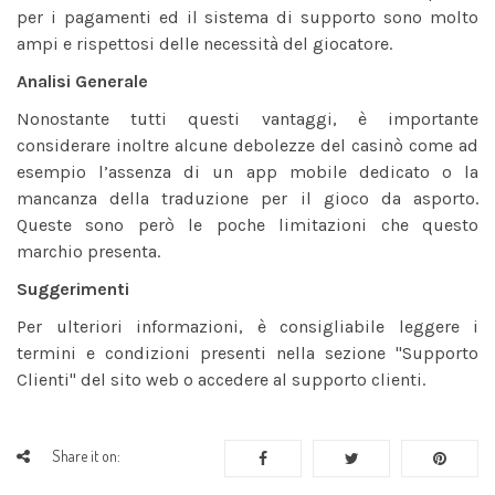
per i pagamenti ed il sistema di supporto sono molto
ampi e rispettosi delle necessità del giocatore.
Analisi Generale
Nonostante tutti questi vantaggi, è importante
considerare inoltre alcune debolezze del casinò come ad
esempio l’assenza di un app mobile dedicato o la
mancanza della traduzione per il gioco da asporto.
Queste sono però le poche limitazioni che questo
marchio presenta.
Suggerimenti
Per ulteriori informazioni, è consigliabile leggere i
termini e condizioni presenti nella sezione "Supporto
Clienti" del sito web o accedere al supporto clienti.
Share it on: