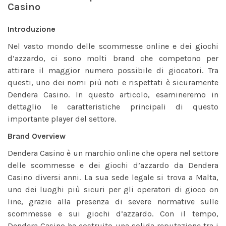
Casino
Introduzione
Nel vasto mondo delle scommesse online e dei giochi
d’azzardo, ci sono molti brand che competono per
attirare il maggior numero possibile di giocatori. Tra
questi, uno dei nomi più noti e rispettati è sicuramente
Dendera Casino. In questo articolo, esamineremo in
dettaglio le caratteristiche principali di questo
importante player del settore.
Brand Overview
Dendera Casino è un marchio online che opera nel settore
delle scommesse e dei giochi d’azzardo da
Dendera
Casino
diversi anni. La sua sede legale si trova a Malta,
uno dei luoghi più sicuri per gli operatori di gioco on
line, grazie alla presenza di severe normative sulle
scommesse e sui giochi d’azzardo. Con il tempo,
Dendera Casino ha costruito una solida reputazione tra i