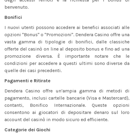
benvenuto.
Bonifici
I nuovi utenti possono accedere ai benefici associati alle
opzioni "Bonus" o "Promozioni". Dendera Casino offre una
vasta gamma di tipologie di bonifici, dalle classiche
offerte del casinò on line al deposito bonus e fino ad una
promozione diversa. È importante notare che le
condizioni per accedere a questi ultimi sono diverse da
quelle dei casi precedenti.
Pagamenti e Ritirate
Dendera Casino offre un’ampia gamma di metodi di
pagamento, inclusi cartelle bancarie (Visa e Mastercard),
contanti, Bonifico Internazionale. Queste opzioni
consentono ai giocatori di depositare denaro sul loro
account del casinò in modo sicuro ed efficiente.
Categorie dei Giochi