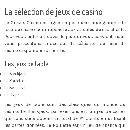
La séléction de jeux de casino
Le Cresus Casino en ligne propose une large gamme de
jeux de casino pour répondre aux attentes de ses clients.
Pour vous aider à trouver le jeu qui vous convient, nous
vous présentons ci-dessous la séléction de jeux de
casino disponible sur le site.
Les jeux de table
Le Blackjack
Le Roulette
Le Baccarat
Le Craps
Les jeux de table sont des classiques du monde du
casino. Le Blackjack, par exemple, est un jeu de cartes
qui consiste à obtenir un total de 21 points en utilisant
les cartes données. Le Roulette est un jeu de chance qui