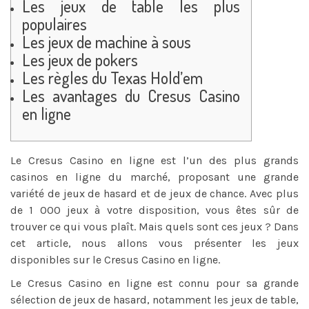
Les jeux de table les plus
populaires
Les jeux de machine à sous
Les jeux de pokers
Les règles du Texas Hold’em
Les avantages du Cresus Casino
en ligne
Le Cresus Casino en ligne est l’un des plus grands
casinos en ligne du marché, proposant une grande
variété de jeux de hasard et de jeux de chance. Avec plus
de 1 000 jeux à votre disposition, vous êtes sûr de
trouver ce qui vous plaît. Mais quels sont ces jeux ? Dans
cet article, nous allons vous présenter les jeux
disponibles sur le Cresus Casino en ligne.
Le Cresus Casino en ligne est connu pour sa grande
sélection de jeux de hasard, notamment les jeux de table,