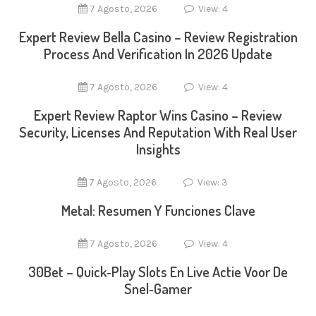
7 Agosto, 2026
View: 4
Expert Review Bella Casino – Review Registration
Process And Verification In 2026 Update
7 Agosto, 2026
View: 4
Expert Review Raptor Wins Casino – Review
Security, Licenses And Reputation With Real User
Insights
7 Agosto, 2026
View: 3
Metal: Resumen Y Funciones Clave
7 Agosto, 2026
View: 4
30Bet – Quick‑Play Slots En Live Actie Voor De
Snel‑Gamer