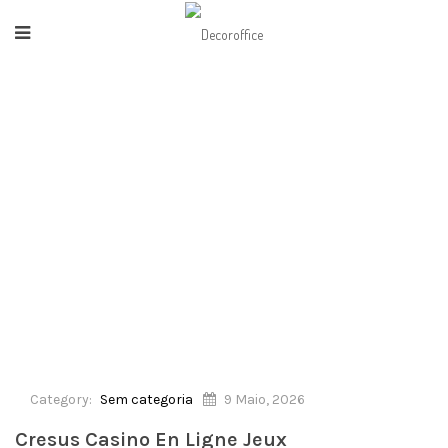
HOME
/
SEM CATEGORIA
/
CRESUS CASINO EN LIGNE JEUX DISPONIBLES.1294
Category:
Sem categoria
9 Maio, 2026
Cresus Casino En Ligne Jeux