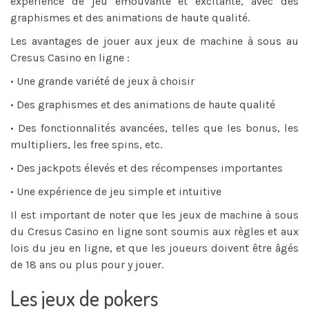
expérience de jeu émouvante et excitante, avec des
graphismes et des animations de haute qualité.
Les avantages de jouer aux jeux de machine à sous au
Cresus Casino en ligne :
• Une grande variété de jeux à choisir
• Des graphismes et des animations de haute qualité
• Des fonctionnalités avancées, telles que les bonus, les
multipliers, les free spins, etc.
• Des jackpots élevés et des récompenses importantes
• Une expérience de jeu simple et intuitive
Il est important de noter que les jeux de machine à sous
du Cresus Casino en ligne sont soumis aux règles et aux
lois du jeu en ligne, et que les joueurs doivent être âgés
de 18 ans ou plus pour y jouer.
Les jeux de pokers