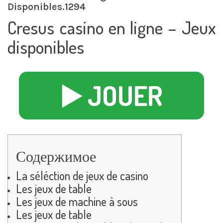
Disponibles.1294
Cresus casino en ligne – Jeux
disponibles
▶️ JOUER
Содержимое
La séléction de jeux de casino
Les jeux de table
Les jeux de machine à sous
Les jeux de table