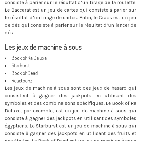
consiste à parier sur le résultat d’un tirage de la roulette.
Le Baccarat est un jeu de cartes qui consiste à parier sur
le résultat d’un tirage de cartes. Enfin, le Craps est un jeu
de dés qui consiste à parier sur le résultat d’un lancer de
dés.
Les jeux de machine à sous
Book of Ra Deluxe
Starburst
Book of Dead
Reactoonz
Les jeux de machine à sous sont des jeux de hasard qui
consistent à gagner des jackpots en utilisant des
symboles et des combinaisons spécifiques. Le Book of Ra
Deluxe, par exemple, est un jeu de machine à sous qui
consiste à gagner des jackpots en utilisant des symboles
égyptiens. Le Starburst est un jeu de machine à sous qui
consiste à gagner des jackpots en utilisant des fruits et
des étoiles. Le Book of Dead est un jeu de machine à sous