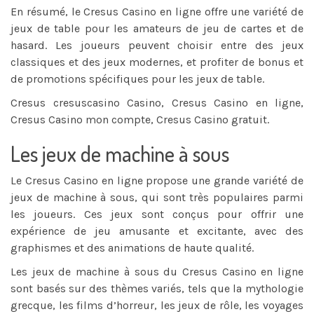
En résumé, le Cresus Casino en ligne offre une variété de
jeux de table pour les amateurs de jeu de cartes et de
hasard. Les joueurs peuvent choisir entre des jeux
classiques et des jeux modernes, et profiter de bonus et
de promotions spécifiques pour les jeux de table.
Cresus
cresuscasino
Casino, Cresus Casino en ligne,
Cresus Casino mon compte, Cresus Casino gratuit.
Les jeux de machine à sous
Le Cresus Casino en ligne propose une grande variété de
jeux de machine à sous, qui sont très populaires parmi
les joueurs. Ces jeux sont conçus pour offrir une
expérience de jeu amusante et excitante, avec des
graphismes et des animations de haute qualité.
Les jeux de machine à sous du Cresus Casino en ligne
sont basés sur des thèmes variés, tels que la mythologie
grecque, les films d’horreur, les jeux de rôle, les voyages