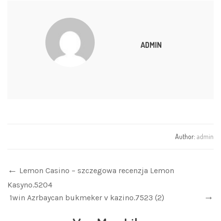
ADMIN
Author:
admin
Lemon Casino – szczegowa recenzja Lemon
Kasyno.5204
1win Azrbaycan bukmeker v kazino.7523 (2)