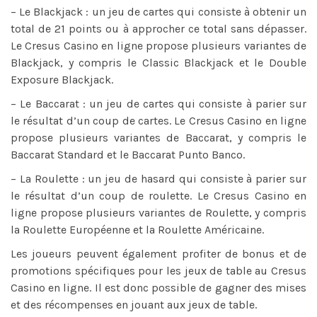
– Le Blackjack : un jeu de cartes qui consiste à obtenir un
total de 21 points ou à approcher ce total sans dépasser.
Le Cresus Casino en ligne propose plusieurs variantes de
Blackjack, y compris le Classic Blackjack et le Double
Exposure Blackjack.
– Le Baccarat : un jeu de cartes qui consiste à parier sur
le résultat d’un coup de cartes. Le Cresus Casino en ligne
propose plusieurs variantes de Baccarat, y compris le
Baccarat Standard et le Baccarat Punto Banco.
– La Roulette : un jeu de hasard qui consiste à parier sur
le résultat d’un coup de roulette. Le Cresus Casino en
ligne propose plusieurs variantes de Roulette, y compris
la Roulette Européenne et la Roulette Américaine.
Les joueurs peuvent également profiter de bonus et de
promotions spécifiques pour les jeux de table au Cresus
Casino en ligne. Il est donc possible de gagner des mises
et des récompenses en jouant aux jeux de table.