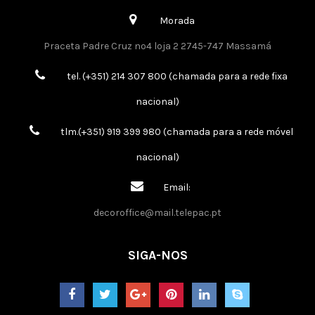
Morada
Praceta Padre Cruz nº4 loja 2 2745-747 Massamá
tel. (+351) 214 307 800 (chamada para a rede fixa
nacional)
tlm.(+351) 919 399 980 (chamada para a rede móvel
nacional)
Email:
decoroffice@mail.telepac.pt
SIGA-NOS