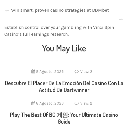
Win smart: proven casino strategies at BDMbet
Establish control over your gambling with Vinci Spin
Casino’s full earnings research.
You May Like
8 Agosto, 2026
View: 3
Descubre El Placer De La Emoción Del Casino Con La
Actitud De Dartwinner
8 Agosto, 2026
View: 2
Play The Best Of BC 게임: Your Ultimate Casino
Guide