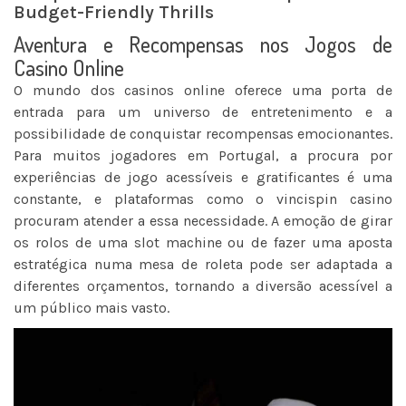
Budget-Friendly Thrills
Aventura e Recompensas nos Jogos de
Casino Online
O mundo dos casinos online oferece uma porta de
entrada para um universo de entretenimento e a
possibilidade de conquistar recompensas emocionantes.
Para muitos jogadores em Portugal, a procura por
experiências de jogo acessíveis e gratificantes é uma
constante, e plataformas como o
vincispin casino
procuram atender a essa necessidade. A emoção de girar
os rolos de uma slot machine ou de fazer uma aposta
estratégica numa mesa de roleta pode ser adaptada a
diferentes orçamentos, tornando a diversão acessível a
um público mais vasto.