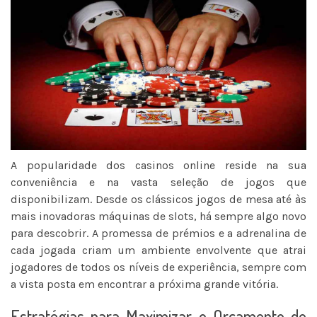
A popularidade dos casinos online reside na sua
conveniência e na vasta seleção de jogos que
disponibilizam. Desde os clássicos jogos de mesa até às
mais inovadoras máquinas de slots, há sempre algo novo
para descobrir. A promessa de prémios e a adrenalina de
cada jogada criam um ambiente envolvente que atrai
jogadores de todos os níveis de experiência, sempre com
a vista posta em encontrar a próxima grande vitória.
Estratégias para Maximizar o Orçamento de