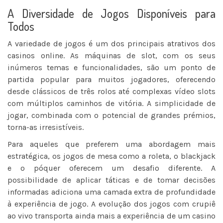
A Diversidade de Jogos Disponíveis para
Todos
A variedade de jogos é um dos principais atrativos dos
casinos online. As máquinas de slot, com os seus
inúmeros temas e funcionalidades, são um ponto de
partida popular para muitos jogadores, oferecendo
desde clássicos de três rolos até complexas vídeo slots
com múltiplos caminhos de vitória. A simplicidade de
jogar, combinada com o potencial de grandes prémios,
torna-as irresistíveis.
Para aqueles que preferem uma abordagem mais
estratégica, os jogos de mesa como a roleta, o blackjack
e o póquer oferecem um desafio diferente. A
possibilidade de aplicar táticas e de tomar decisões
informadas adiciona uma camada extra de profundidade
à experiência de jogo. A evolução dos jogos com crupiê
ao vivo transporta ainda mais a experiência de um casino