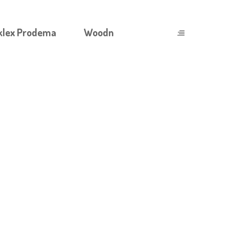
klex Prodema
Woodn
 JOGADORES EXPERIENTES