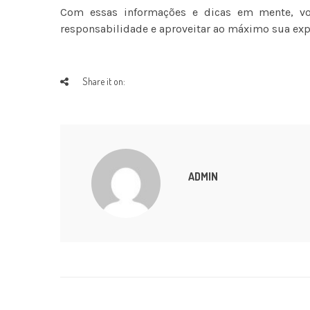
Com essas informações e dicas em mente, vo
responsabilidade e aproveitar ao máximo sua expe
Share it on:
ADMIN