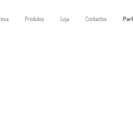
resa
Produtos
Loja
Contactos
Par
A
/
COMO GANHAR NA ROLETA: GUIA COMPLETO PARA