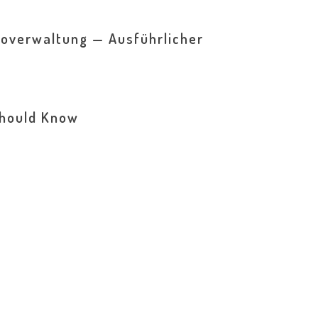
toverwaltung — Ausführlicher
Should Know