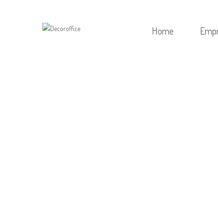
Home
Emp
HOME
/
SEM CATEGORI