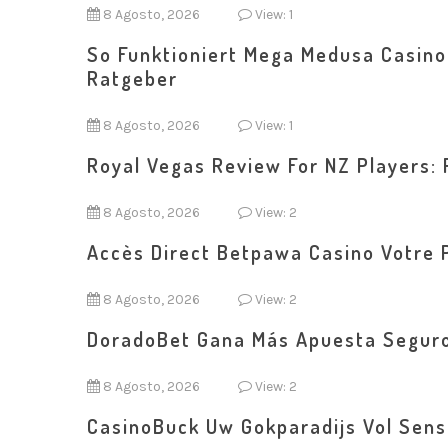
8 Agosto, 2026
View: 1
So Funktioniert Mega Medusa Casino
Ratgeber
8 Agosto, 2026
View: 1
Royal Vegas Review For NZ Players:
8 Agosto, 2026
View: 2
Accès Direct Betpawa Casino Votre 
8 Agosto, 2026
View: 2
DoradoBet Gana Más Apuesta Segur
8 Agosto, 2026
View: 2
CasinoBuck Uw Gokparadijs Vol Sens