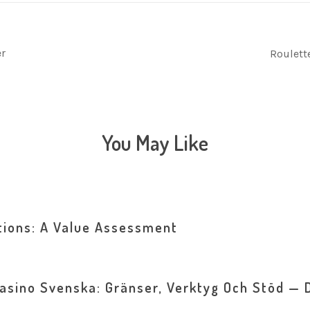
er
Roulette
You May Like
tions: A Value Assessment
asino Svenska: Gränser, Verktyg Och Stöd — 