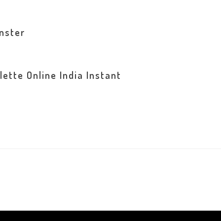
nster
ette Online India Instant