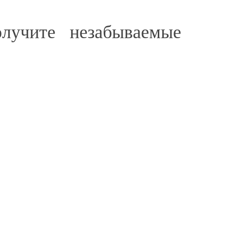
лучите незабываемые