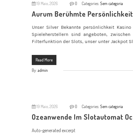
19 Maio, 2026
0
Categories:
Sem categoria
Aurum Berühmte Persönlichkeit
Unser Silver Bekannte persönlichkeit Kasino
Spieleherstellern sind angeboten, zwischen 
Filterfunktion der Slots, unser unter Jackpot S
Read More
By:
admin
19 Maio, 2026
0
Categories:
Sem categoria
Ozeanwende Im Slotautomat Oc
Auto-generated excerpt