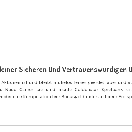
ndeiner Sicheren Und Vertrauenswürdigen 
Aktionen ist und bleibt mühelos ferner geerdet, aber und ab
. Neue Gamer sie sind inside Goldenstar Spielbank u
eder eine Komposition leer Bonusgeld unter anderem Freispi