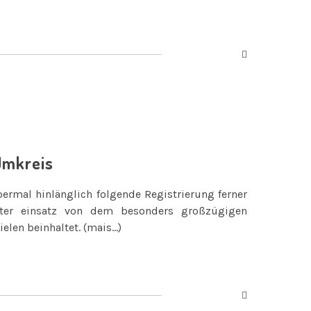
Umkreis
ermal hinlänglich folgende Registrierung ferner
nter einsatz von dem besonders großzügigen
elen beinhaltet.
(mais…)