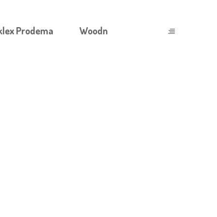
klex Prodema
Woodn