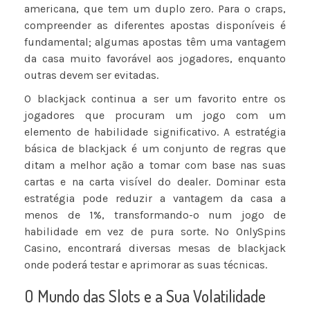
americana, que tem um duplo zero. Para o craps,
compreender as diferentes apostas disponíveis é
fundamental; algumas apostas têm uma vantagem
da casa muito favorável aos jogadores, enquanto
outras devem ser evitadas.
O blackjack continua a ser um favorito entre os
jogadores que procuram um jogo com um
elemento de habilidade significativo. A estratégia
básica de blackjack é um conjunto de regras que
ditam a melhor ação a tomar com base nas suas
cartas e na carta visível do dealer. Dominar esta
estratégia pode reduzir a vantagem da casa a
menos de 1%, transformando-o num jogo de
habilidade em vez de pura sorte. No OnlySpins
Casino, encontrará diversas mesas de blackjack
onde poderá testar e aprimorar as suas técnicas.
O Mundo das Slots e a Sua Volatilidade