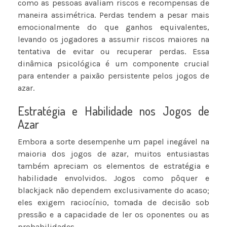
como as pessoas avaliam riscos e recompensas de
maneira assimétrica. Perdas tendem a pesar mais
emocionalmente do que ganhos equivalentes,
levando os jogadores a assumir riscos maiores na
tentativa de evitar ou recuperar perdas. Essa
dinâmica psicológica é um componente crucial
para entender a paixão persistente pelos jogos de
azar.
Estratégia e Habilidade nos Jogos de
Azar
Embora a sorte desempenhe um papel inegável na
maioria dos jogos de azar, muitos entusiastas
também apreciam os elementos de estratégia e
habilidade envolvidos. Jogos como pôquer e
blackjack não dependem exclusivamente do acaso;
eles exigem raciocínio, tomada de decisão sob
pressão e a capacidade de ler os oponentes ou as
probabilidades.