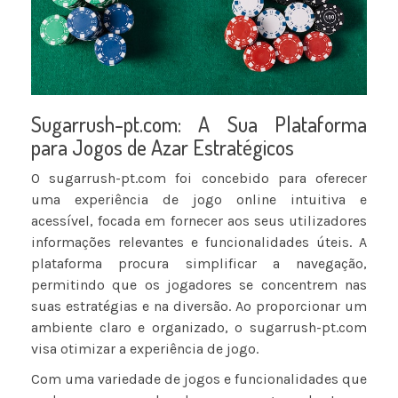
Sugarrush-pt.com: A Sua Plataforma
para Jogos de Azar Estratégicos
O sugarrush-pt.com foi concebido para oferecer
uma experiência de jogo online intuitiva e
acessível, focada em fornecer aos seus utilizadores
informações relevantes e funcionalidades úteis. A
plataforma procura simplificar a navegação,
permitindo que os jogadores se concentrem nas
suas estratégias e na diversão. Ao proporcionar um
ambiente claro e organizado, o sugarrush-pt.com
visa otimizar a experiência de jogo.
Com uma variedade de jogos e funcionalidades que