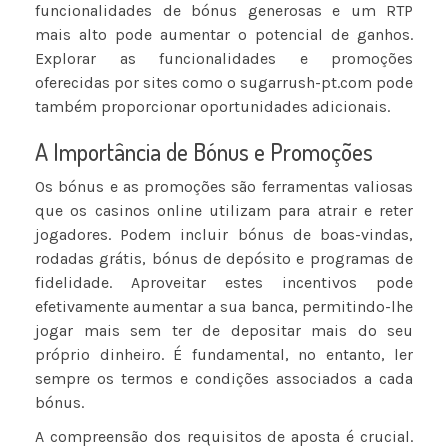
funcionalidades de bónus generosas e um RTP
mais alto pode aumentar o potencial de ganhos.
Explorar as funcionalidades e promoções
oferecidas por sites como o sugarrush-pt.com pode
também proporcionar oportunidades adicionais.
A Importância de Bónus e Promoções
Os bónus e as promoções são ferramentas valiosas
que os casinos online utilizam para atrair e reter
jogadores. Podem incluir bónus de boas-vindas,
rodadas grátis, bónus de depósito e programas de
fidelidade. Aproveitar estes incentivos pode
efetivamente aumentar a sua banca, permitindo-lhe
jogar mais sem ter de depositar mais do seu
próprio dinheiro. É fundamental, no entanto, ler
sempre os termos e condições associados a cada
bónus.
A compreensão dos requisitos de aposta é crucial.