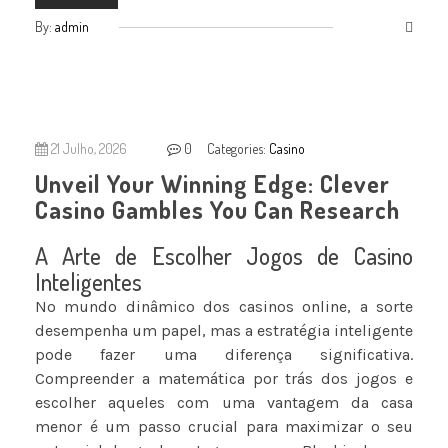
By:
admin
21 Julho, 2026
0
Categories:
Casino
Unveil Your Winning Edge: Clever
Casino Gambles You Can Research
A Arte de Escolher Jogos de Casino
Inteligentes
No mundo dinâmico dos casinos online, a sorte
desempenha um papel, mas a estratégia inteligente
pode fazer uma diferença significativa.
Compreender a matemática por trás dos jogos e
escolher aqueles com uma vantagem da casa
menor é um passo crucial para maximizar o seu