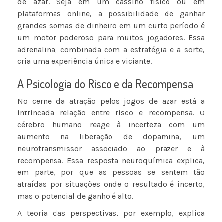
de azar. Seja em um cassino físico ou em
plataformas online, a possibilidade de ganhar
grandes somas de dinheiro em um curto período é
um motor poderoso para muitos jogadores. Essa
adrenalina, combinada com a estratégia e a sorte,
cria uma experiência única e viciante.
A Psicologia do Risco e da Recompensa
No cerne da atração pelos jogos de azar está a
intrincada relação entre risco e recompensa. O
cérebro humano reage à incerteza com um
aumento na liberação de dopamina, um
neurotransmissor associado ao prazer e à
recompensa. Essa resposta neuroquímica explica,
em parte, por que as pessoas se sentem tão
atraídas por situações onde o resultado é incerto,
mas o potencial de ganho é alto.
A teoria das perspectivas, por exemplo, explica