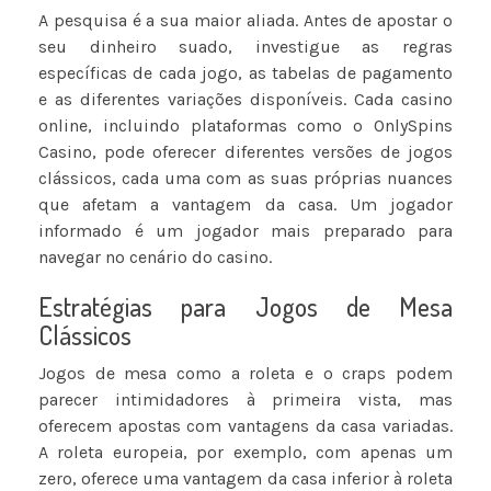
A pesquisa é a sua maior aliada. Antes de apostar o
seu dinheiro suado, investigue as regras
específicas de cada jogo, as tabelas de pagamento
e as diferentes variações disponíveis. Cada casino
online, incluindo plataformas como o OnlySpins
Casino, pode oferecer diferentes versões de jogos
clássicos, cada uma com as suas próprias nuances
que afetam a vantagem da casa. Um jogador
informado é um jogador mais preparado para
navegar no cenário do casino.
Estratégias para Jogos de Mesa
Clássicos
Jogos de mesa como a roleta e o craps podem
parecer intimidadores à primeira vista, mas
oferecem apostas com vantagens da casa variadas.
A roleta europeia, por exemplo, com apenas um
zero, oferece uma vantagem da casa inferior à roleta