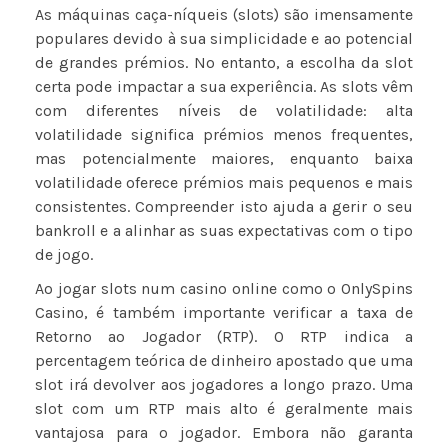
As máquinas caça-níqueis (slots) são imensamente
populares devido à sua simplicidade e ao potencial
de grandes prémios. No entanto, a escolha da slot
certa pode impactar a sua experiência. As slots vêm
com diferentes níveis de volatilidade: alta
volatilidade significa prémios menos frequentes,
mas potencialmente maiores, enquanto baixa
volatilidade oferece prémios mais pequenos e mais
consistentes. Compreender isto ajuda a gerir o seu
bankroll e a alinhar as suas expectativas com o tipo
de jogo.
Ao jogar slots num casino online como o OnlySpins
Casino, é também importante verificar a taxa de
Retorno ao Jogador (RTP). O RTP indica a
percentagem teórica de dinheiro apostado que uma
slot irá devolver aos jogadores a longo prazo. Uma
slot com um RTP mais alto é geralmente mais
vantajosa para o jogador. Embora não garanta