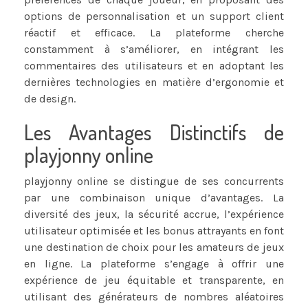
options de personnalisation et un support client
réactif et efficace. La plateforme cherche
constamment à s’améliorer, en intégrant les
commentaires des utilisateurs et en adoptant les
dernières technologies en matière d’ergonomie et
de design.
Les Avantages Distinctifs de
playjonny online
playjonny online se distingue de ses concurrents
par une combinaison unique d’avantages. La
diversité des jeux, la sécurité accrue, l’expérience
utilisateur optimisée et les bonus attrayants en font
une destination de choix pour les amateurs de jeux
en ligne. La plateforme s’engage à offrir une
expérience de jeu équitable et transparente, en
utilisant des générateurs de nombres aléatoires