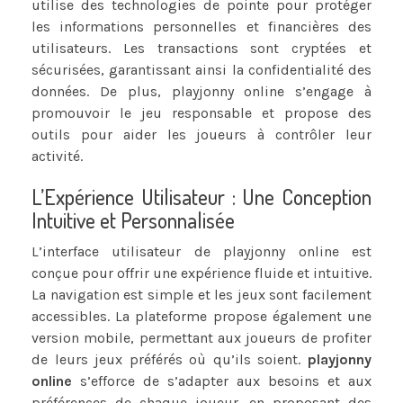
utilise des technologies de pointe pour protéger
les informations personnelles et financières des
utilisateurs. Les transactions sont cryptées et
sécurisées, garantissant ainsi la confidentialité des
données. De plus, playjonny online s’engage à
promouvoir le jeu responsable et propose des
outils pour aider les joueurs à contrôler leur
activité.
L’Expérience Utilisateur : Une Conception
Intuitive et Personnalisée
L’interface utilisateur de playjonny online est
conçue pour offrir une expérience fluide et intuitive.
La navigation est simple et les jeux sont facilement
accessibles. La plateforme propose également une
version mobile, permettant aux joueurs de profiter
de leurs jeux préférés où qu’ils soient.
playjonny
online
s’efforce de s’adapter aux besoins et aux
préférences de chaque joueur, en proposant des