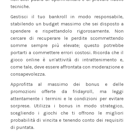
tecniche.
Gestisci il tuo bankroll in modo responsabile,
stabilendo un budget massimo che sei disposto a
spendere e rispettandolo rigorosamente. Non
cercare di recuperare le perdite scommettendo
somme sempre più elevate; questo potrebbe
portarti a commettere errori costosi. Ricorda che il
gioco online è un’attività di intrattenimento e,
come tale, deve essere affrontata con moderazione e
consapevolezza.
Approfitta al massimo dei bonus e delle
promozioni offerte da fridayroll, ma leggi
attentamente i termini e le condizioni per evitare
sorprese. Utilizza i bonus in modo strategico,
scegliendo i giochi che ti offrono le migliori
probabilità di vincita e tenendo conto dei requisiti
di puntata.