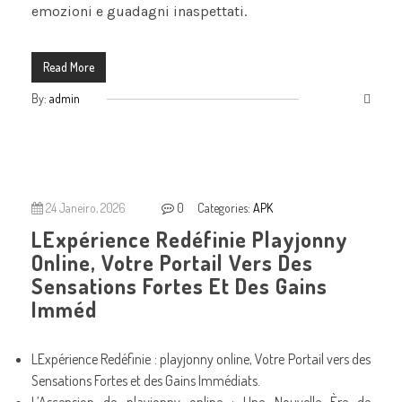
emozioni e guadagni inaspettati.
Read More
By:
admin
24 Janeiro, 2026
0
Categories:
APK
LExpérience Redéfinie Playjonny
Online, Votre Portail Vers Des
Sensations Fortes Et Des Gains
Imméd
LExpérience Redéfinie : playjonny online, Votre Portail vers des
Sensations Fortes et des Gains Immédiats.