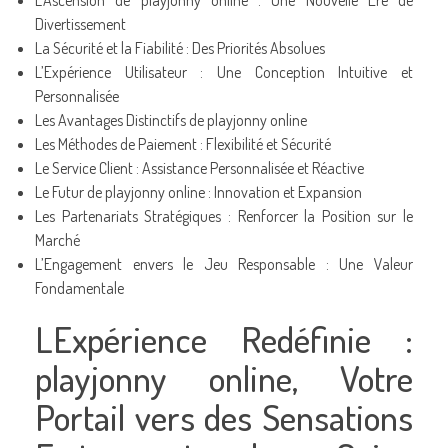
L’Ascension de playjonny online : Une Nouvelle Ère de
Divertissement
La Sécurité et la Fiabilité : Des Priorités Absolues
L’Expérience Utilisateur : Une Conception Intuitive et
Personnalisée
Les Avantages Distinctifs de playjonny online
Les Méthodes de Paiement : Flexibilité et Sécurité
Le Service Client : Assistance Personnalisée et Réactive
Le Futur de playjonny online : Innovation et Expansion
Les Partenariats Stratégiques : Renforcer la Position sur le
Marché
L’Engagement envers le Jeu Responsable : Une Valeur
Fondamentale
LExpérience Redéfinie :
playjonny online, Votre
Portail vers des Sensations