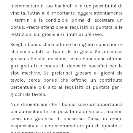
incrementare il tuo bankroll e le tue possibilità di
vincita. Tuttavia, è importante leggere attentamente
i termini e le condizioni prima di accettare un
bonus. Presta attenzione ai requisiti di puntata, alle
restrizioni sui giochi e ai limiti di prelievo.
Scegli i bonus che ti offrono le migliori condizioni e
che sono adatti al tuo stile di gioco. Se preferisci
giocare alle slot machine, cerca bonus che offrono
giri gratuiti o bonus di deposito specifici per le
slot machine. Se preferisci giocare ai giochi da
tavolo, cerca bonus che offrono un contributo
percentuale più alto ai requisiti di puntata per i
giochi da tavolo.
Non dimenticare che i bonus sono un’opportunità
per aumentare le tue possibilità di vincita, ma non
sono una garanzia di successo. Gioca in modo
responsabile e non scommettere più di quanto ti
puoi permettere di perdere.