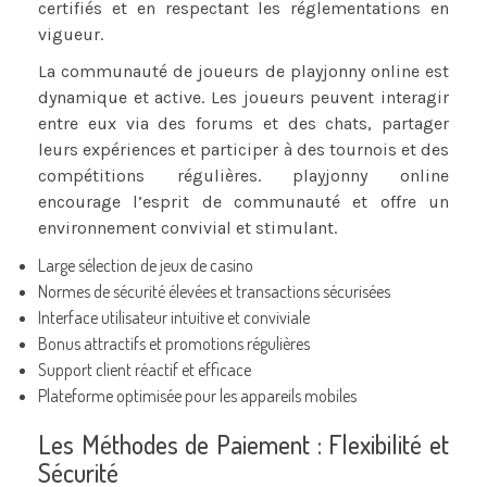
certifiés et en respectant les réglementations en
vigueur.
La communauté de joueurs de playjonny online est
dynamique et active. Les joueurs peuvent interagir
entre eux via des forums et des chats, partager
leurs expériences et participer à des tournois et des
compétitions régulières. playjonny online
encourage l’esprit de communauté et offre un
environnement convivial et stimulant.
Large sélection de jeux de casino
Normes de sécurité élevées et transactions sécurisées
Interface utilisateur intuitive et conviviale
Bonus attractifs et promotions régulières
Support client réactif et efficace
Plateforme optimisée pour les appareils mobiles
Les Méthodes de Paiement : Flexibilité et
Sécurité