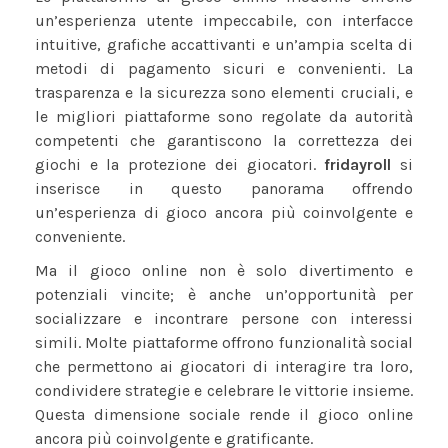
un’esperienza utente impeccabile, con interfacce
intuitive, grafiche accattivanti e un’ampia scelta di
metodi di pagamento sicuri e convenienti. La
trasparenza e la sicurezza sono elementi cruciali, e
le migliori piattaforme sono regolate da autorità
competenti che garantiscono la correttezza dei
giochi e la protezione dei giocatori.
fridayroll
si
inserisce in questo panorama offrendo
un’esperienza di gioco ancora più coinvolgente e
conveniente.
Ma il gioco online non è solo divertimento e
potenziali vincite; è anche un’opportunità per
socializzare e incontrare persone con interessi
simili. Molte piattaforme offrono funzionalità social
che permettono ai giocatori di interagire tra loro,
condividere strategie e celebrare le vittorie insieme.
Questa dimensione sociale rende il gioco online
ancora più coinvolgente e gratificante.