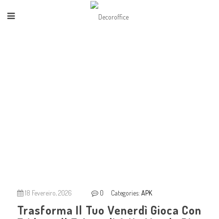
HOME
/
APK
(PAGE 2)
18 Fevereiro, 2026
0
Categories:
APK
Trasforma Il Tuo Venerdì Gioca Con