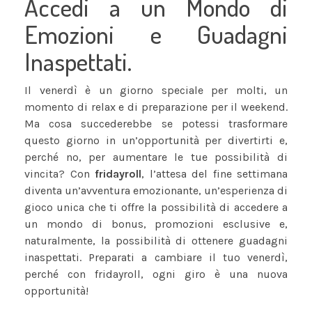
Accedi a un Mondo di
Emozioni e Guadagni
Inaspettati.
Il venerdì è un giorno speciale per molti, un
momento di relax e di preparazione per il weekend.
Ma cosa succederebbe se potessi trasformare
questo giorno in un’opportunità per divertirti e,
perché no, per aumentare le tue possibilità di
vincita? Con
fridayroll
, l’attesa del fine settimana
diventa un’avventura emozionante, un’esperienza di
gioco unica che ti offre la possibilità di accedere a
un mondo di bonus, promozioni esclusive e,
naturalmente, la possibilità di ottenere guadagni
inaspettati. Preparati a cambiare il tuo venerdì,
perché con fridayroll, ogni giro è una nuova
opportunità!