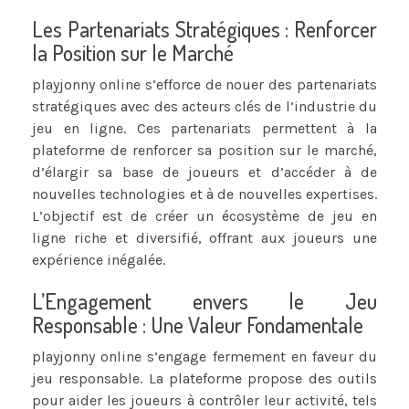
Les Partenariats Stratégiques : Renforcer
la Position sur le Marché
playjonny online s’efforce de nouer des partenariats
stratégiques avec des acteurs clés de l’industrie du
jeu en ligne. Ces partenariats permettent à la
plateforme de renforcer sa position sur le marché,
d’élargir sa base de joueurs et d’accéder à de
nouvelles technologies et à de nouvelles expertises.
L’objectif est de créer un écosystème de jeu en
ligne riche et diversifié, offrant aux joueurs une
expérience inégalée.
L’Engagement envers le Jeu
Responsable : Une Valeur Fondamentale
playjonny online s’engage fermement en faveur du
jeu responsable. La plateforme propose des outils
pour aider les joueurs à contrôler leur activité, tels