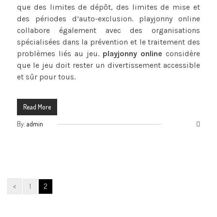
que des limites de dépôt, des limites de mise et
des périodes d’auto-exclusion. playjonny online
collabore également avec des organisations
spécialisées dans la prévention et le traitement des
problèmes liés au jeu.
playjonny online
considère
que le jeu doit rester un divertissement accessible
et sûr pour tous.
Read More
By:
admin
Navegação
<
Page
Page
1
2
de