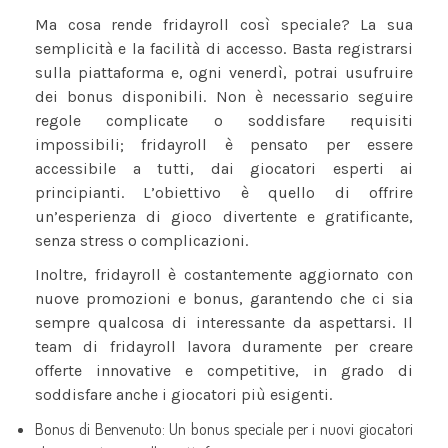
Ma cosa rende fridayroll così speciale? La sua
semplicità e la facilità di accesso. Basta registrarsi
sulla piattaforma e, ogni venerdì, potrai usufruire
dei bonus disponibili. Non è necessario seguire
regole complicate o soddisfare requisiti
impossibili; fridayroll è pensato per essere
accessibile a tutti, dai giocatori esperti ai
principianti. L’obiettivo è quello di offrire
un’esperienza di gioco divertente e gratificante,
senza stress o complicazioni.
Inoltre, fridayroll è costantemente aggiornato con
nuove promozioni e bonus, garantendo che ci sia
sempre qualcosa di interessante da aspettarsi. Il
team di fridayroll lavora duramente per creare
offerte innovative e competitive, in grado di
soddisfare anche i giocatori più esigenti.
Bonus di Benvenuto: Un bonus speciale per i nuovi giocatori