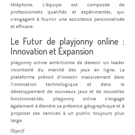
téléphone. L’équipe est composée de
professionnels qualifiés et expérimentés, qui
s’engagent à fournir une assistance personnalisée
et efficace.
Le Futur de playjonny online :
Innovation et Expansion
playjonny online ambitionne de devenir un leader
incontesté du marché des jeux en ligne. La
plateforme prévoit d’investir massivement dans
l’innovation technologique et dans le
développement de nouveaux jeux et de nouvelles
fonctionnalités. playjonny online s’engage
également à étendre sa présence géographique et à
proposer ses services à un public toujours plus
large.
Objectif