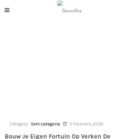
HOME
/
SEM CATEGORIA
/
BOUW JE EIGEN FORTUIN OP VERKEN DE
STRATEGIEËN EN MOGELIJKHEDEN BIJ CASINO
MILLIONS EN WIN GROOTS!
Category:
Sem categoria
5 Fevereiro, 2026
Bouw Je Eigen Fortuin Op Verken De