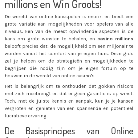
millions en Win Groots!
De wereld van online kansspelen is enorm en biedt een
grote variatie aan mogelijkheden voor spelers van alle
niveaus. Een van de meest opwindende aspecten is de
kans om grote winsten te behalen, en
casino millions
belooft precies dat: de mogelijkheid om een miljonair te
worden vanuit het comfort van je eigen huis. Deze gids
zal je helpen om de strategieën en mogelijkheden te
begrijpen die nodig zijn om je eigen fortuin op te
bouwen in de wereld van online casino’s.
Het is belangrijk om te onthouden dat gokken risico’s
met zich meebrengt en dat er geen garantie is op winst.
Toch, met de juiste kennis en aanpak, kun je je kansen
vergroten en genieten van een spannende en potentieel
lucratieve ervaring.
De Basisprincipes van Online