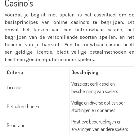
Casino’s
Voordat je begint met spelen, is het essentieel om de
basisprincipes van online casino’s te begrijpen. Dit
omvat het kiezen van een betrouwbaar casino, het
begrijpen van de verschillende soorten spellen, en het
beheren van je bankroll. Een betrouwbaar casino heeft
een geldige licentie, biedt veilige betaalmethoden en
heeft een goede reputatie onder spelers.
Criteria
Beschrijving
Verzekert eerlijk spel en
Licentie
bescherming van spelers.
Veilige en diverse opties voor
Betaalmethoden
stortingen en opnames.
Positieve beoordelingen en
Reputatie
ervaringen van andere spelers.