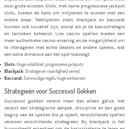
voor grote winsten. Slots, met name progressieve jackpot
slots, bieden de kans om miljoenen te winnen met een
enkele draai. Tafelspellen zoals blackjack en baccarat
kunnen ook lucratief zijn, vooral als je de basisstrategie
en tactieken beheerst. Live casino spellen bieden een
meer authentieke casino-ervaring en de mogelijkheid om
te interageren met echte dealers en andere spelers, wat
een extra dimensie aan het spel toevoegt.
Slots:
Hoge volatiliteit, progressieve jackpots.
Blackjack:
Strategie en vaardigheid vereist.
Baccarat:
Eenvoudige regels, hoge winkansen.
Strategieën voor Succesvol Gokken
Succesvol gokken vereist meer dan alleen geluk. Het
vereist een strategische aanpak, discipline en een goed
begrip van de spellen die je speelt. Verschillende spellen
vereisen verschillende strategieën. Bij blackjack is het
bijvoorbeeld essentieel om de basisstrategie te leren en