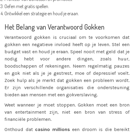
Oefen met gratis spellen.
Ontwikkel een strategie en houd je eraan.
Het Belang van Verantwoord Gokken
Verantwoord gokken is cruciaal om te voorkomen dat
gokken een negatieve invloed heeft op je leven. Stel een
budget vast en houd je eraan. Speel nooit met geld dat je
nodig hebt voor andere dingen, zoals huur,
boodschappen of rekeningen. Neem regelmatig pauzes
en gok niet als je je gestrest, moe of depressief voelt.
Zoek hulp als je merkt dat gokken een probleem wordt.
Er zijn verschillende organisaties die ondersteuning
bieden aan mensen met een gokverslaving.
Weet wanneer je moet stoppen. Gokken moet een bron
van entertainment zijn, niet een bron van stress of
financiële problemen.
Onthoud dat
casino millions
een droom is die bereikt