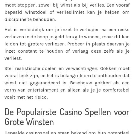
moet stoppen, zowel bij winst als bij verlies. Een vooraf
bepaald winstdoel of verlieslimiet kan je helpen om
discipline te behouden.
Het is verleidelijk om je inzet te verhogen na een reeks
verliezen in de hoop je geld terug te winnen, maar dit kan
leiden tot grotere verliezen. Probeer in plaats daarvan je
inzet constant te houden of verlaag deze zelfs als je
verliest.
Stel realistische doelen en verwachtingen. Gokken moet
vooral leuk zijn, en het is belangrijk om te onthouden dat
winst niet gegarandeerd is. Beschouw gokken als een
vorm van entertainment en alleen als je je comfortabel
voelt met het risico.
De Populairste Casino Spellen voor
Grote Winsten
Bepaalde casinospellen staan bekend om hun potentieel