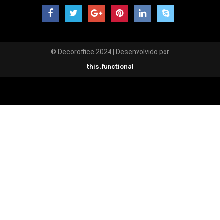
© Decoroffice 2024 | Desenvolvido por
this.functional