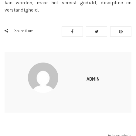
kan worden, maar het vereist geduld, discipline en
verstandigheid.
Share it on:
ADMIN
Author:
admin