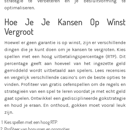
strategie te verbeteren en je besluitvorming te
optimaliseren.
Hoe Je Je Kansen Op Winst
Vergroot
Hoewel er geen garantie is op winst, zijn er verschillende
dingen die je kunt doen om je kansen te vergroten. Kies
spellen met een hoog uitbetalingspercentage (RTP). Dit
percentage geeft aan hoeveel van het ingezette geld
gemiddeld wordt uitbetaald aan spelers. Lees recensies
en vergelijk verschillende casino’s om de beste opties te
vinden. Profiteer van gratis oefenspellen om de regels en
strategieën van een spel te leren voordat je met echt geld
gaat spelen. Ontwikkel een gedisciplineerde gokstrategie
en houd je eraan. En onthoud, gokken moet vooral leuk
zijn.
Kies spellen met een hoog RTP.
Profiteer van bonussen en promoties.