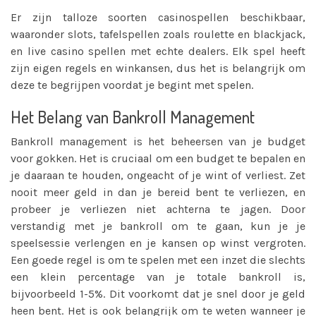
Er zijn talloze soorten casinospellen beschikbaar,
waaronder slots, tafelspellen zoals roulette en blackjack,
en live casino spellen met echte dealers. Elk spel heeft
zijn eigen regels en winkansen, dus het is belangrijk om
deze te begrijpen voordat je begint met spelen.
Het Belang van Bankroll Management
Bankroll management is het beheersen van je budget
voor gokken. Het is cruciaal om een budget te bepalen en
je daaraan te houden, ongeacht of je wint of verliest. Zet
nooit meer geld in dan je bereid bent te verliezen, en
probeer je verliezen niet achterna te jagen. Door
verstandig met je bankroll om te gaan, kun je je
speelsessie verlengen en je kansen op winst vergroten.
Een goede regel is om te spelen met een inzet die slechts
een klein percentage van je totale bankroll is,
bijvoorbeeld 1-5%. Dit voorkomt dat je snel door je geld
heen bent. Het is ook belangrijk om te weten wanneer je