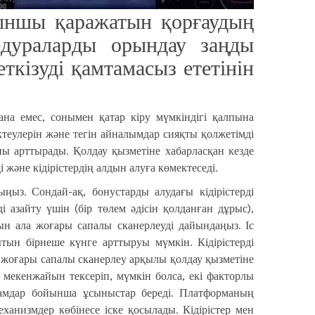
ойыншы қаражатын қорғаудың
едураларды орындау заңды
ткізуді қамтамасыз ететінін
на емес, сонымен қатар кіру мүмкіндігі қалпына
ктеулерін және тегін айналымдар сияқты қолжетімді
ны арттырады. Қолдау қызметіне хабарласқан кезде
және кідірістердің алдын алуға көмектеседі.
ыз. Сондай-ақ, бонустарды алудағы кідірістерді
 азайту үшін (бір төлем әдісін қолданған дұрыс),
ын ала жоғары сапалы сканерлеуді дайындаңыз. Іс
ытын бірнеше күнге арттыруы мүмкін. Кідірістерді
н жоғары сапалы сканерлеу арқылы қолдау қызметіне
йт мекенжайын тексеріп, мүмкін болса, екі факторлы
адамдар бойынша ұсыныстар береді. Платформаның
ханизмдер көбінесе іске қосылады. Кідірістер мен