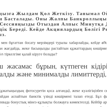
ыңызға Жылдам Қол Жеткізу. Танымал О
ктен Басталады. Оны Жалпы Банкроллың
н Сессияңызды Отыздан Алпыс Минутқа 
дік Береді. Кейде Акциялардың Бөлігі 
ыз.
р мен бұғаттан босату мерзімдері туралы хабарлайды, кейде
af
ан жағдайда, жеке басыңызды растайтын құжаттардың көшірмеле
n тіркелгіме қалай кіруге болады?
 жасамас бұрын, күтпеген кідірі
алды және минималды лимиттерді,
ұжатыңыздың фотосуретін қоса алғанда), жеке куәлігіңізбен
йдан аспайтын банктік үзінді көшірмені талап етеді. Бұл
ивада бонустық мінез-құлықты болжауға көмектеседі. Кейбір а