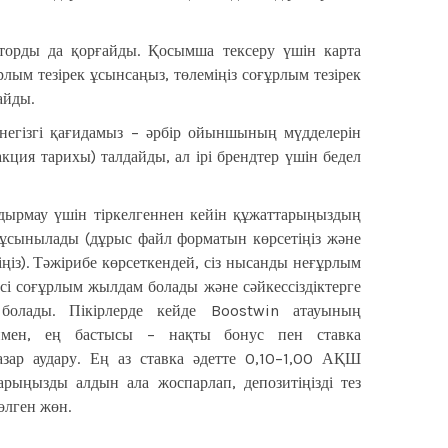
торды да қорғайды. Қосымша тексеру үшін карта
лым тезірек ұсынсаңыз, төлеміңіз соғұрлым тезірек
айды.
негізгі қағидамыз – әрбір ойыншының мүдделерін
кция тарихы) талдайды, ал ірі брендтер үшін бедел
лдырмау үшін тіркелгеннен кейін құжаттарыңыздың
 ұсынылады (дұрыс файл форматын көрсетіңіз және
ңіз). Тәжірибе көрсеткендей, сіз нысанды неғұрлым
сі соғұрлым жылдам болады және сәйкессіздіктерге
болады. Пікірлерде кейде Boostwin атауының
енмен, ең бастысы – нақты бонус пен ставка
зар аудару. Ең аз ставка әдетте 0,10–1,00 АҚШ
рыңызды алдын ала жоспарлап, депозитіңізді тез
өлген жөн.