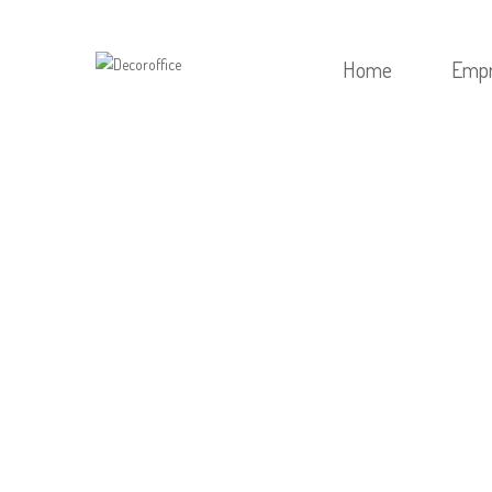
Home
Emp
HOME
/
SEM CATEGORIA
/
BOO
АВТОМАТТАРЫНДА ЕҢ АЗ СТАВКАЛА
ПАЙЫЗЫНДА ҰСТАҒАН ДҰРЫС, БҰ
ҰТЫС КЕЗІНДЕ САБЫР САҚТАУҒА МҮ