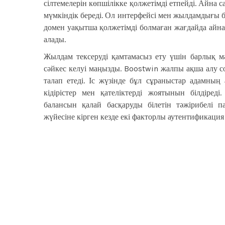
сілтемелерін көпшілікке қолжетімді етпейді. Айна 
мүмкіндік береді. Ол интерфейсі мен жылдамдығы б
домен уақытша қолжетімді болмаған жағдайда айн
алады.
Жылдам тексеруді қамтамасыз ету үшін барлық мәл
сәйкес келуі маңызды. Boostwin жалпы ақша алу с
талап етеді. Іс жүзінде бұл сұраныстар адамның 
кідірістер мен қателіктерді жоятынын білдіреді
балансын қалай басқаруды білетін тәжірибелі 
жүйесіне кірген кезде екі факторлы аутентификация