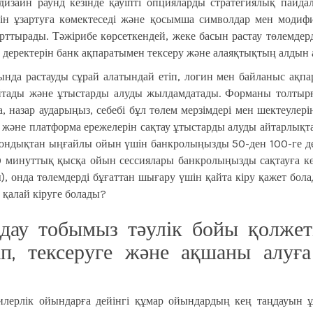
 дизайн раунд кезінде қауіпті опцияларды стратегиялық пайд
мін ұзартуға көмектеседі және қосымша символдар мен модифи
рттырады. Тәжірибе көрсеткендей, жеке басын растау төлемде
деректерін банк ақпаратымен тексеру және алаяқтықтың алдын 
нда растауды сұрай алатындай етіп, логин мен байланыс ақпар
зайтады және ұтыстарды алуды жылдамдатады. Форманы толтырға
 назар аударыңыз, себебі бұл төлем мерзімдері мен шектеулері
және платформа ережелерін сақтау ұтыстарды алуды айтарлықта
ы, сондықтан ыңғайлы ойын үшін банкролыңызды 50-ден 100-ге д
 минуттық қысқа ойын сессиялары банкролыңызды сақтауға көм
, онда төлемдерді бұғаттан шығару үшін қайта кіру қажет бол
 қалай кіруге болады?
дау тобымыз тәулік бойы қолжетім
п, тексеруге және ақшаны алуға
илерлік ойындарға дейінгі құмар ойындардың кең таңдауын