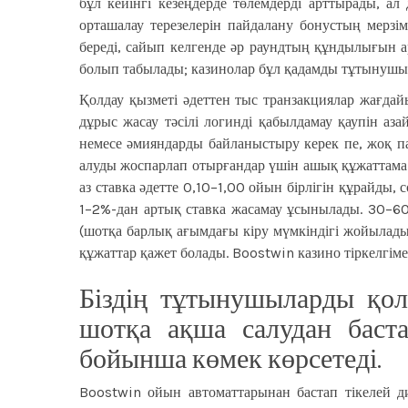
бұл кейінгі кезеңдерде төлемдерді арттырады, ал
орташалау терезелерін пайдалану бонустың мерзі
береді, сайып келгенде әр раундтың құндылығын а
болып табылады; казинолар бұл қадамды тұтынушы 
Қолдау қызметі әдеттен тыс транзакциялар жағдайы
дұрыс жасау тәсілі логинді қабылдамау қаупін а
немесе әмияндарды байланыстыру керек пе, жоқ па,
алуды жоспарлап отырғандар үшін ашық құжаттама 
аз ставка әдетте 0,10–1,00 ойын бірлігін құрайд
1–2%-дан артық ставка жасамау ұсынылады. 30–60
(шотқа барлық ағымдағы кіру мүмкіндігі жойылады)
құжаттар қажет болады. Boostwin казино тіркелгіме
Біздің тұтынушыларды қол
шотқа ақша салудан баста
бойынша көмек көрсетеді.
Boostwin ойын автоматтарынан бастап тікелей д