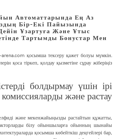
йын Автоматтарында Ең Аз
ыздың Бір-Екі Пайызында
Дейін Ұзартуға Және Ұтыс
Ретінде Тартымды Бонустар Мен
k-arena.com
қосымша тексеру қажет болуы мүмкін.
рін қоса тіркеп, қолдау қызметіне сұрау жіберіңіз
стерді болдырмау үшін ірі
 комиссияларды және растау
 селфиді және мекенжайыңызды растайтын құжатты,
 факторларды білу ойыншыларға ойынның шынайы
рхитектураларда қосымша көбейткіш деңгейлері бар,