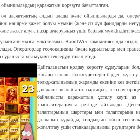
е ойыншылардың қаражатын қорғауға бағытталған.
 ол алаяқтықтың алдын алады және ойыншыларды да, опера
ді көшірме қажет болуы мүмкін (және сіз бұл файлдарды неғұр
әне ләззат алуға назар аударуыңыз үшін барлық мүмкіндікті жас
ұсынғанымызға мақтанамыз. BoostWin компаниясында біздің 
талады. Операторлар геолокацияны (жаңа құрылғылар мен транза
сұраныстарды мұқият тексеруді талап етеді.
Қайталанатын қолдау көрсету сұрауларын бо
жоғары сапалы фотосуреттерін бірден жүктеу
төлқұжатыңыздың жарамды екеніне көз жеткізі
дәл және шынайы толтырсаңыз, тексеру проце
байланысты қаражаттың ұсталу қаупі аз 
транслитерациясы ретінде айтылады. Дег
талаптарының шарттары мен талаптарына на
долларын құрайды, сондықтан ойын сессияла
жоғалтпау үшін ставкаларыңызды раундтарға б