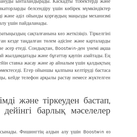
алануды ынталандырады. Каскадты тізбектерді және
каторларды белсендіру үшін көбірек мүмкіндіктер
рді және әділ ойынды қорғаудың маңызды механизмі
алу үшін пайдаланады.
атыңыздың сақталғанына көз жеткізіңіз. Тіркелгіні
н кезде таңдалған төлем әдісіне және карталарды
не әсер етеді. Сондықтан, Boostwin-ден үнемі ақша
й жылдамдатады және бұғаттау қаупін азайтады. Ең
ейін ставка жасау және әр айналым үшін қалдықтың
ектеседі. Егер ойыншы қалпына келтіруді бастаса
ады, кейде телефон арқылы растау немесе жүктелген
ді және тіркеуден бастап,
 дейінгі барлық мәселелер
 ұсынады. Фишингтің алдын алу үшін Boostwin өз