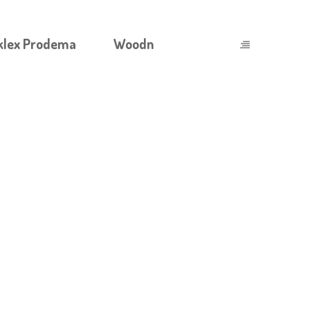
klex Prodema
Woodn
ҚОЛ ЖЕТКІЗУ. ТАНЫМАЛ ОЙЫН
 ЖАЛПЫ БАНКРОЛЛЫҢЫЗДЫҢ БІР-ЕКІ
 МИНУТҚА ДЕЙІН ҰЗАРТУҒА ЖӘНЕ
І РЕТІНДЕ ТАРТЫМДЫ БОНУСТАР МЕН