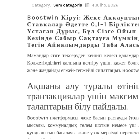
Category:
Sem categoria
4 Julho, 2026
Boostwin Кіруі: Жеке Аккаунт
Ставкалар Әдетте 0,1–1 Бірлі
Ұстаған Дұрыс, Бұл Сізге Ойы
Кезінде Сабыр Сақтауға Мүмкін
Тегін Айналымдарды Таба Алас
Мамандар сізге тексеруден кейінгі келесі қадамда
Қолжетімділікті қалпына келтіру үшін, қажет болғ
және жағдайды егжей-тегжейлі сипаттаңыз. Boostwi
Ақшаны алу туралы өтініш
транзакциялар үшін максим
талаптарын білу пайдалы.
Boostwin платформасы жеке басын растауды (төлқ
мысалы, коммуналдық төлем шотын немесе үш а
құндылығын бағалауға және ұзақ мерзімді перспект