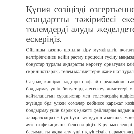
Құпия сөзіңізді өзгерткен
стандартты тәжірибесі е
төлемдерді алуды жеделдете
ескеріңіз.
Ойыншы казино шотына кіру мүмкіндігін жоғалтқ
келтірілгеннен кейін растау процесін түсіну маңы
бонустар туралы ақпаратты көрсету орнатудан кей
скриншоттарды, төлем мәліметтерін және шот туралы
Сақтық көшірме кодтарын офлайн режимінде сақт
болдырмау үшін бонустарды есептеу лимиттері мен
қайталанатын сұраныстар мен төлемдердің кідірі
жүзінде бұл үлкен сомалар көбінесе қаражат көзі
болдырмау үшін барлық қажетті файлдарды алдын ал
хабарласыңыз – бұл бұғаттау қаупін азайтады және 
аутентификацияны белсендіріңіз. Кіру мәселеле
басымдығы ақша алу үшін қауіпсіздік параметрлер