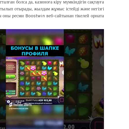
алған болса да, казиноға кіру мүмкіндігін сақтауға
ртылып отырады, жылдам жұмыс істейді және негізгі
 оны ресми Boostwin веб-сайтынан тікелей орната