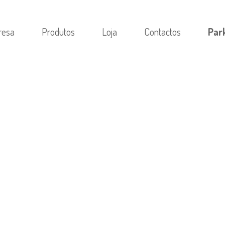
resa
Produtos
Loja
Contactos
Par
STWIN КІРУІ: ЖЕКЕ АККАУНТЫҢЫЗҒА ЖЫЛДАМ 
Р ӘДЕТТЕ 0,1–1 БІРЛІКТЕН БАСТАЛАДЫ. ОНЫ
Л СІЗГЕ ОЙЫН СЕССИЯҢЫЗДЫ ОТЫЗДАН АЛПЫС
МКІНДІК БЕРЕДІ. КЕЙДЕ АКЦИЯЛАРДЫҢ БӨЛІГ
ТЕГІН АЙНАЛЫМДАРДЫ ТАБА АЛАСЫЗ.