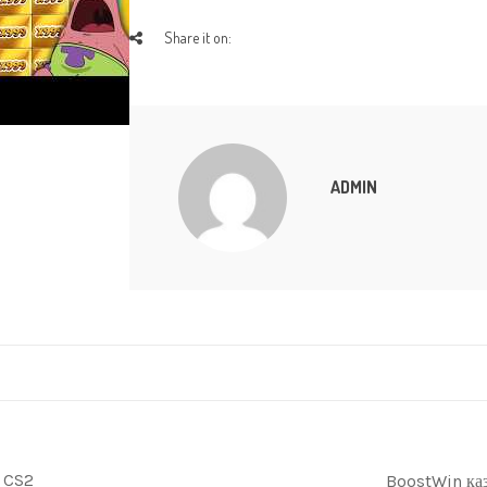
Share it on:
ADMIN
o CS2
BoostWin ка