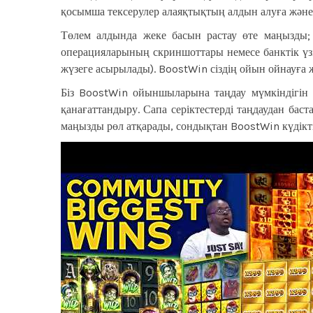
қосымша тексерулер алаяқтықтың алдын алуға жән
Төлем алдында жеке басын растау өте маңызды;
операцияларының скриншоттары немесе банктік үзін
жүзеге асырылады). BoostWin сіздің ойын ойнауға ж
Біз BoostWin ойыншыларына таңдау мүмкіндігін 
қанағаттандыру. Сапа серіктестерді таңдаудан бас
маңызды рөл атқарады, сондықтан BoostWin күдікті 