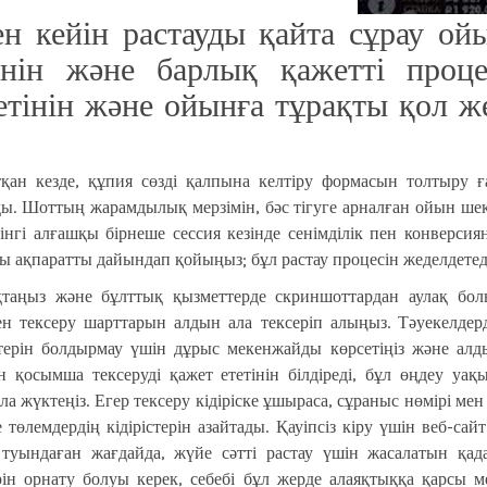
нен кейін растауды қайта сұрау 
кенін және барлық қажетті проц
тінін және ойынға тұрақты қол же
ан кезде, құпия сөзді қалпына келтіру формасын толтыру ға
зды. Шоттың жарамдылық мерзімін, бәс тігуге арналған ойын ше
інгі алғашқы бірнеше сессия кезінде сенімділік пен конверсия
 ақпаратты дайындап қойыңыз; бұл растау процесін жеделдетеді 
аңыз және бұлттық қызметтерде скриншоттардан аулақ болың
 тексеру шарттарын алдын ала тексеріп алыңыз. Тәуекелдерді
стерін болдырмау үшін дұрыс мекенжайды көрсетіңіз және алд
н қосымша тексеруді қажет ететінін білдіреді, бұл өңдеу уақ
а жүктеңіз. Егер тексеру кідіріске ұшыраса, сұраныс нөмірі ме
төлемдердің кідірістерін азайтады. Қауіпсіз кіру үшін веб-са
рі туындаған жағдайда, жүйе сәтті растау үшін жасалатын қ
ін орнату болуы керек, себебі бұл жерде алаяқтыққа қарсы ме