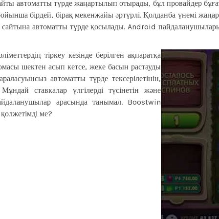
сайты автоматты түрде жаңартылып отырады, бұл провайдер бұғатт
ойынша бірдей, бірақ мекенжайы әртүрлі. Қолданба үнемі жаңа
а сайтына автоматты түрде қосылады. Android пайдаланушылары
іметтердің тіркеу кезінде берілген ақпаратқа
омасы шектен асып кетсе, жеке басын растауды
араласуынсыз автоматты түрде тексерілетінін,
. Мұндай ставкалар үлгілерді түсінетін және
пайдаланушылар арасында танымал. Boostwin
 қолжетімді ме?