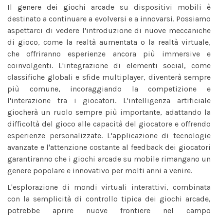
Il genere dei giochi arcade su dispositivi mobili è
destinato a continuare a evolversi e a innovarsi. Possiamo
aspettarci di vedere l'introduzione di nuove meccaniche
di gioco, come la realtà aumentata o la realtà virtuale,
che offriranno esperienze ancora più immersive e
coinvolgenti. L'integrazione di elementi social, come
classifiche globali e sfide multiplayer, diventerà sempre
più comune, incoraggiando la competizione e
l'interazione tra i giocatori. L'intelligenza artificiale
giocherà un ruolo sempre più importante, adattando la
difficoltà del gioco alle capacità del giocatore e offrendo
esperienze personalizzate. L'applicazione di tecnologie
avanzate e l'attenzione costante al feedback dei giocatori
garantiranno che i giochi arcade su mobile rimangano un
genere popolare e innovativo per molti anni a venire.
L'esplorazione di mondi virtuali interattivi, combinata
con la semplicità di controllo tipica dei giochi arcade,
potrebbe aprire nuove frontiere nel campo