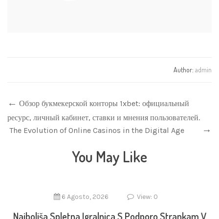
Author:
admin
Обзор букмекерской конторы 1xbet: официальный
ресурс, личный кабинет, ставки и мнения пользователей.
The Evolution of Online Casinos in the Digital Age
You May Like
6 Agosto, 2026
View: 0
Najboljša Spletna Igralnica S Podporo Strankam V