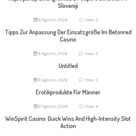
Sloveniji
6 Agosto, 2026
View: 2
Tipps Zur Anpassung Der Einsatzgröße Im Betonred
Casino
6 Agosto, 2026
View: 3
Untitled
6 Agosto, 2026
View: 3
Erotikprodukte Für Männer
6 Agosto, 2026
View: 4
WinSpirit Casino: Quick Wins And High‑Intensity Slot
Action