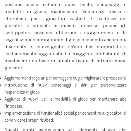
possono anche includere nuovi livelli, personaggi o
modalità di gioco, mantenendo l'esperienza fresca e
stimolante per i giocatori esistenti. Il feedback dei
giocatori è cruciale in questo processo, poiché gli
sviluppatori possono utilizzare i suggerimenti e le
segnalazioni per migliorare il gioco e renderlo ancora più
divertente e coinvolgente. Un'app ben supportata e
costantemente aggiornata ha maggiori probabilità di
mantenere una base di utenti attiva e di attrarre nuovi
giocatori.
Aggiornamenti regolari per correggere bug e migliorare le prestazioni.
Introduzione di nuovi personaggi e skin per personalizzare
l'esperienza di gioco.
Aggiunta di nuovi livelli e modalità di gioco per mantenere alto
l'interesse.
Implementazione di funzionalità social per consentire ai giocatori di
condividere i propri risultati.
Questi punti evidenziano gli elementi chiave che