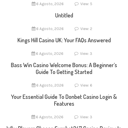
6 Agosto, 2026
View: 5
Untitled
6 Agosto, 2026
View: 2
Kings Hill Casino UK: Your FAQs Answered
6 Agosto, 2026
View: 3
Bass Win Casino Welcome Bonus: A Beginner’s
Guide To Getting Started
6 Agosto, 2026
View: 6
Your Essential Guide To Donbet Casino Login &
Features
6 Agosto, 2026
View: 3