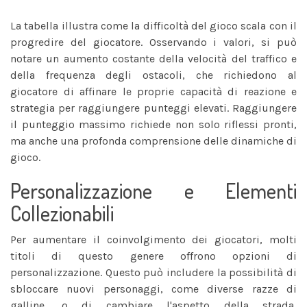
La tabella illustra come la difficoltà del gioco scala con il
progredire del giocatore. Osservando i valori, si può
notare un aumento costante della velocità del traffico e
della frequenza degli ostacoli, che richiedono al
giocatore di affinare le proprie capacità di reazione e
strategia per raggiungere punteggi elevati. Raggiungere
il punteggio massimo richiede non solo riflessi pronti,
ma anche una profonda comprensione delle dinamiche di
gioco.
Personalizzazione e Elementi
Collezionabili
Per aumentare il coinvolgimento dei giocatori, molti
titoli di questo genere offrono opzioni di
personalizzazione. Questo può includere la possibilità di
sbloccare nuovi personaggi, come diverse razze di
galline, o di cambiare l'aspetto della strada,