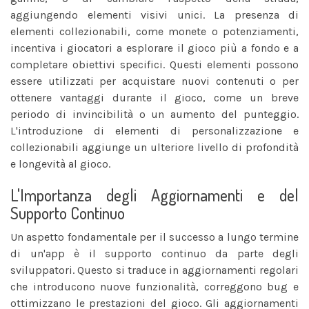
aggiungendo elementi visivi unici. La presenza di
elementi collezionabili, come monete o potenziamenti,
incentiva i giocatori a esplorare il gioco più a fondo e a
completare obiettivi specifici. Questi elementi possono
essere utilizzati per acquistare nuovi contenuti o per
ottenere vantaggi durante il gioco, come un breve
periodo di invincibilità o un aumento del punteggio.
L'introduzione di elementi di personalizzazione e
collezionabili aggiunge un ulteriore livello di profondità
e longevità al gioco.
L'Importanza degli Aggiornamenti e del
Supporto Continuo
Un aspetto fondamentale per il successo a lungo termine
di un'app è il supporto continuo da parte degli
sviluppatori. Questo si traduce in aggiornamenti regolari
che introducono nuove funzionalità, correggono bug e
ottimizzano le prestazioni del gioco. Gli aggiornamenti