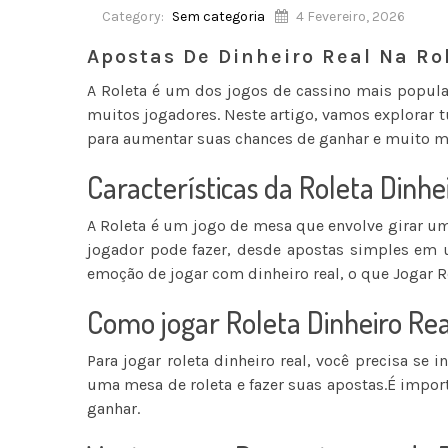
Category:
Sem categoria
4 Fevereiro, 2026
Apostas De Dinheiro Real Na Ro
A Roleta é um dos jogos de cassino mais popul
muitos jogadores. Neste artigo, vamos explorar tu
para aumentar suas chances de ganhar e
muito ma
Características da Roleta Dinhe
A Roleta é um jogo de mesa que envolve girar u
jogador pode fazer, desde apostas simples em 
emoção de jogar com dinheiro real, o que
Jogar R
Como jogar Roleta Dinheiro Rea
Para jogar roleta dinheiro real, você precisa se
uma mesa de roleta e fazer suas apostas.É impor
ganhar.