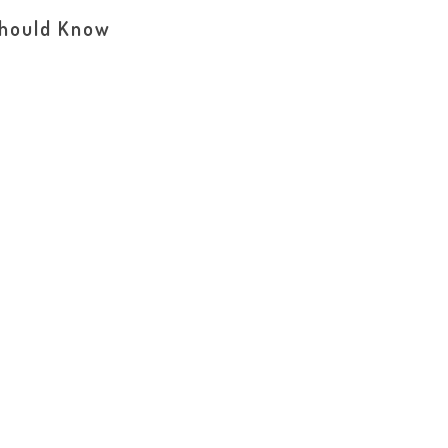
Should Know