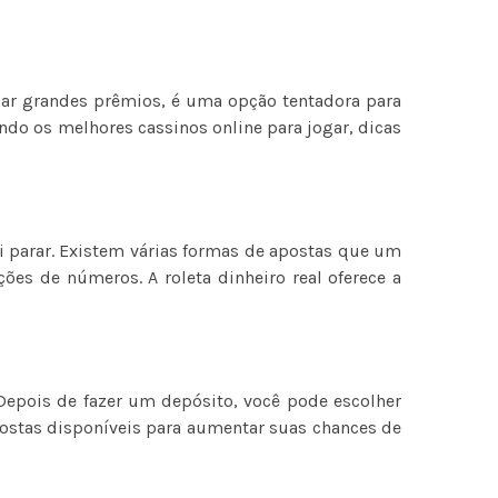
ar grandes prêmios, é uma opção tentadora para
indo os melhores cassinos online para jogar, dicas
 parar. Existem várias formas de apostas que um
s de números. A roleta dinheiro real oferece a
. Depois de fazer um depósito, você pode escolher
postas disponíveis para aumentar suas chances de