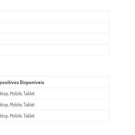
positivos Disponíveis
ktop, Mobile, Tablet
ktop, Mobile, Tablet
ktop, Mobile, Tablet