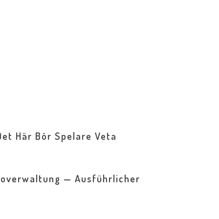
Det Här Bör Spelare Veta
toverwaltung — Ausführlicher