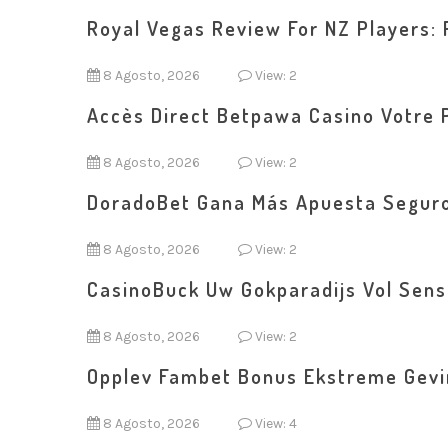
Royal Vegas Review For NZ Players:
8 Agosto, 2026
View: 2
Accès Direct Betpawa Casino Votre 
8 Agosto, 2026
View: 2
DoradoBet Gana Más Apuesta Segur
8 Agosto, 2026
View: 2
CasinoBuck Uw Gokparadijs Vol Sens
8 Agosto, 2026
View: 2
Opplev Fambet Bonus Ekstreme Gevi
8 Agosto, 2026
View: 4