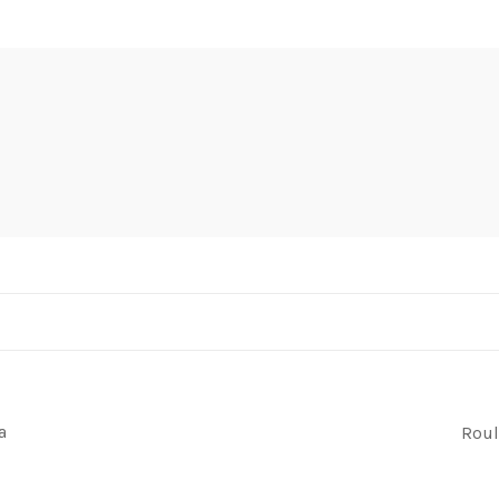
a
Roul