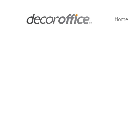
Home
HOME
/
SEM CATEGOR