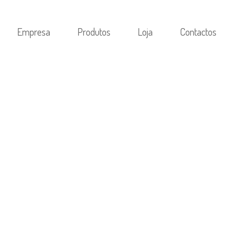
Empresa
Produtos
Loja
Contactos
IA
/
APOSTAS DE DINHEIRO REAL NA ROLETA: TUDO O 