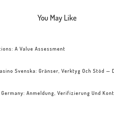
You May Like
tions: A Value Assessment
asino Svenska: Gränser, Verktyg Och Stöd — 
 Germany: Anmeldung, Verifizierung Und Kon