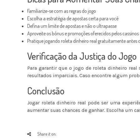
Familiarize-se com as regras do jogo
Escolha a estratégia de apostas certa para você
Defina um limite de apostas e não o ultrapasse
Aproveite os bônus e promoções oferecidos pelos cassinos
Pratique jogando roleta dinheiro real gratuitamente antes 
Verificação da Justiça do Jogo
Para garantir que o jogo de roleta dinheiro real
resultados imparciais. Caso encontre algum probl
Conclusão
Jogar roleta dinheiro real pode ser uma experiê
aumentar suas chances de ganhar. Escolha um cass
Share it on: