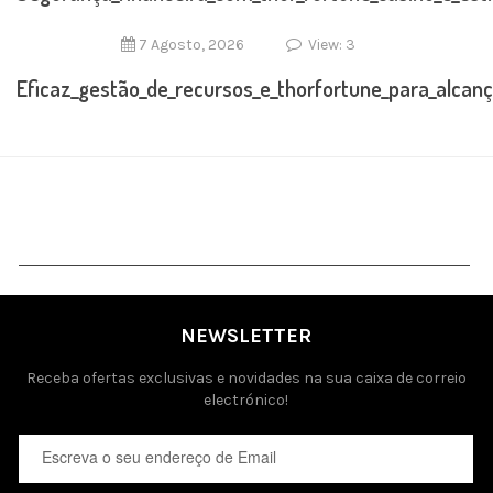
7 Agosto, 2026
View: 3
Eficaz_gestão_de_recursos_e_thorfortune_para_alcan
NEWSLETTER
Receba ofertas exclusivas e novidades na sua caixa de correio
electrónico!