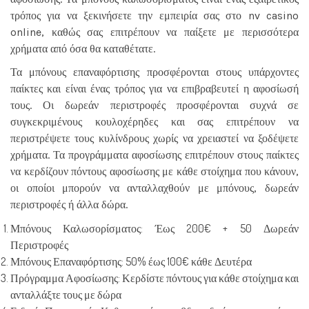
τρόπος για να ξεκινήσετε την εμπειρία σας στο nv casino
online, καθώς σας επιτρέπουν να παίξετε με περισσότερα
χρήματα από όσα θα καταθέτατε.
Τα μπόνους επαναφόρτισης προσφέρονται στους υπάρχοντες
παίκτες και είναι ένας τρόπος για να επιβραβευτεί η αφοσίωσή
τους. Οι δωρεάν περιστροφές προσφέρονται συχνά σε
συγκεκριμένους κουλοχέρηδες και σας επιτρέπουν να
περιστρέψετε τους κυλίνδρους χωρίς να χρειαστεί να ξοδέψετε
χρήματα. Τα προγράμματα αφοσίωσης επιτρέπουν στους παίκτες
να κερδίζουν πόντους αφοσίωσης με κάθε στοίχημα που κάνουν,
οι οποίοι μπορούν να ανταλλαχθούν με μπόνους, δωρεάν
περιστροφές ή άλλα δώρα.
Μπόνους Καλωσορίσματος: Έως 200€ + 50 Δωρεάν
Περιστροφές
Μπόνους Επαναφόρτισης: 50% έως 100€ κάθε Δευτέρα
Πρόγραμμα Αφοσίωσης: Κερδίστε πόντους για κάθε στοίχημα και
ανταλλάξτε τους με δώρα