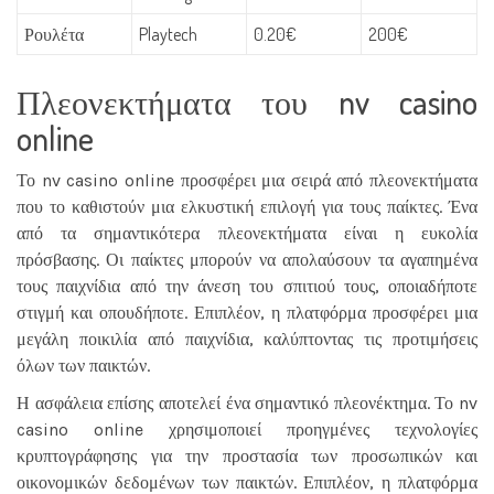
Ρουλέτα
Playtech
0.20€
200€
Πλεονεκτήματα του nv casino
online
Το nv casino online προσφέρει μια σειρά από πλεονεκτήματα
που το καθιστούν μια ελκυστική επιλογή για τους παίκτες. Ένα
από τα σημαντικότερα πλεονεκτήματα είναι η ευκολία
πρόσβασης. Οι παίκτες μπορούν να απολαύσουν τα αγαπημένα
τους παιχνίδια από την άνεση του σπιτιού τους, οποιαδήποτε
στιγμή και οπουδήποτε. Επιπλέον, η πλατφόρμα προσφέρει μια
μεγάλη ποικιλία από παιχνίδια, καλύπτοντας τις προτιμήσεις
όλων των παικτών.
Η ασφάλεια επίσης αποτελεί ένα σημαντικό πλεονέκτημα. Το nv
casino online χρησιμοποιεί προηγμένες τεχνολογίες
κρυπτογράφησης για την προστασία των προσωπικών και
οικονομικών δεδομένων των παικτών. Επιπλέον, η πλατφόρμα