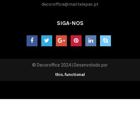
decoroffice@mail.telepac.pt
SIGA-NOS
© Decoroffice 2024 | Desenvolvido por
this.functional