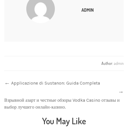
ADMIN
Author:
admin
Applicazione di Sustanon: Guida Completa
Взрывной азарт и честные обзоры Vodka Casino отзывы и
выбор лучшего онлайн-казино.
You May Like