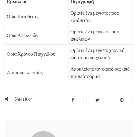
Εργαλείο
Περιγραφή
Ορίστε ένα μέγιστο ποσό
Όρια Κατάθεσης
κατάθεσης
Ορίστε ένα μέγιστο ποσό
Όρια Απωλειών
απωλειών
Ορίστε ένα μέγιστο χρονικό
Όρια Χρόνου Παιχνιδιού
διάστημα παιχνιδιού
Αποκλείστε τον εαυτό σας από
Αυτοαποκλεισμός
την πλατφόρμα
Share it on: