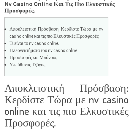
Nv Casino Online Και Τις Πιο Ελκυστικές
Προσφορές.
Αποκλειστική Πρόσβαση: Κερδίστε Τώρα με nv
casino online και τις πιο Ελκυστικές Προσφορές.
Τι είναι το nv casino online;
Πλεονεκτήματα του nv casino online
Προσφορές και Μπόνους
Υπεύθυνος Τζόγος
Αποκλειστική Πρόσβαση:
Κερδίστε Τώρα με nv casino
online και τις πιο Ελκυστικές
Προσφορές.