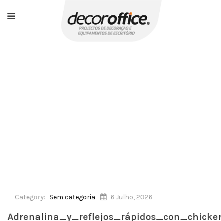
HOME
/
SEM CATEGORIA
/
LEJOS_RÁPIDOS_CON_CHICKEN_ROAD_2_EL_JUEGO_QUE
Category:
Sem categoria
6 Julho, 2026
Adrenalina_y_reflejos_rápidos_con_chic